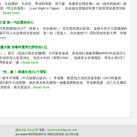
會，左起陳妤、毛祁芸、導演郭承衢、郭子豪、侯彥西合體宣傳） 由《德布西森林》旅
日的過客》（Last Night in Taipei），由金鐘女星陳妤與實力派男星侯彥西領銜
..
Read more
想引退 靠一句話重拾初心
n(左)作客曾國城(右)YT《世新人，你在衝啥!_》坦言曾想退出歌壇） 金鐘主持天王曾國城跨
展開探索不同人生故事的全新旅程，第一站《世新人，你在衝啥!?》回到母校世新大學，串聯
more
鹽水雞 笑曝柯震東怕胖拒站C位
）） 新片《我未許願先吹蠟燭》卡司驚喜連連，香港當紅偶像男團MIRROR成員邱士
年他常投入影視演出，包括今年的《寒戰1994》。他將來台宣傳電影，率先出席8月7
美食是「鹽...
Read more
沒「性」趣！ 兩週狂甩9公斤雪恥
色花一個半月增重（中天娛樂台提供）） 李濬榮、鄭恩地主演的浪漫喜劇《24小時健身
僅在劇中大談戀愛，戲外更為角色展開一場魔鬼體態改造。李濬榮透露，自己天生屬於
館長，每天硬逼自...
Read more
關於本站
Rss訂閱
電
郵：
ponewsnet@gmail.com
po-news
博新聞版權所有 轉載須經授權,並註明出處