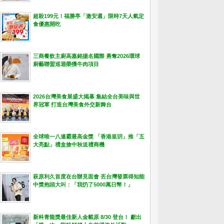
超殺199元！福勝亭「激安週」限時7天人氣定
食優惠開吃
三商餐飲主廚高嘉銘揚名國際 勇奪2026環球
廚藝聯盟巡迴榮獲牛肉項目
2026台灣美食展盛大揭幕 集結全台美味與世
界冠軍 打造台灣美食外交新舞台
全球唯一八連霸最高金獎 「香港皇玥」推「五
大亮點」禮盒搶中秋送禮商機
萩原利久首度在台辦見面會 丟台灣發票得知能
中獎抱頭大叫：「我扔了5000萬日幣！」
新科青龍獎最佳新人金載原 8/30 登台！ 獻出