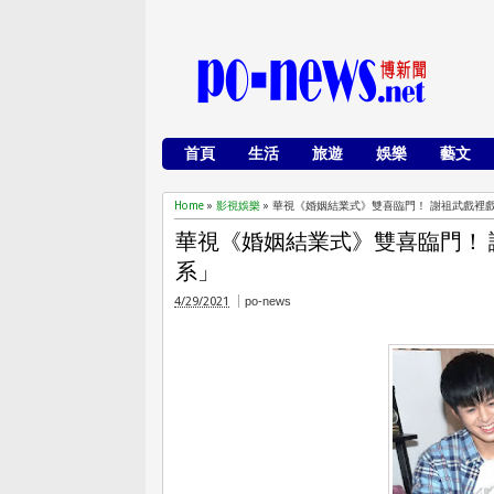
首頁
生活
旅遊
娛樂
藝文
Home
»
影視娛樂
»
華視《婚姻結業式》雙喜臨門！ 謝祖武戲
華視《婚姻結業式》雙喜臨門！
系」
4/29/2021
po-news