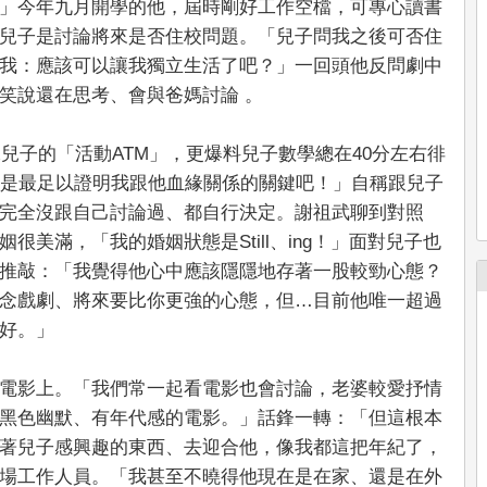
」今年九月開學的他，屆時剛好工作空檔，可專心讀書
兒子是討論將來是否住校問題。「兒子問我之後可否住
我：應該可以讓我獨立生活了吧？」一回頭他反問劇中
笑說還在思考、會與爸媽討論 。
像兒子的「活動ATM」，更爆料兒子數學總在40分左右徘
該是最足以證明我跟他血緣關係的關鍵吧！」自稱跟兒子
完全沒跟自己討論過、都自行決定。謝祖武聊到對照
美滿，「我的婚姻狀態是Still、ing！」面對兒子也
推敲：「我覺得他心中應該隱隱地存著一股較勁心態？
念戲劇、將來要比你更強的心態，但…目前他唯一超過
好。」
電影上。「我們常一起看電影也會討論，老婆較愛抒情
黑色幽默、有年代感的電影。」話鋒一轉：「但這根本
著兒子感興趣的東西、去迎合他，像我都這把年紀了，
場工作人員。「我甚至不曉得他現在是在家、還是在外