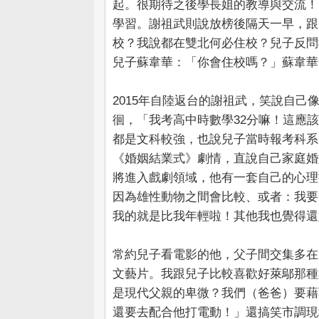
起。很期待之後學長姐的教導與交流！
學習。謝祖武則說放榜後隔天一早，跟
校？我說都在雙北何必住校？兒子反問
兒子蘇韋華：「你會住校嗎？」蘇韋華
2015年自陸返台的謝祖武，笑說自己
徊，「我考高中時數學32分嘛！這應
都是文科較強，也說兒子當時報考科系
《婚姻結業式》劇情，直說自己家庭婚姻很
將進入戲劇領域，他有一套自己的心理
因為雄性動物之間會比較、或者：我要
我的就是比我年輕啦！其他我也覺得還
常約兒子看電影的他，父子間交集多在
文藝片。我跟兒子比較喜歡好萊鄔那種
是現代父親的卑微？我們（爸爸）要藉
還要去配合他打電動！」還搞笑市調現