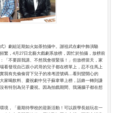
式》劇組近期如火如荼拍攝中。謝祖武在劇中飾演駱
頻繁，4月27日北藝大戲劇系放榜，因忙於拍攝，放榜前
：「不要跟我講、不然我會很緊張！」但放榜當天，家
場看發現自己跟小武哥的兒子都在榜單上，忍不住馬上
實我有先偷偷背下兒子的准考證號碼…看到蠻開心的
大家喝飲料、慶祝劇中兒子蘇韋華上榜，話鋒一轉則謙
沒有特別為兒子慶祝。因為拍戲期間、我滿腦子都在想
環境，「最期待學校的迎新活動！可以跟學長姐玩在一