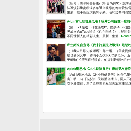
（照片：光年映畫提供/《明日的過客》記者
法導演郭承衢睽違多年返台執導的都會愛情電影《明
主演，攜手新銳演員郭子豪、毛祁芸共同演出.
A-Lin首吐歌壇最低潮！唱片公司解散一度
（圖： YT頻道「你在衝啥!?」提供/A-Li
界成立YouTube頻道《你在衝啥!?》，
不同世新人的精彩人生。最新一集邀...
Read 
邱士縉來台宣傳《我未許願先吹蠟燭》最想吃
（《我未許願先吹蠟燭》邱士縉。（華映提供
縉也參與其中，飾演小女孩JOJO的老師。近
至9日的拍照見面特映會。他提到最想吃的台灣
Apink鄭恩地《24小時健身房》遭前男友嫌
（Apink鄭恩地為《24小時健身房》的角
房》明（6）日起在中天娛樂台播出，兩人不
吃不胖體質，為了詮釋世界級健美冠軍兼健身房