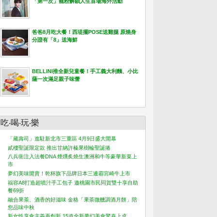
「第一次」寵粉解鎖人生首場海外活動
爸爸8月吃大餐！西堤擺POSE送雞腿 原燒身
分證有「8」送海鮮
BELLINI推全新兒童餐！手工義大利麵、小比
薩一次滿足親子味蕾
吃‧喝‧玩‧樂
「藏壽司」進駐新北市三重區 4月9日盛大開幕
貳樓聖誕限定款 推出甘納許榛果樹輪聖誕捲
八兵衛注入法餐DNA 煙燻炙燒生澳洲和牛等豪華新菜上
市
夢幻美味開賣！乾杯旗下品牌日本三連霸宮崎牛上市
福容A8打造超噴汁手工包子 邀桃園市民同賀雙十享自助
餐69折
融合果茶、酒香的好滋味 金格「果茶微醺調酒月餅」陪
您品味中秋
新女性享食主義再創新 15道全新夢幻美食驚喜上桌