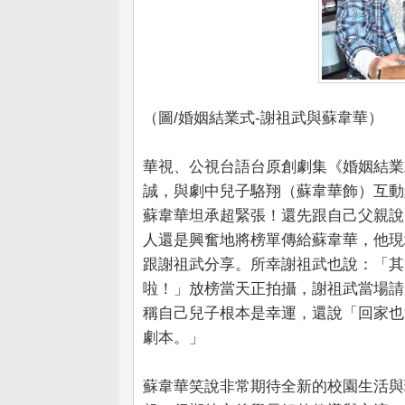
（圖/婚姻結業式-謝祖武與蘇韋華）
華視、公視台語台原創劇集《婚姻結業
誠，與劇中兒子駱翔（蘇韋華飾）互動
蘇韋華坦承超緊張！還先跟自己父親說
人還是興奮地將榜單傳給蘇韋華，他現
跟謝祖武分享。所幸謝祖武也說：「其
啦！」放榜當天正拍攝，謝祖武當場請
稱自己兒子根本是幸運，還說「回家也
劇本。」
蘇韋華笑說非常期待全新的校園生活與