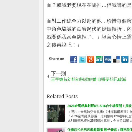
面？或我老婆現在在哪裡…但我講的是
面對工作總全力以赴的他，珍惜每個演
中角色駱誠的跌宕起伏的婚姻轉折，內
戲關係我甚至婉拒了。」坦言心情上需
之後再說吧！」
下一則
王宇婕昔幻想初戀就結婚 自曝夢想已破滅
Related Posts
2026金馬經典影展8/5-8/16台中場展開！
（照片：金馬執委會提供/《神探福爾摩斯》
「2026金馬經典影展：比利懷德120週年紀
比利懷德執導的25部精彩電影，全方位回顧大師
侯彥西拍男男床戲超緊張 郭子豪虧：嘴巴說