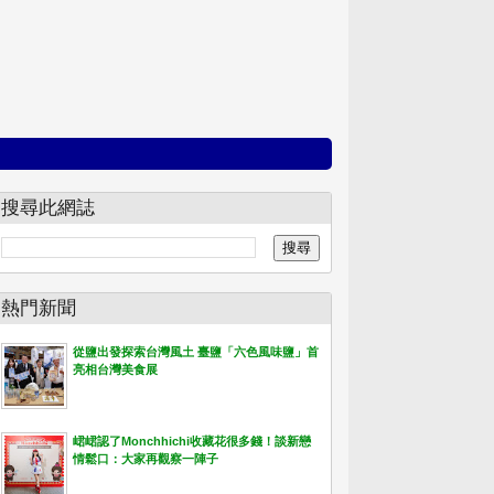
搜尋此網誌
熱門新聞
從鹽出發探索台灣風土 臺鹽「六色風味鹽」首
亮相台灣美食展
峮峮認了Monchhichi收藏花很多錢！談新戀
情鬆口：大家再觀察一陣子