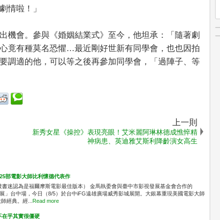
劇情啦！」
出機會。參與《婚姻結業式》至今，他坦承：「隨著劇
心竟有種莫名恐懼…最近剛好世新有同學會，也也因拍
要調適的他，可以等之後再參加同學會，「過陣子、等
上一則
新秀女星《操控》表現亮眼！艾米麗阿琳林德成憔悴精
神病患、英迪雅艾斯利降齡演女高生
共映25部電影大師比利懷德代表作
被書迷認為是福爾摩斯電影最佳版本） 金馬執委會與臺中市影視發展基金會合作的
念展」台中場，今日（8/5）於台中iFG遠雄廣場威秀影城展開。大銀幕重現美國電影大師
經典。經...
Read more
不在乎其實很僵硬