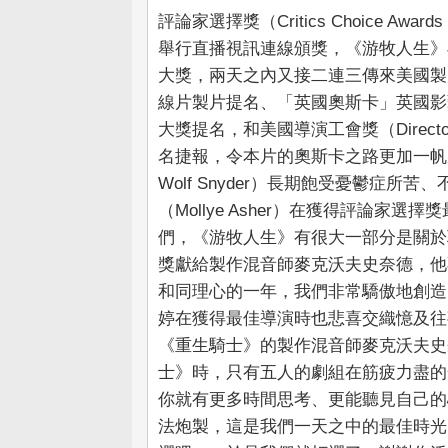
評論家選擇獎（Critics Choice 
舉行直播視訊連線頒獎，《游牧人生》
大獎，兩天之內又接二連三傳來美國製片公會獎（Pr
線片製片提名、「英國奧斯卡」英國影藝學院
大獎提名，和美國導演工會獎（Directors 
名捷報，令本片的奧斯卡之路更加一帆風
Wolf Snyder）長期飽受憂鬱症
（Mollye Asher）在獲得評論
們，《游牧人生》有很大一部分是關於
獎獻給製作混音師麥克沃夫史奈德，他
和同理心的一年，我們非常驕傲地創造
婷在獲得最佳導演時也悲喜交織憶及往
《重生騎士》的製作混音師麥克沃夫史
士》時，只有五人的劇組在筋疲力盡的
你就有更多時間思考、更能聽見自己的
法炮製，這是我們一天之中的最佳時光