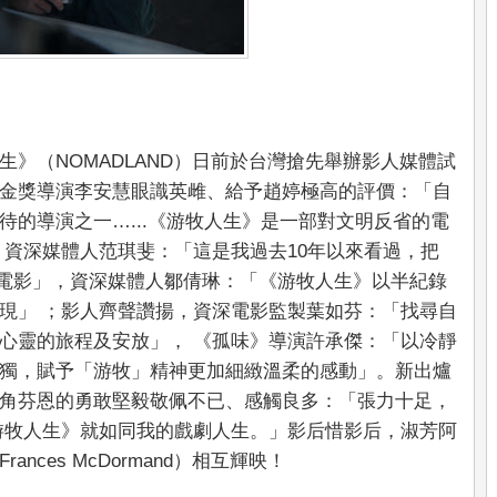
》（NOMADLAND）日前於台灣搶先舉辦影人媒體試
金獎導演李安慧眼識英雌、給予趙婷極高的評價：「自
待的導演之一…...《游牧人生》是一部對文明反省的電
 資深媒體人范琪斐：「這是我過去10年以來看過，把
最好的電影」，資深媒體人鄒倩琳：「《游牧人生》以半紀錄
現」 ；影人齊聲讚揚，資深電影監製葉如芬：「找尋自
心靈的旅程及安放」， 《孤味》導演許承傑：「以冷靜
獨，賦予「游牧」精神更加細緻溫柔的感動」。新出爐
角芬恩的勇敢堅毅敬佩不已、感觸良多：「張力十足，
游牧人生》就如同我的戲劇人生。」影后惜影后，淑芳阿
ces McDormand）相互輝映！