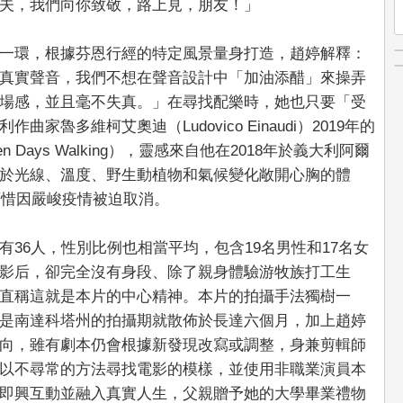
夫，我們向你致敬，路上見，朋友！」
一環，根據芬恩行經的特定風景量身打造，趙婷解釋：
真實聲音，我們不想在聲音設計中「加油添醋」來操弄
場感，並且毫不失真。」在尋找配樂時，她也只要「受
魯多維柯艾奧迪（Ludovico Einaudi）2019年的
Days Walking），靈感來自他在2018年於義大利阿爾
於光線、溫度、野生動植物和氣候變化敞開心胸的體
可惜因嚴峻疫情被迫取消。
36人，性別比例也相當平均，包含19名男性和17名女
影后，卻完全沒有身段、除了親身體驗游牧族打工生
直稱這就是本片的中心精神。本片的拍攝手法獨樹一
是南達科塔州的拍攝期就散佈於長達六個月，加上趙婷
向，雖有劇本仍會根據新發現改寫或調整，身兼剪輯師
以不尋常的方法尋找電影的模樣，並使用非職業演員本
即興互動並融入真實人生，父親贈予她的大學畢業禮物