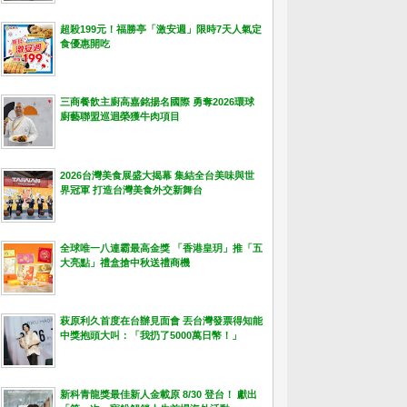
超殺199元！福勝亭「激安週」限時7天人氣定
食優惠開吃
三商餐飲主廚高嘉銘揚名國際 勇奪2026環球
廚藝聯盟巡迴榮獲牛肉項目
2026台灣美食展盛大揭幕 集結全台美味與世
界冠軍 打造台灣美食外交新舞台
全球唯一八連霸最高金獎 「香港皇玥」推「五
大亮點」禮盒搶中秋送禮商機
萩原利久首度在台辦見面會 丟台灣發票得知能
中獎抱頭大叫：「我扔了5000萬日幣！」
新科青龍獎最佳新人金載原 8/30 登台！ 獻出