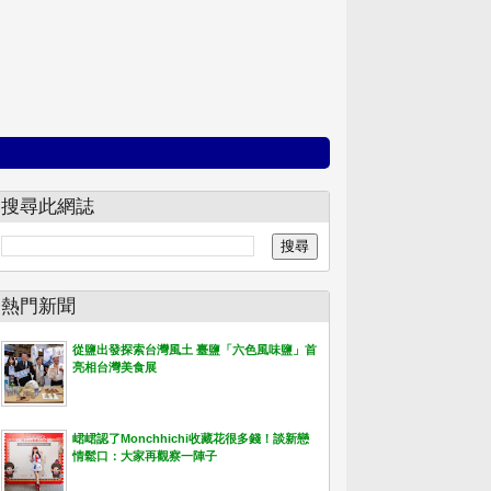
搜尋此網誌
熱門新聞
從鹽出發探索台灣風土 臺鹽「六色風味鹽」首
亮相台灣美食展
峮峮認了Monchhichi收藏花很多錢！談新戀
情鬆口：大家再觀察一陣子