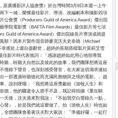
Awards，原廣播影評人協會獎）於台灣時間3月8日本週一上午
再下一城，榮獲最佳影片、導演、改編劇本和攝影四項
oducers Guild of America Award）傑出院
電影獎（BAFTA Film Awards）最佳影片等七項
Guild of America Award）傑出院線長片導演成就提
順！因本片製作混音師麥克沃夫史奈德（Michael
所苦、不幸甫於上週自盡辭世，趙婷的長期搭檔製片莫莉艾雪
家選擇獎最佳影片時代表致詞：「感謝趙婷如此用心地領導我
聆聽，聆聽大自然以及彼此的故事，我們團隊想將這座
不僅錄下聲音，也深刻感受聲音，在大家迫切渴求連結
出一部透過聆聽彼此而充滿民胞物與之情的電影。」趙
事、說到哽咽：「我想將這座獎獻給《游牧人生》和
奈德，他的驟逝令人措手不及，我記得拍攝《重生騎
一天後，沃夫過來對我說：『不如我空白聲錄久一點，
心聲』，於是我們就這麼做了。拍《游牧人生》時也如
，全體團隊會看著沃夫對大家說：『準備好囉，一起打