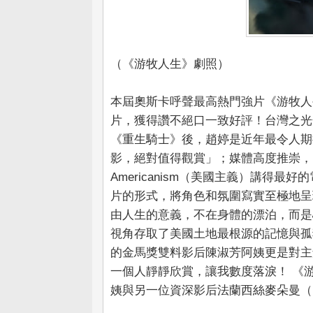
（《游牧人生》劇照）
本屆奧斯卡呼聲最高熱門強片《游牧人生
片，獲得讚不絕口一致好評！台灣之光
《重生騎士》後，趙婷是近年最令人期
影，絕對值得觀賞」；媒體高度推崇，
Americanism（美國主義）講得
片的形式，將角色和氛圍寫實至極地呈
由人生的意義，不在身體的漂泊，而是
視角存取了美國土地最根源的記憶與孤
的金馬獎雙料影后陳淑芳阿姨更是對主
一個人靜靜欣賞，讓我數度落淚！ 《
姨與另一位資深影后法蘭西絲麥朵曼（Fran