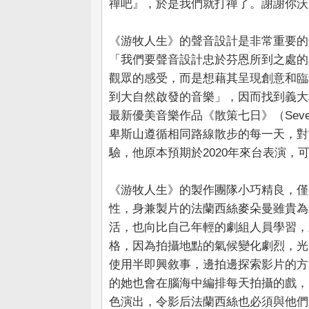
禪吧』，於是我們就打禪了。謝謝你沃
《游牧人生》的聲音設計是非常重要的
「我們要聲音設計忠於芬恩所到之處的
觀眾的感受，而是想藉其呈現創意和臨
到大自然啟發的音樂」，因而找到義大利作曲家
最新優美音樂作品《散策七日》（Seven 
卑斯山遵循相同路線散步的每一天，對
驗，他原本預期於2020年來台表演，
《游牧人生》的製作團隊小巧精良，僅有
性，身兼製片的法蘭西絲麥朵曼雖貴為
活，也向比自己年輕的劇組人員學習，
格，因為拍攝地點的氣候變化劇烈，光
使用半即興敘事，邊拍邊探索影片的方
的她也會在腦海中編排每天拍攝的戲，
色演出，令影后法蘭西絲也必須與他們