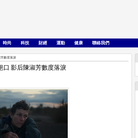
時尚
科技
財經
運動
健康
聯絡我們
淑芳數度落淚
絕口 影后陳淑芳數度落淚