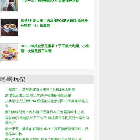
「第一次」寵粉解鎖人生首場海外活動
爸爸8月吃大餐！西堤擺POSE送雞腿 原燒身
分證有「8」送海鮮
BELLINI推全新兒童餐！手工義大利麵、小比
薩一次滿足親子味蕾
吃‧喝‧玩‧樂
「藏壽司」進駐新北市三重區 4月9日盛大開幕
貳樓聖誕限定款 推出甘納許榛果樹輪聖誕捲
八兵衛注入法餐DNA 煙燻炙燒生澳洲和牛等豪華新菜上
市
夢幻美味開賣！乾杯旗下品牌日本三連霸宮崎牛上市
福容A8打造超噴汁手工包子 邀桃園市民同賀雙十享自助
餐69折
融合果茶、酒香的好滋味 金格「果茶微醺調酒月餅」陪
您品味中秋
新女性享食主義再創新 15道全新夢幻美食驚喜上桌