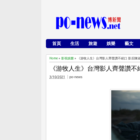
首頁
生活
旅遊
娛樂
藝文
Home
»
影視娛樂
»
《游牧人生》台灣影人齊聲讚不絕口 影后陳
《游牧人生》台灣影人齊聲讚不
3/10/2021
po-news