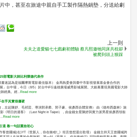
片中，甚至在旅途中親自手工製作隔熱鍋墊，分送給劇
上一則
夫夫之道愛貓七七戲劇初體驗 蔡凡熙邀牠同床共枕卻
被爬到頭上狠踩
共映25部電影大師比利懷德代表作
被書迷認為是福爾摩斯電影最佳版本） 金馬執委會與臺中市影視發展基金會合作的
念展」台中場，今日（8/5）於台中iFG遠雄廣場威秀影城展開。大銀幕重現美國電影大師
經典。經...
Read more
不在乎其實很僵硬
會，左起陳妤、毛祁芸、導演郭承衢、郭子豪、侯彥西合體宣傳） 由《德布西森林》旅
日的過客》（Last Night in Taipei），由金鐘女星陳妤與實力派男星侯彥西領銜
..
Read more
想引退 靠一句話重拾初心
n(左)作客曾國城(右)YT《世新人，你在衝啥!_》坦言曾想退出歌壇） 金鐘主持天王曾國城跨
展開探索不同人生故事的全新旅程，第一站《世新人，你在衝啥!?》回到母校世新大學，串聯