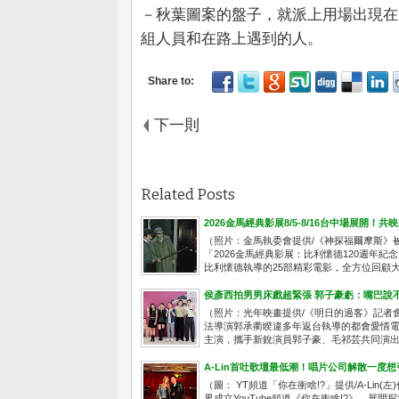
－秋葉圖案的盤子，就派上用場出現在
組人員和在路上遇到的人。
下一則
Related Posts
2026金馬經典影展8/5-8/16台中場展開！
（照片：金馬執委會提供/《神探福爾摩斯》
「2026金馬經典影展：比利懷德120週年紀
比利懷德執導的25部精彩電影，全方位回顧大師
侯彥西拍男男床戲超緊張 郭子豪虧：嘴巴說
（照片：光年映畫提供/《明日的過客》記者
法導演郭承衢睽違多年返台執導的都會愛情電影《明
主演，攜手新銳演員郭子豪、毛祁芸共同演出.
A-Lin首吐歌壇最低潮！唱片公司解散一度
（圖： YT頻道「你在衝啥!?」提供/A-Li
界成立YouTube頻道《你在衝啥!?》，