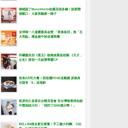
峮峮認了Monchhichi收藏花很多錢！談新戀
情鬆口：大家再觀察一陣子
全球唯一八連霸最高金獎 「香港皇玥」推「五
大亮點」禮盒搶中秋送禮商機
田曦薇告別《逐玉》殺豬娘重返校園 《天才，
女友》搭胡一天組雙學霸CP
爸爸8月吃大餐！西堤擺POSE送雞腿 原燒身
分證有「8」送海鮮
萩原利久首度在台辦見面會 丟台灣發票得知能
中獎抱頭大叫：「我扔了5000萬日幣！」
BELLINI推全新兒童餐！手工義大利麵、小比