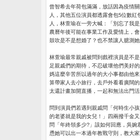
曾智希去年荷包滿滿，放話因為疫情關
人，其他五位演員都透露會包5位數紅
人，林萱瑜在一旁大喊：「別忘了我是
農曆年後可能在事業工作及愛情上，會
鼓吹是不是想婚了？也不禁讓人臆測她
林萱瑜最常親戚被問到戲裡演員是不是
足親戚們的期待，不忍破壞他們美好的
媽這麼辛苦所以過年的大小事都由他來
算帶家人去小旅行，去戶外看看廣闊的
太還計畫加開直播，一起和無法出門活
問到演員們若遇到親戚問「何時生小孩
的老婆就是我的女兒！」四兩撥千金又
問「年終領多少?」該如何回應，吳婉
恿她可以出一本過年教戰守則，教大家