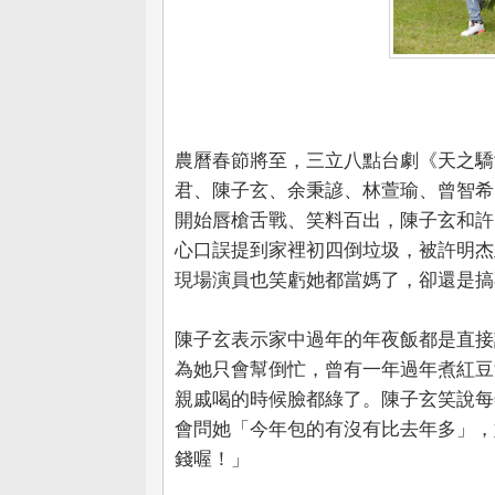
農曆春節將至，三立八點台劇《天之驕
君、陳子玄、余秉諺、林萱瑜、曾智希
開始唇槍舌戰、笑料百出，陳子玄和許
心口誤提到家裡初四倒垃圾，被許明杰
現場演員也笑虧她都當媽了，卻還是搞
陳子玄表示家中過年的年夜飯都是直接
為她只會幫倒忙，曾有一年過年煮紅豆
親戚喝的時候臉都綠了。陳子玄笑說每
會問她「今年包的有沒有比去年多」，
錢喔！」