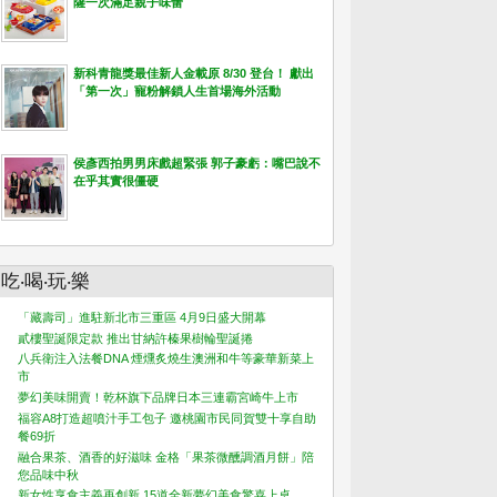
薩一次滿足親子味蕾
新科青龍獎最佳新人金載原 8/30 登台！ 獻出
「第一次」寵粉解鎖人生首場海外活動
侯彥西拍男男床戲超緊張 郭子豪虧：嘴巴說不
在乎其實很僵硬
吃‧喝‧玩‧樂
「藏壽司」進駐新北市三重區 4月9日盛大開幕
貳樓聖誕限定款 推出甘納許榛果樹輪聖誕捲
八兵衛注入法餐DNA 煙燻炙燒生澳洲和牛等豪華新菜上
市
夢幻美味開賣！乾杯旗下品牌日本三連霸宮崎牛上市
福容A8打造超噴汁手工包子 邀桃園市民同賀雙十享自助
餐69折
融合果茶、酒香的好滋味 金格「果茶微醺調酒月餅」陪
您品味中秋
新女性享食主義再創新 15道全新夢幻美食驚喜上桌