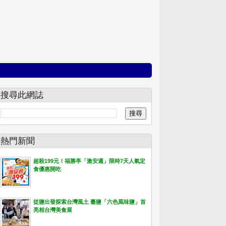
搜尋此網誌
熱門新聞
超殺199元！福勝亭「激安週」限時7天人氣定
食優惠開吃
從鹽出發探索台灣風土 臺鹽「六色風味鹽」首
亮相台灣美食展