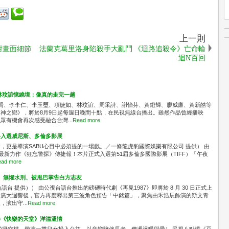
上一則
對畫面細節
法蘭克葛里洛身陷殺手大亂鬥 《迴路追殺令》亡命輪
迴N百回
林玟誼憶繞境：像真的走完一趟
識賢、李李仁、李玉璽、項婕如、林玟誼、周采詩、謝怡芬、黃鐙輝、廖威廉、黃新皓等
神之鄉》，將於8月9日起每週日晚間十點，在民視無線台播出。雖然作品曾經播映
有機會再次感受融合台灣...
Read more
料入選威尼斯、多倫多影展
，更是導演SABU心目中必須提的一場戲。／一條龍虎豹國際娛樂有限公司 提供） 由
最新力作《狂忘警探》傳捷報！本片正式入選第51屆多倫多國際影展（TIFF）「午夜
ad more
」 無懼水刑、被甩巴掌告白方志友
台 提供）） 由公視台語台推出的磅礡時代劇《再見1987》即將於 8 月 30 日正式上
發廣大迴響後，官方再度釋出第三波角色預告「中銘篇」，聚焦由禾浩辰飾演的斯文青
演出守...
Read more
奏《快樂的天堂》洋溢溫情