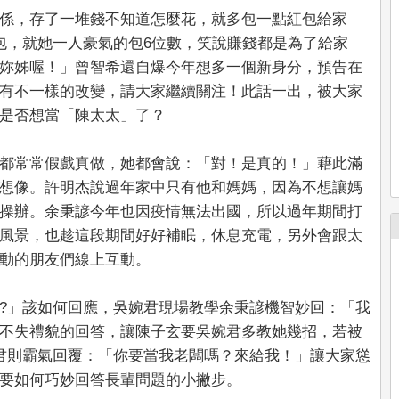
係，存了一堆錢不知道怎麼花，就多包一點紅包給家
包，就她一人豪氣的包6位數，笑說賺錢都是為了給家
妳姊喔！」曾智希還自爆今年想多一個新身分，預告在
有不一樣的改變，請大家繼續關注！此話一出，被大家
是否想當「陳太太」了？
都常常假戲真做，她都會說：「對！是真的！」藉此滿
想像。許明杰說過年家中只有他和媽媽，因為不想讓媽
操辦。余秉諺今年也因疫情無法出國，所以過年期間打
風景，也趁這段期間好好補眠，休息充電，另外會跟太
動的朋友們線上互動。
?」該如何回應，吳婉君現場教學余秉諺機智妙回：「我
不失禮貌的回答，讓陳子玄要吳婉君多教她幾招，若被
君則霸氣回覆：「你要當我老闆嗎？來給我！」讓大家慫
要如何巧妙回答長輩問題的小撇步。