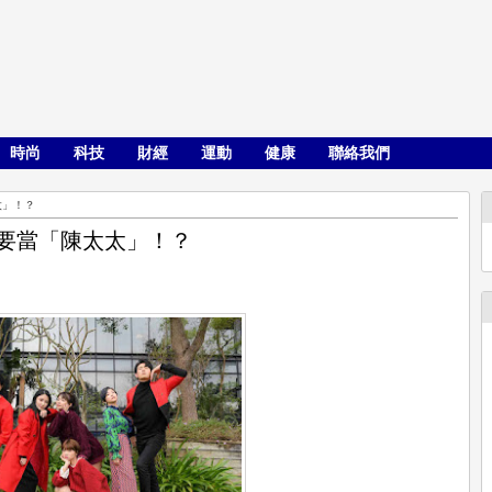
時尚
科技
財經
運動
健康
聯絡我們
太」！？
年要當「陳太太」！？