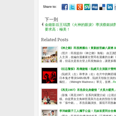
下一則
金鐘影后王琄讚《火神的眼淚》導演蔡銀娟
要求高：極美！
Related Posts
《神之鄉》民視將播出！黃新皓苦練八家將 
（照片：民視提供/《神之鄉》海報） 由王
人主演，改編自漫畫家左萱同名漫畫的台劇《
過，但這次是首次登上民視無線台，讓更多觀眾
《狂忘警探》再傳捷報！阮經天主演新片雙
（阮經天（左）和李沐（右）在片中的舞蹈場
日本鬼才導演SABU執導，阮經天領銜主演的
瘋狂」（Midnight Madness）單元，並將...
Re
《再見1987》禾浩辰化身癡情「犬系大暖男
（影集《再見1987》全系列展覽介紹（公視台語
檔。自從男女主角林哲熹與方志友的預告引
年「張中銘」。禾浩辰飆演技、展現不同形象，
李沛綾親子三人攜手公益！兄妹首度同台合