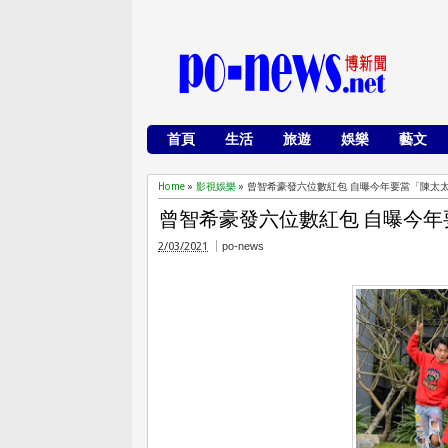
首頁
生活
旅遊
娛樂
藝文
Home
»
影視娛樂
»
曾智希豪發六位數紅包 自曝今年要當「陳太
曾智希豪發六位數紅包 自曝今
2/03/2021
po-news