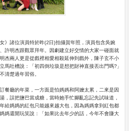
女》諸位演員特於昨(2日)拍攝賀年照，演員包含吳婉
、許明杰跟觀眾拜年。因劇建立好交情的大家一碰面就
明杰兩人更是從戲裡相愛相殺延伸到戲外，陳子玄不小
立馬吐槽說：「初四倒垃圾是想把財神直接丟出門嗎?」
不清楚過年習俗。
訂餐廳的年菜，一方面是怕媽媽和阿嬤太累，二來是因
湯，誤把鹽巴當成糖，當時她手忙腳亂忘記先試味道，
年給媽媽的紅包只能越來越大包，因為媽媽拿到紅包都
媽媽還開玩笑說：「如果比去年少的話，今年不會賺大