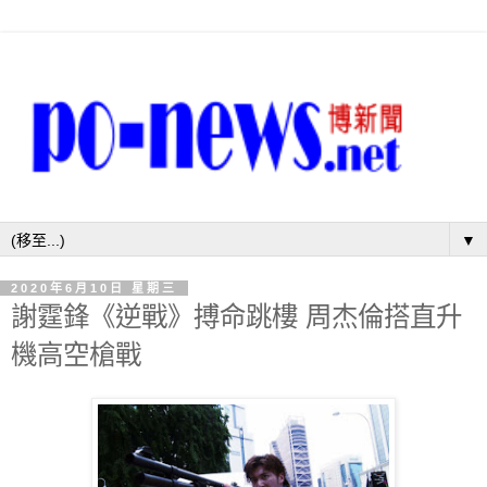
▼
2020年6月10日 星期三
謝霆鋒《逆戰》搏命跳樓 周杰倫搭直升
機高空槍戰