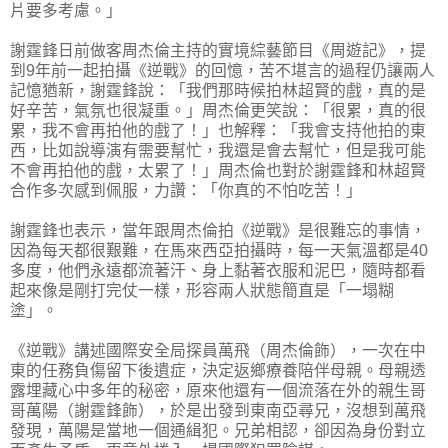
片要多考慮。」
謝霆鋒日前做客周杰倫主持的實境綜藝節目《周遊記》，提
到9年前一起拍攝《逆戰》的回憶，苦不堪言的過程仍讓兩人
記憶猶新，謝霆鋒說：「我們那時候拍林超賢的戲，真的是
好辛苦，氣氛也很凝重。」周杰倫更笑說：「很累，真的很
累，我不會再拍他的戲了！」也解釋：「我會支持他拍的東
西，比如說導演有需要幫忙，我還是會去幫忙，但是我可能
不會再拍他的戲，太累了！」周杰倫也對於謝霆鋒和林超賢
合作多次感到佩服，力讚：「你真的不怕吃苦！」
謝霆鋒也表示，當年跟周杰倫拍《逆戰》是很難忘的事情，
因為每天都很艱難，在馬來西亞拍攝時，每一天氣溫都是40
多度，他們永遠都流著汗、身上黏著衣服和泥巴，隨時都看
起來像是剛打完仗一樣，形容兩人狀態簡直是「一塌糊
塗」。
《逆戰》講述國際安全局探員萬飛（周杰倫飾），一次在中
東的任務負傷留下後遺症，決定返鄉療養陪伴母親。母親透
露埋藏心中多年的秘密，原來他還有一個流落在外的親生哥
哥萬陽（謝霆鋒飾），於是出發到東南亞尋兄，沒想到萬飛
發現，萬陽是當地一個通緝犯。兄弟相認，卻因為身份對立