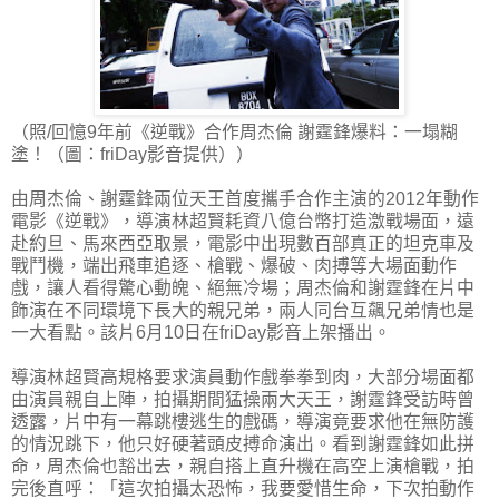
（照/回憶9年前《逆戰》合作周杰倫 謝霆鋒爆料：一塌糊
塗！（圖：friDay影音提供））
由周杰倫、謝霆鋒兩位天王首度攜手合作主演的2012年動作
電影《逆戰》，導演林超賢耗資八億台幣打造激戰場面，遠
赴約旦、馬來西亞取景，電影中出現數百部真正的坦克車及
戰鬥機，端出飛車追逐、槍戰、爆破、肉搏等大場面動作
戲，讓人看得驚心動魄、絕無冷場；周杰倫和謝霆鋒在片中
飾演在不同環境下長大的親兄弟，兩人同台互飆兄弟情也是
一大看點。該片6月10日在friDay影音上架播出。
導演林超賢高規格要求演員動作戲拳拳到肉，大部分場面都
由演員親自上陣，拍攝期間猛操兩大天王，謝霆鋒受訪時曾
透露，片中有一幕跳樓逃生的戲碼，導演竟要求他在無防護
的情況跳下，他只好硬著頭皮搏命演出。看到謝霆鋒如此拼
命，周杰倫也豁出去，親自搭上直升機在高空上演槍戰，拍
完後直呼：「這次拍攝太恐怖，我要愛惜生命，下次拍動作