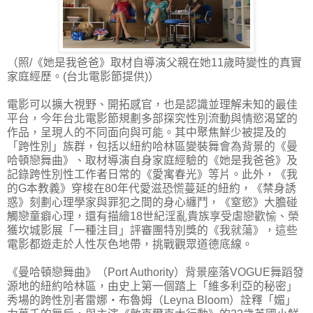
（照/《她是我爸爸》取材自導演父親在她11歲時變性的真實
家庭經歷。(台北電影節提供)）
電影可以擴大視野、開拓感官，也是認識並理解未知的最佳
平台，今年台北電影節規劃多部探究性別流動與情慾渴望的
作品，呈現人的不同面向與可能。其中聚焦鮮少被提及的
「跨性別」族群，包括以紐約哈林區變裝舞會為背景的《曼
哈頓戀舞曲》、取材導演自身家庭經驗的《她是我爸爸》及
記錄跨性別性工作者日常的《愛寓春光》等片。此外，《我
的G本教義》穿梭在80年代愛滋恐慌蔓延的紐約，《禁身誘
惑》刻劃心理學家與罪犯之間的身心纏鬥，《窒慾》大膽碰
觸戀童癖心理，還有描繪18世紀淫亂貴族享受虐戀歡愉、榮
獲坎城影展「一種注目」評審團特別獎的《我就蕩》，這些
電影都遊走於人性灰色地帶，挑戰觀眾道德底線。
《曼哈頓戀舞曲》（Port Authority）背景座落VOGUE舞蹈發
源地的紐約哈林區，由史上第一個踏上「維多利亞的秘密」
秀場的跨性別者雷娜・布魯姆（Leyna Bloom）詮釋「媚」