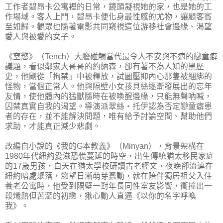
工作者碧昂卡公寓裡的日常，鏡頭凝視她的家，也是她的工
作場域。客人上門，碧昂卡便化身最性感的尤物，讓顧客賓
至如歸。觀眾也隨著電影共同窺視這位游移社會邊緣、渴望
愛人與被愛的女子。
《窒慾》（Tench）大膽碰觸當代最令人不安與不適的戀童癖
議題，看似鄰家大哥哥的約納森，卻有著不為人知的黑歷
史，他剛從「拘禁」中被釋放，試圖壓抑內心那隻被綑綁的
怪物，當個正常人。他與隔壁小女孩貝絲逐漸發展出的忘年
友情，使他體內的猛獸隨時在被喚醒邊緣，只能無聲吶喊，
囚禁真實自我的渴望。導演派翠絲・托伊認為否定戀童癖患
者的存在，並不能解決問題，唯有給予討論空間、幫助他們
求助，才能真正減少悲劇。
改編自小說的《我的G本教義》（Minyan），背景架構在
1980年代紐約愛滋恐慌蔓延的時空，出生傳統猶太移民家庭
的17歲男孩，白天在猶太學校研讀古老經文，夜晚卻流連在
紐約暗處聚落，慾望日漸萌芽蠢動，就在陪伴獨居祖父入住
養老公寓時，他受到隔壁一對年長同性室友影響，衝撞出一
段熾熱但苦澀的初戀，揪心動人直逼《以你的名字呼喚
我》。