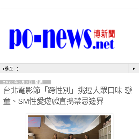
▼
2020年6月8日 星期一
台北電影節「跨性別」挑逗大眾口味 戀
童、SM性愛遊戲直搗禁忌邊界