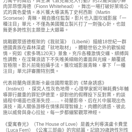
力萬千的舞后，與主演《敦克爾克大行動》的22歲英國小鮮
肉菲昂懷海德（Fionn Whitehead），舞出一場打破好萊塢公
式的異色愛情。本片獲大導演馬丁史柯西斯（Martin
Scorsese）青睞，親自擔任監製，影片也入圍坎城影展「一
種注目」單元，不僅為美國獨立製片打了一劑強心針，也鼓
舞更多跨性別主題登上大銀幕。
挑戰觀眾道德框架的《我就蕩》（Liberté）描繪18世紀一群
德國貴族在森林深處「就地取材」，體驗世俗之外的歡愉縱
情，宛如《索多瑪120天》景象，充斥各種激情交纏、綁縛與
性調教，在淫聲浪語下不失唯美細緻的畫面與光線，顛覆感
官極限。影片前衛拍攝手法，獲坎城影展青睞，拿下「一種
注目」單元評審團特別獎。
代表荷蘭角逐奧斯卡最佳國際電影的《禁身誘惑》
（Instinct），探究人性灰色地帶，心理學家妮可琳耗費5年輔
導罪行嚴重的罪犯伊德里，卻對他的假釋投下反對票，約談
過程中場面也逐漸失控……。荷蘭影帝、后在片中展現出色
演技，兩人關係游移在情愫與理智線上，肉體的誘惑、彼此
施以威脅與身心拉扯，每一步都繃緊觀眾神經。
《愛寓春光》（The House of Love）是義大利導演盧卡費里
（Luca Ferri）《公寓三部曲》的完結篇，記錄39歲跨性別性