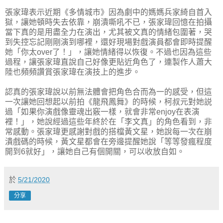
張家瑋表示近期《多情城市》因為劇中的媽媽兵家綺自首入
獄，讓她頓時失去依靠，崩潰嘶吼不已，張家瑋回憶在拍攝
當下真的是用盡全力在演出，尤其被文真的情緒包圍著，哭
到失控忘記剛剛演到哪裡，還好現場對戲演員都會即時提醒
她「你太over了！」，讓她情緒得以恢復。不過也因為這些
過程，讓張家瑋直說自己好像更貼近角色了，連製作人蕭大
陸也頻頻讚賞張家瑋在演技上的進步。
認真的張家瑋說以前無法體會把角色合而為一的感受，但這
一次讓她回想起以前拍《龍飛鳳舞》的時候，柯叔元對她説
過「如果你演戲像靈魂出竅一樣，就會非常enjoy在表演
裡！」，她說經過這些年終於在「李文真」的角色看到，非
常感動。張家瑋更感謝對戲的搭檔黃文星，她說每一次在崩
潰戲碼的時候，黃文星都會在旁邊提醒她說「等等發瘋程度
開到6就好」，讓她自己有個開關，可以收放自如。
於
5/21/2020
分享