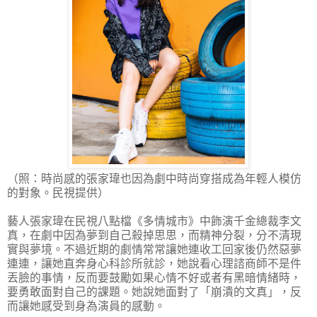
（照：時尚感的張家瑋也因為劇中時尚穿搭成為年輕人模仿
的對象。民視提供）
藝人張家瑋在民視八點檔《多情城市》中飾演千金總裁李文
真，在劇中因為夢到自己殺掉思思，而精神分裂，分不清現
實與夢境。不過近期的劇情常常讓她連收工回家後仍然惡夢
連連，讓她直奔身心科診所就診，她說看心理諮商師不是件
丟臉的事情，反而要鼓勵如果心情不好或者有黑暗情緒時，
要勇敢面對自己的課題。她說她面對了「崩潰的文真」，反
而讓她感受到身為演員的感動。