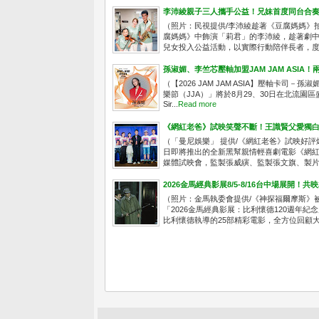
李沛綾親子三人攜手公益！兄妹首度同台合
（照片：民視提供/李沛綾趁著《豆腐媽媽》
腐媽媽》中飾演「莉君」的李沛綾，趁著劇
兒女投入公益活動，以實際行動陪伴長者，度過
孫淑媚、李竺芯壓軸加盟JAM JAM ASI
（【2026 JAM JAM ASIA】壓軸卡司－孫淑
樂節（JJA）」將於8月29、30日在北流園
Sir...
Read more
《網紅老爸》試映笑聲不斷！王識賢父愛獨白
（「曼尼娛樂」 提供/《網紅老爸》試映好評
日即將推出的全新黑幫親情輕喜劇電影《網紅老
媒體試映會，監製張威縯、監製張文旗、製片人
2026金馬經典影展8/5-8/16台中場展開！
（照片：金馬執委會提供/《神探福爾摩斯》
「2026金馬經典影展：比利懷德120週年紀
比利懷德執導的25部精彩電影，全方位回顧大師