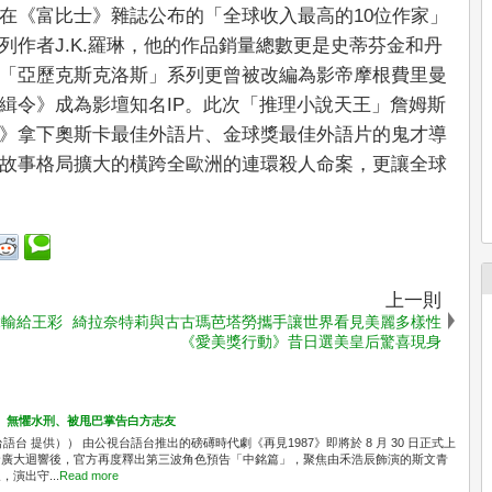
在《富比士》雜誌公布的「全球收入最高的10位作家」
列作者J.K.羅琳，他的作品銷量總數更是史蒂芬金和丹
「亞歷克斯克洛斯」系列更曾被改編為影帝摩根費里曼
緝令》成為影壇知名IP。此次「推理小說天王」詹姆斯
》拿下奧斯卡最佳外語片、金球獎最佳外語片的鬼才導
故事格局擴大的橫跨全歐洲的連環殺人命案，更讓全球
上一則
竟輸給王彩
綺拉奈特莉與古古瑪芭塔勞攜手讓世界看見美麗多樣性
《愛美獎行動》昔日選美皇后驚喜現身
」 無懼水刑、被甩巴掌告白方志友
台 提供）） 由公視台語台推出的磅礡時代劇《再見1987》即將於 8 月 30 日正式上
發廣大迴響後，官方再度釋出第三波角色預告「中銘篇」，聚焦由禾浩辰飾演的斯文青
演出守...
Read more