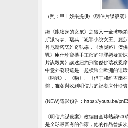
（照：甲上娛樂提供/《明信片謀殺案
繼《龍紋身的女孩》之後又一全球暢銷
斯派特森、瑞典「犯罪小說女王」麗莎
丹尼斯塔諾維奇執導，《陰屍路》傑佛
戰》庫什珍寶攜手主演的犯罪懸疑驚悚
片謀殺案》講述紐約刑警傑佛瑞狄恩摩
中意外發現這是一起橫跨全歐洲的連環
《吶喊》、《吻》、《但丁和維吉爾在
體，雅各與收到明信片的記者庫什珍寶
(NEW)電影預告：https://youtu.be/pnE5f
《明信片謀殺案》改編自全球熱銷50
是全球最富有的作家，他的作品曾多次