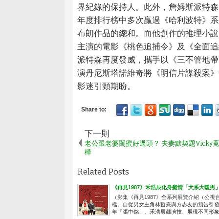
界紀錄的保持人。此外，詹姆斯派特森
年度排行榜中多次贏過《哈利波特》系
布朗作品的總和。而他創作的推理小說
主演的電影《桃色追捕令》及《全面追
派特森再度發威，攜手以《三不管地帶
演丹尼斯塔諾維奇將《明信片謀殺案》
影迷引頸期盼。
下一則
老公跟老婆閨蜜好過頭？ 夫妻默契題Vicky
樺
Related Posts
《再見1987》禾浩辰化身癡情「犬系大暖男
（影集《再見1987》全系列展覽介紹（公視台語
檔。自從男女主角林哲熹與方志友的預告引
年「張中銘」。禾浩辰飆演技、展現不同形象，