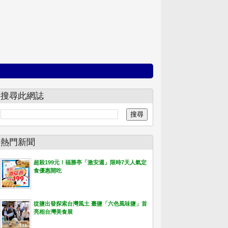
搜尋此網誌
熱門新聞
超殺199元！福勝亭「激安週」限時7天人氣定
食優惠開吃
從鹽出發探索台灣風土 臺鹽「六色風味鹽」首
亮相台灣美食展