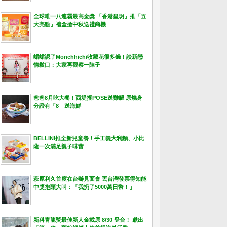
全球唯一八連霸最高金獎 「香港皇玥」推「五
大亮點」禮盒搶中秋送禮商機
峮峮認了Monchhichi收藏花很多錢！談新戀
情鬆口：大家再觀察一陣子
爸爸8月吃大餐！西堤擺POSE送雞腿 原燒身
分證有「8」送海鮮
BELLINI推全新兒童餐！手工義大利麵、小比
薩一次滿足親子味蕾
萩原利久首度在台辦見面會 丟台灣發票得知能
中獎抱頭大叫：「我扔了5000萬日幣！」
新科青龍獎最佳新人金載原 8/30 登台！ 獻出