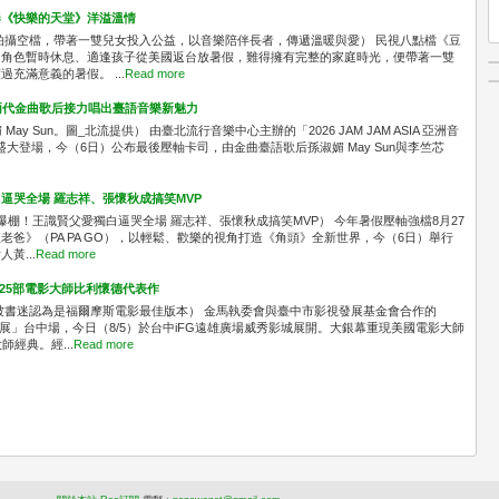
奏《快樂的天堂》洋溢溫情
拍攝空檔，帶著一雙兒女投入公益，以音樂陪伴長者，傳遞溫暖與愛） 民視八點檔《豆
中角色暫時休息、適逢孩子從美國返台放暑假，難得擁有完整的家庭時光，便帶著一雙
充滿意義的暑假。 ...
Read more
A！兩代金曲歌后接力唱出臺語音樂新魅力
媚 May Sun。圖_北流提供） 由臺北流行音樂中心主辦的「2026 JAM JAM ASIA 亞洲音
區盛大登場，今（6日）公布最後壓軸卡司，由金曲臺語歌后孫淑媚 May Sun與李竺芯
逼哭全場 羅志祥、張懷秋成搞笑MVP
爆棚！王識賢父愛獨白逼哭全場 羅志祥、張懷秋成搞笑MVP） 今年暑假壓軸強檔8月27
爸》（PA PA GO），以輕鬆、歡樂的視角打造《角頭》全新世界，今（6日）舉行
黃...
Read more
共映25部電影大師比利懷德代表作
被書迷認為是福爾摩斯電影最佳版本） 金馬執委會與臺中市影視發展基金會合作的
念展」台中場，今日（8/5）於台中iFG遠雄廣場威秀影城展開。大銀幕重現美國電影大師
經典。經...
Read more