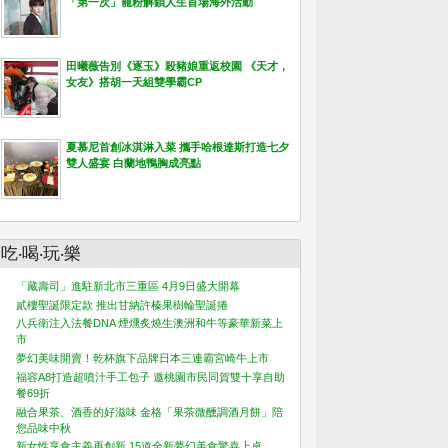
「第一次」寵粉解鎖人生首場海外活動
田曦薇告別《逐玉》殺豬娘重返校園 《天才，
女友》搭胡一天組雙學霸CP
夏慕尼首創冰淇淋入菜 攜手哈根達斯打造七夕
雙人盛宴 白蘭地鴨胸成亮點
吃‧喝‧玩‧樂
「藏壽司」進駐新北市三重區 4月9日盛大開幕
貳樓聖誕限定款 推出甘納許榛果樹輪聖誕捲
八兵衛注入法餐DNA 煙燻炙燒生澳洲和牛等豪華新菜上
市
夢幻美味開賣！乾杯旗下品牌日本三連霸宮崎牛上市
福容A8打造超噴汁手工包子 邀桃園市民同賀雙十享自助
餐69折
融合果茶、酒香的好滋味 金格「果茶微醺調酒月餅」陪
您品味中秋
新女性享食主義再創新 15道全新夢幻美食驚喜上桌