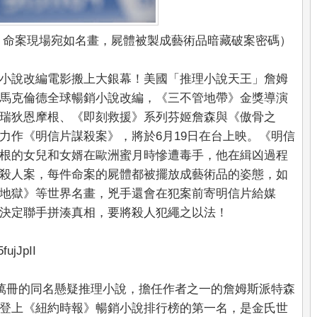
》命案現場宛如名畫，屍體被製成藝術品暗藏破案密碼）
小說改編電影搬上大銀幕！美國「推理小說天王」詹姆
馬克倫德全球暢銷小說改編，《三不管地帶》金獎導演
瑞狄恩摩根、《即刻救援》系列芬姬詹森與《傲骨之
力作《明信片謀殺案》，將於6月19日在台上映。《明信
根的女兒和女婿在歐洲蜜月時慘遭毒手，他在緝凶過程
殺人案，每件命案的屍體都被擺放成藝術品的姿態，如
地獄》等世界名畫，兇手還會在犯案前寄明信片給媒
決定聯手拼湊真相，要將殺人犯繩之以法！
ujJpII
0萬冊的同名懸疑推理小說，擔任作者之一的詹姆斯派特森
登上《紐約時報》暢銷小說排行榜的第一名，是金氏世