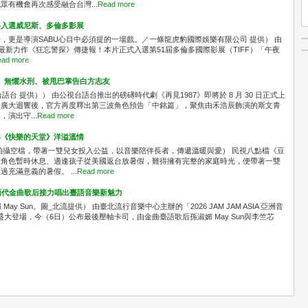
有機會再次感受融合台灣...
Read more
料入選威尼斯、多倫多影展
，更是導演SABU心目中必須提的一場戲。／一條龍虎豹國際娛樂有限公司 提供） 由
最新力作《狂忘警探》傳捷報！本片正式入選第51屆多倫多國際影展（TIFF）「午夜
ad more
」 無懼水刑、被甩巴掌告白方志友
台 提供）） 由公視台語台推出的磅礡時代劇《再見1987》即將於 8 月 30 日正式上
發廣大迴響後，官方再度釋出第三波角色預告「中銘篇」，聚焦由禾浩辰飾演的斯文青
演出守...
Read more
奏《快樂的天堂》洋溢溫情
拍攝空檔，帶著一雙兒女投入公益，以音樂陪伴長者，傳遞溫暖與愛） 民視八點檔《豆
中角色暫時休息、適逢孩子從美國返台放暑假，難得擁有完整的家庭時光，便帶著一雙
充滿意義的暑假。 ...
Read more
A！兩代金曲歌后接力唱出臺語音樂新魅力
媚 May Sun。圖_北流提供） 由臺北流行音樂中心主辦的「2026 JAM JAM ASIA 亞洲音
區盛大登場，今（6日）公布最後壓軸卡司，由金曲臺語歌后孫淑媚 May Sun與李竺芯