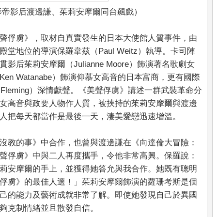
影帝影后渡邊謙、茱莉安摩爾同台飆戲）
聲俘虜》，取材自真實發生的日本大使館人質事件，由
地位的導演保羅韋茲（Paul Weitz）執導。卡司陣
茱莉安摩爾（Julianne Moore）飾演著名歌劇女
n Watanabe）飾演仰慕女高音的日本富商，更有國際
 Fleming）深情獻聲。《美聲俘虜》講述一群武裝革命分
女高音與政要人物作人質，被挾持的茱莉安摩爾與渡邊
人把每天都當作是最後一天，淒美愛戀迅速增溫。
沒教的事》中合作，也曾與渡邊謙在《向達倫大冒險：
聲俘虜》中與二人再度攜手，令他非常高興。保羅說：
莉安摩爾的手上，並獲得她答允與我合作。她既有聰明
俘虜》的最佳人選！」茱莉安摩爾飾演的蘿珊考斯是個
己的能力及藝術成就非常了解。即使她發現自己於異國
夠克制情緒並且散發自信。