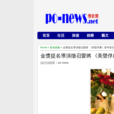
首頁
生活
旅遊
娛樂
藝文
Home
»
影視娛樂
»
金獎提名導演徵召愛將 《美聲俘虜》影帝影
金獎提名導演徵召愛將 《美聲
12/11/2018
po-news