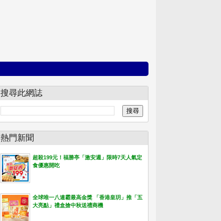
搜尋此網誌
熱門新聞
超殺199元！福勝亭「激安週」限時7天人氣定
食優惠開吃
全球唯一八連霸最高金獎 「香港皇玥」推「五
大亮點」禮盒搶中秋送禮商機