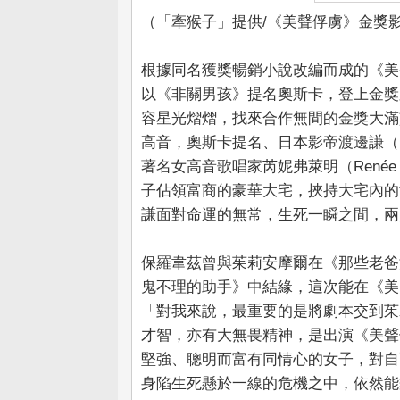
（「牽猴子」提供/《美聲俘虜》金獎
根據同名獲獎暢銷小說改編而成的《美
以《非關男孩》提名奧斯卡，登上金獎殿堂
容星光熠熠，找來合作無間的金獎大滿貫影后
高音，奧斯卡提名、日本影帝渡邊謙（Ke
著名女高音歌唱家芮妮弗萊明（Renée
子佔領富商的豪華大宅，挾持大宅內的
謙面對命運的無常，生死一瞬之間，兩
保羅韋茲曾與茱莉安摩爾在《那些老爸
鬼不理的助手》中結緣，這次能在《美
「對我來說，最重要的是將劇本交到茱
才智，亦有大無畏精神，是出演《美聲
堅強、聰明而富有同情心的女子，對自
身陷生死懸於一線的危機之中，依然能