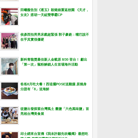
田曦薇告別《逐玉》殺豬娘重返校園 《天才，
女友》搭胡一天組雙學霸CP
侯彥西拍男男床戲超緊張 郭子豪虧：嘴巴說不
在乎其實很僵硬
新科青龍獎最佳新人金載原 8/30 登台！ 獻出
「第一次」寵粉解鎖人生首場海外活動
爸爸8月吃大餐！西堤擺POSE送雞腿 原燒身
分證有「8」送海鮮
從鹽出發探索台灣風土 臺鹽「六色風味鹽」首
亮相台灣美食展
邱士縉來台宣傳《我未許願先吹蠟燭》最想吃