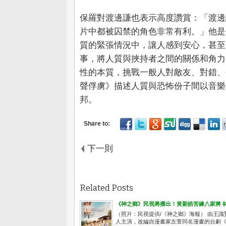
保羅對渡邊謙也表示高度讚賞：「渡邊
片中都被囚禁的角色非常有利。」他是
質的緊張情況中，讓人感到安心，甚至
事，將人質與挾持者之間的關係和角力
性的本質，挑戰一般人對敵友、對錯、公
聲俘虜》描述人質與恐怖份子間以音樂
邦。
下一則
Related Posts
《神之鄉》民視將播出！黃新皓苦練八家將 
（照片：民視提供/《神之鄉》海報） 由王
人主演，改編自漫畫家左萱同名漫畫的台劇《