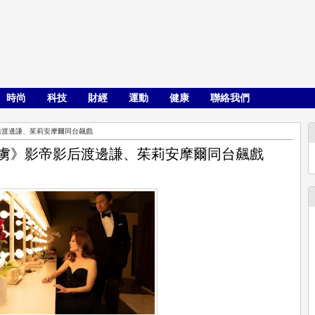
時尚
科技
財經
運動
健康
聯絡我們
后渡邊謙、茱莉安摩爾同台飆戲
俘虜》影帝影后渡邊謙、茱莉安摩爾同台飆戲