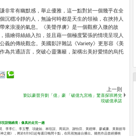
謙非常有幽默感，舉止優雅，這一點對於一個幾乎在全
個沉穩冷靜的人，無論何時都是天生的領袖，在挾持人
帶來浪漫的氣息。《美聲俘虜》是一個觀察入微的故
，描繪得絲絲入扣，並且藉一個極度緊張的情境呈現人
義的傳統觀念。美國影評雜誌《Variety》更形容《美
作為共通語言，突破心靈藩籬，架構出美好愛情的烏托
上一則
劉以豪晉升劉「億」豪 「破億九宮格」驚喜探班將兌
現破億承諾
林玟誼憶繞境：像真的走完一趟
識賢、李李仁、李玉璽、項婕如、林玟誼、周采詩、謝怡芬、黃鐙輝、廖威廉、黃新皓等
神之鄉》，將於8月9日起每週日晚間十點，在民視無線台播出。雖然作品曾經播映