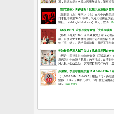
過，但這次是首次登上民視無線台，讓更多觀眾
《狂忘警探》再傳捷報！阮經天主演新片雙
（阮經天（左）和李沐（右）在片中的舞蹈場
日本鬼才導演SABU執導，阮經天領銜主演的
瘋狂」（Midnight Madness）單元，並將...
Re
《再見1987》禾浩辰化身癡情「犬系大暖男
（影集《再見1987》全系列展覽介紹（公視台語
檔。自從男女主角林哲熹與方志友的預告引
年「張中銘」。禾浩辰飆演技、展現不同形象，
李沛綾親子三人攜手公益！兄妹首度同台合
（照片：民視提供/李沛綾趁著《豆腐媽媽》
腐媽媽》中飾演「莉君」的李沛綾，趁著劇
兒女投入公益活動，以實際行動陪伴長者，度過
孫淑媚、李竺芯壓軸加盟JAM JAM ASI
（【2026 JAM JAM ASIA】壓軸卡司－孫淑
樂節（JJA）」將於8月29、30日在北流園
Sir...
Read more