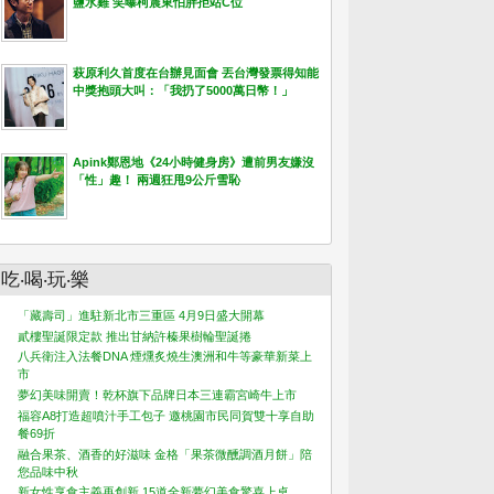
鹽水雞 笑曝柯震東怕胖拒站C位
萩原利久首度在台辦見面會 丟台灣發票得知能
中獎抱頭大叫：「我扔了5000萬日幣！」
Apink鄭恩地《24小時健身房》遭前男友嫌沒
「性」趣！ 兩週狂甩9公斤雪恥
吃‧喝‧玩‧樂
「藏壽司」進駐新北市三重區 4月9日盛大開幕
貳樓聖誕限定款 推出甘納許榛果樹輪聖誕捲
八兵衛注入法餐DNA 煙燻炙燒生澳洲和牛等豪華新菜上
市
夢幻美味開賣！乾杯旗下品牌日本三連霸宮崎牛上市
福容A8打造超噴汁手工包子 邀桃園市民同賀雙十享自助
餐69折
融合果茶、酒香的好滋味 金格「果茶微醺調酒月餅」陪
您品味中秋
新女性享食主義再創新 15道全新夢幻美食驚喜上桌