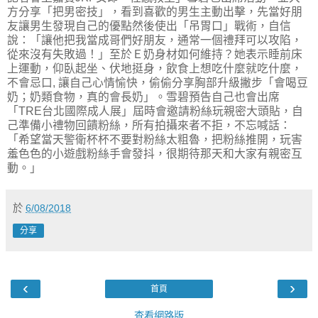
方分享「把男密技」，看到喜歡的男生主動出擊，先當好朋
友讓男生發現自己的優點然後使出「吊胃口」戰術，自信
說：「讓他把我當成哥們好朋友，通常一個禮拜可以攻陷，
從來沒有失敗過！」至於Ｅ奶身材如何維持？她表示睡前床
上運動，仰臥起坐、伏地挺身，飲食上想吃什麼就吃什麼，
不會忌口, 讓自己心情愉快，偷偷分享胸部升級撇步「會喝豆
奶；奶類食物，真的會長奶」。雪碧預告自己也會出席
「TRE台北國際成人展」屆時會邀請粉絲玩親密大頭貼，自
己準備小禮物回饋粉絲，所有拍攝來者不拒，不忘喊話：
「希望當天警衛杯杯不要對粉絲太粗魯，把粉絲推開，玩害
羞色色的小遊戲粉絲手會發抖，很期待那天和大家有親密互
動。」
於
6/08/2018
分享
‹
›
首頁
查看網路版