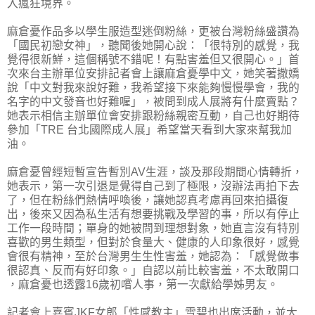
入瘋狂境界。
麻倉憂作品多以學生服造型迷倒粉絲，更被台灣粉絲盛讚為
「國民初戀女神」，聽聞後她開心說：「很特別的感覺，我
覺得很新鮮，這個稱號不錯呢！有點害羞但又很開心。」首
次來台主辦單位安排記者會上讓麻倉憂學中文，她笑著撒嬌
說「中文對我來說好難，我希望接下來能夠慢慢學會，我的
名字的中文發音也好難喔」，被問到成人展將有什麼賣點？
她表示相信主辦單位會安排跟粉絲親密互動，自己也好期待
參加「TRE 台北國際成人展」希望當天看到大家來幫我加
油。
麻倉憂曾經短暫宣告暫別AV生涯，談及那段期間心情轉折，
她表示，第一次引退是覺得自己到了極限，沒辦法再拍下去
了，但在粉絲們熱情呼喚後，讓她認真考慮再回來拍攝復
出，後來又因為私生活有想要挑戰及學習的事，所以有停止
工作一段時間；單身的她被問到理想對象，她直言沒有特別
喜歡的男生類型，但對於食量大、健康的人印象很好，感覺
會很有精神，至於台灣男生生性害羞，她認為：「感覺做事
很認真、反而有好印象。」自認以前比較害羞，不太敢開口
，麻倉憂也透露16歲初嚐人事，第一次獻給學姊男友。
記者會上嘉賓JKF女郎「性感教主」雪碧也出席活動，並大