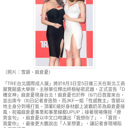
（照片：雪碧、麻倉憂）
「TRE台北國際成人展」將於8月3日至5日連三天在新北工商
展覽館盛大舉辦，主辦單位釋出終極秘密武器，正式宣告「D
槽女神」麻倉憂現身台北！麻倉憂也於昨（6/7)日首度來台，
並出席今（8)日記者會造勢，而JKF一姐「性感教主」雪碧以
地主身分到場打氣，頂著E級好身材獻上波霸奶茶為麻倉憂接
風，祝福麻倉憂事業和事業線都UPUP；接著現場傳授「撩
男金句」，麻倉憂以中文口吻講出「我想你了」、「寶貝，
我愛你」，最後更大膽說出「人家想要」，讓記者會現場陷