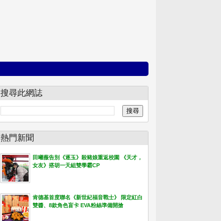
搜尋此網誌
熱門新聞
田曦薇告別《逐玉》殺豬娘重返校園 《天才，
女友》搭胡一天組雙學霸CP
肯德基首度聯名《新世紀福音戰士》 限定紅白
雙醬、8款角色盲卡 EVA粉絲準備開搶