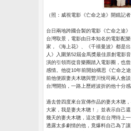
（照：威視電影《亡命之途》開鏡記者
台日兩地跨國合製的電影《亡命之途》
台灣取景，電影由日本知名的電影配樂
家，《海上花》、《千禧曼波》都是出
人》入圍第52屆金馬獎最佳原創電影
演的引領而從音樂圈踏入電影圈，也曾
感情。他從10年前開始構思《亡命之
前他便跟妻夫木聰與豐川悅司兩人會談
台灣開拍，一路上歷經波折的他十分感
過去曾四度來台宣傳作品的妻夫木聰，
大家，我是妻夫木聰！」並表示自己還
幾天的妻夫木聰，這次要在台灣待上一
透露太多劇情的他，竟爆料自己為了讓