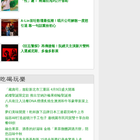
「性」趣！ 兩週狂甩9公斤雪恥
A-Lin首吐歌壇最低潮！唱片公司解散一度想
引退 靠一句話重拾初心
《狂忘警探》再傳捷報！阮經天主演新片雙料
入選威尼斯、多倫多影展
吃‧喝‧玩‧樂
「藏壽司」進駐新北市三重區 4月9日盛大開幕
貳樓聖誕限定款 推出甘納許榛果樹輪聖誕捲
八兵衛注入法餐DNA 煙燻炙燒生澳洲和牛等豪華新菜上
市
夢幻美味開賣！乾杯旗下品牌日本三連霸宮崎牛上市
福容A8打造超噴汁手工包子 邀桃園市民同賀雙十享自助
餐69折
融合果茶、酒香的好滋味 金格「果茶微醺調酒月餅」陪
您品味中秋
新女性享食主義再創新 15道全新夢幻美食驚喜上桌