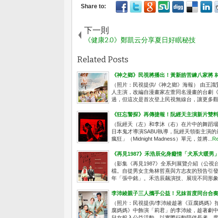
下一則
《健康2.0》鄭凱云分享夏日好眠秘技
Related Posts
《神之鄉》民視將播出！黃新皓苦練八家將 
（照片：民視提供/《神之鄉》海報） 由王
人主演，改編自漫畫家左萱同名漫畫的台劇《
過，但這次是首次登上民視無線台，讓更多觀眾
《狂忘警探》再傳捷報！阮經天主演新片雙
（阮經天（左）和李沐（右）在片中的舞蹈場
日本鬼才導演SABU執導，阮經天領銜主演的
瘋狂」（Midnight Madness）單元，並將...
Re
《再見1987》禾浩辰化身癡情「犬系大暖男
（影集《再見1987》全系列展覽介紹（公視台語
檔。自從男女主角林哲熹與方志友的預告引
年「張中銘」。禾浩辰飆演技、展現不同形象，
李沛綾親子三人攜手公益！兄妹首度同台合
（照片：民視提供/李沛綾趁著《豆腐媽媽》
腐媽媽》中飾演「莉君」的李沛綾，趁著劇
兒女投入公益活動，以實際行動陪伴長者，度過