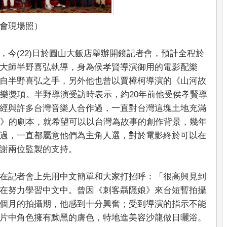
會現場照）
，今(22)日於圓山大飯店舉辦開鏡記者會，預計全程於
大師半野喜弘執導，身為侯孝賢導演御用的電影配樂
自半野喜弘之手，另外他也曾以賈樟柯導演的《山河故
音樂獎項。半野導演受訪時表示，約20年前他受侯孝賢導
經與許多台灣音樂人合作過，一直對台灣這塊土地充滿
途》的劇本，就希望可以以台灣為故事的創作背景，幾年
過，一直都屬意他們為主角人選，對於電影終於可以在
謝兩位監製的支持。
在記者會上先用中文簡單和大家打招呼：「很高興見到
在努力學習中文中。曾因《刺客聶隱娘》來台短暫拍攝
個月的拍攝期，他感到十分興奮；受到導演的指示不能
片中角色擁有黝黑的膚色，特地進美容沙龍做日曬浴。