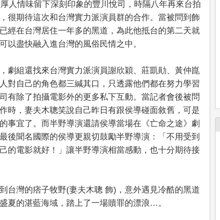
灣濃厚人情味留下深刻印象的豐川悅司，時隔八年再來台拍
，很期待這次和台灣實力派演員群的合作。當被問到飾
已經在台灣居住一年多的黑道，為此他抵台的第二天就
可以盡快融入進台灣的風俗民情之中。
，劇組還找來台灣實力派演員謝欣穎、莊凱勛、黃仲崑
人對自己的角色都三緘其口，只透露他們都在努力學習
司有除了拍攝電影外的更多私下互動。當記者會後被問
作時，妻夫木聰笑說自己昨日有跟侯導碰面敘舊，可是
的事宜了。而半野導演還請侯導當場在《亡命之途》劇
最後聞名國際的侯導更親切鼓勵半野導演：「不用受到
己的電影就好！」讓半野導演相當感動，也十分期待接
到台灣的痞子牧野(妻夫木聰 飾)，意外遇見冷酷的黑道
，在盛夏的湛藍海域，踏上了一場贖罪的漂浪…。