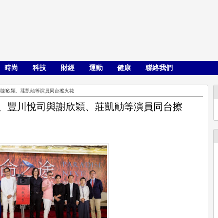
時尚
科技
財經
運動
健康
聯絡我們
與謝欣穎、莊凱勛等演員同台擦火花
聰、豐川悅司與謝欣穎、莊凱勛等演員同台擦