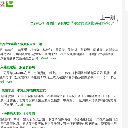
上一則
賈靜榮升新聞台副總監 帶領媒體參觀任職電視台
林玟誼憶繞境：像真的走完一趟
識賢、李李仁、李玉璽、項婕如、林玟誼、周采詩、謝怡芬、黃鐙輝、廖威廉、黃新皓等
神之鄉》，將於8月9日起每週日晚間十點，在民視無線台播出。雖然作品曾經播映
有機會再次感受融合台灣...
Read more
料入選威尼斯、多倫多影展
，更是導演SABU心目中必須提的一場戲。／一條龍虎豹國際娛樂有限公司 提供） 由
最新力作《狂忘警探》傳捷報！本片正式入選第51屆多倫多國際影展（TIFF）「午夜
ad more
」 無懼水刑、被甩巴掌告白方志友
台 提供）） 由公視台語台推出的磅礡時代劇《再見1987》即將於 8 月 30 日正式上
發廣大迴響後，官方再度釋出第三波角色預告「中銘篇」，聚焦由禾浩辰飾演的斯文青
演出守...
Read more
奏《快樂的天堂》洋溢溫情
拍攝空檔，帶著一雙兒女投入公益，以音樂陪伴長者，傳遞溫暖與愛） 民視八點檔《豆
中角色暫時休息、適逢孩子從美國返台放暑假，難得擁有完整的家庭時光，便帶著一雙
充滿意義的暑假。 ...
Read more