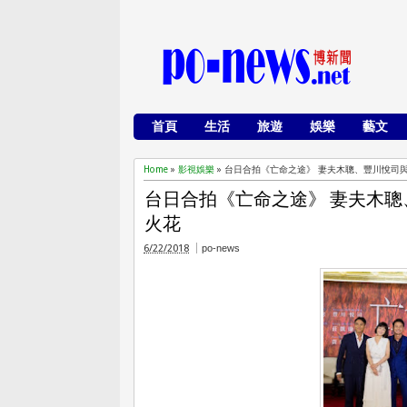
首頁
生活
旅遊
娛樂
藝文
Home
»
影視娛樂
»
台日合拍《亡命之途》 妻夫木聰、豐川悅司
台日合拍《亡命之途》 妻夫木
火花
6/22/2018
po-news