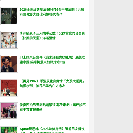
2026金馬經典影展8/5-8/16台中場展開！共映
25部電影大師比利懷德代表作
李沛綾親子三人攜手公益！兄妹首度同台合奏
《快樂的天堂》洋溢溫情
邱士縉來台宣傳《我未許願先吹蠟燭》最想吃
鹽水雞 笑曝柯震東怕胖拒站C位
《再見1987》禾浩辰化身癡情「犬系大暖男」
無懼水刑、被甩巴掌告白方志友
侯彥西拍男男床戲超緊張 郭子豪虧：嘴巴說不
在乎其實很僵硬
Apink鄭恩地《24小時健身房》遭前男友嫌沒