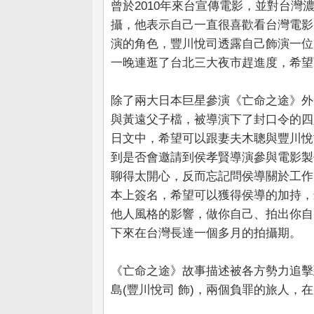
曾於2010年來台宣傳電影，並對台
攝，他表示自己一直很喜歡看台灣電影
演的角色，豐川悅司透露自己飾演一位
一晚連逛了台北三大夜市趕進度，希望
除了兩大日本巨星參演《亡命之途》外
與黃遠父子檔，被導演下了封口令的四
日文中，希望可以跟妻夫木聰與豐川悅
到是否會邀請到侯孝賢導演參與電影製
聊得太開心，反而忘記問侯導關於工作
本上簽名，希望可以獲得侯導的加持，
他人風格的影響，做你自己、拍出你自
下來在台灣長達一個多月的拍攝期。
《亡命之途》故事描述被各方勢力追擊
島(豐川悅司 飾)，兩個負罪的旅人