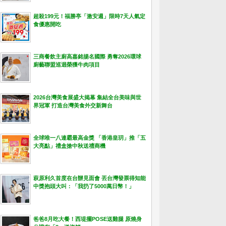
超殺199元！福勝亭「激安週」限時7天人氣定
食優惠開吃
三商餐飲主廚高嘉銘揚名國際 勇奪2026環球
廚藝聯盟巡迴榮獲牛肉項目
2026台灣美食展盛大揭幕 集結全台美味與世
界冠軍 打造台灣美食外交新舞台
全球唯一八連霸最高金獎 「香港皇玥」推「五
大亮點」禮盒搶中秋送禮商機
萩原利久首度在台辦見面會 丟台灣發票得知能
中獎抱頭大叫：「我扔了5000萬日幣！」
爸爸8月吃大餐！西堤擺POSE送雞腿 原燒身