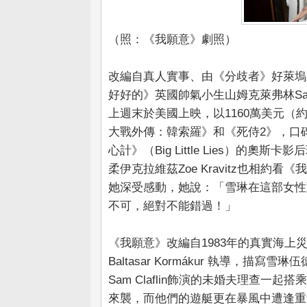
（照：《我願意》劇照）
改編自真人實事、由《分歧者》好萊塢新生代
好好的》英國帥氣小生山姆克萊弗林Sam C
上週末於美國上映，以1160萬美元（
大戰外傳：韓索羅》和《死侍2》，口
心計》（Big Little Lies）的奧斯卡影后
柔伊克拉維茲Zoe Kravitz也相約
她深受感動，她說：「雪琳在這部女性
不可，絕對不能錯過！」
《我願意》改編自1983年的真實海上災
Baltasar Kormákur 執導，描寫
Sam Claflin飾演的未婚夫理查
來襲，而他們的遊艇更在暴風中遭逢重