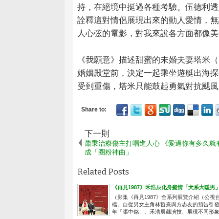
持，在絕境中挺過各種考驗。伍德利透
詮釋這對情侶展現出來的動人愛情，無
人心弦的電影，對我來說各方面都像美
《我願意》描述甜蜜的未婚夫妻塔米（
婚姻殿堂前，決定一起乘坐遊艇出海探
受到重傷，塔米只能鼓起勇氣對抗颶風
下一則
蕭秉治療傷主打唱進人心 《愛過你有多久就
成「圈粉神曲」
Related Posts
《再見1987》禾浩辰化身癡情「犬系大暖男
（影集《再見1987》全系列展覽介紹（公視台語
檔。自從男女主角林哲熹與方志友的預告引
年「張中銘」。禾浩辰飆演技、展現不同形象，