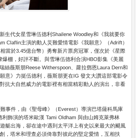
女星雪琳伍德利Shailene Woodley和《我就要你
laflin主演的動人災難愛情電影《我願意》（Adrift）
約相當於3.45億台幣）勇奪新片票房冠軍，僅次於《星際
碑爆棚，好評不斷。與雪琳伍德利合演HBO影集《美麗
瑞絲薇斯朋Reese Witherspoon、蘿拉鄧恩Laura Dern和
看《我願意》力挺伍德利，薇斯朋更在IG 發文大讚這部電影令
對抗大自然威力的電影裡有相當精彩動人的演出，非看
難事件，由《聖母峰》（Everest）導演巴塔薩科馬庫
雪琳伍德利飾演的塔米歐漢 Tami Oldham 與由山姆克萊弗林
一起搭乘遊艇出海，卻在途中遇到太平洋上有史以來最大的颶風
創，塔米和理查必須倚靠對彼此的堅定愛情，互相扶