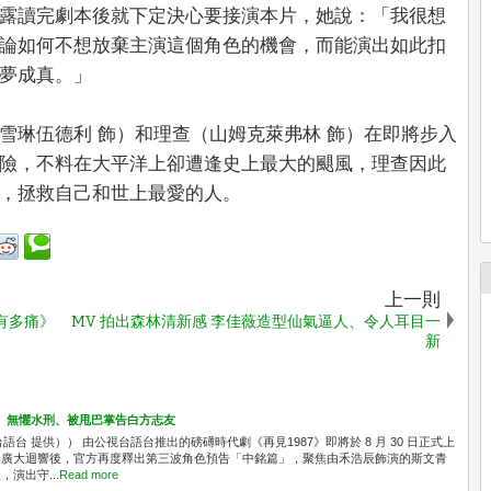
露讀完劇本後就下定決心要接演本片，她說：「我很想
論如何不想放棄主演這個角色的機會，而能演出如此扣
夢成真。」
雪琳伍德利 飾）和理查（山姆克萊弗林 飾）在即將步入
險，不料在大平洋上卻遭逢史上最大的颶風，理查因此
，拯救自己和世上最愛的人。
上一則
有多痛》
MV 拍出森林清新感 李佳薇造型仙氣逼人、令人耳目一
新
」 無懼水刑、被甩巴掌告白方志友
台 提供）） 由公視台語台推出的磅礡時代劇《再見1987》即將於 8 月 30 日正式上
發廣大迴響後，官方再度釋出第三波角色預告「中銘篇」，聚焦由禾浩辰飾演的斯文青
演出守...
Read more