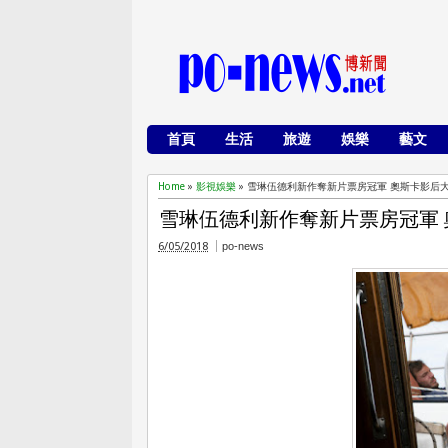
首頁
生活
旅遊
娛樂
藝文
Home
»
影視娛樂
»
雪琳伍德利新作奪新片票房冠軍 奧斯卡影后
雪琳伍德利新作奪新片票房冠軍
6/05/2018
po-news