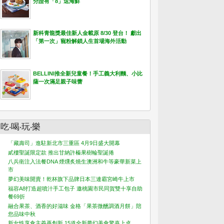
分證有「8」送海鮮
新科青龍獎最佳新人金載原 8/30 登台！ 獻出
「第一次」寵粉解鎖人生首場海外活動
BELLINI推全新兒童餐！手工義大利麵、小比
薩一次滿足親子味蕾
吃‧喝‧玩‧樂
「藏壽司」進駐新北市三重區 4月9日盛大開幕
貳樓聖誕限定款 推出甘納許榛果樹輪聖誕捲
八兵衛注入法餐DNA 煙燻炙燒生澳洲和牛等豪華新菜上
市
夢幻美味開賣！乾杯旗下品牌日本三連霸宮崎牛上市
福容A8打造超噴汁手工包子 邀桃園市民同賀雙十享自助
餐69折
融合果茶、酒香的好滋味 金格「果茶微醺調酒月餅」陪
您品味中秋
新女性享食主義再創新 15道全新夢幻美食驚喜上桌