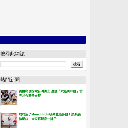
搜尋此網誌
熱門新聞
從鹽出發探索台灣風土 臺鹽「六色風味鹽」首
亮相台灣美食展
峮峮認了Monchhichi收藏花很多錢！談新戀
情鬆口：大家再觀察一陣子