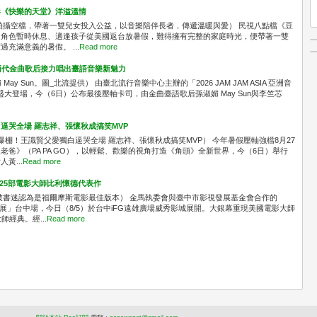
奏《快樂的天堂》洋溢溫情
拍攝空檔，帶著一雙兒女投入公益，以音樂陪伴長者，傳遞溫暖與愛） 民視八點檔《豆
中角色暫時休息、適逢孩子從美國返台放暑假，難得擁有完整的家庭時光，便帶著一雙
充滿意義的暑假。 ...
Read more
A！兩代金曲歌后接力唱出臺語音樂新魅力
媚 May Sun。圖_北流提供） 由臺北流行音樂中心主辦的「2026 JAM JAM ASIA 亞洲音
區盛大登場，今（6日）公布最後壓軸卡司，由金曲臺語歌后孫淑媚 May Sun與李竺芯
逼哭全場 羅志祥、張懷秋成搞笑MVP
爆棚！王識賢父愛獨白逼哭全場 羅志祥、張懷秋成搞笑MVP） 今年暑假壓軸強檔8月27
爸》（PA PA GO），以輕鬆、歡樂的視角打造《角頭》全新世界，今（6日）舉行
黃...
Read more
共映25部電影大師比利懷德代表作
被書迷認為是福爾摩斯電影最佳版本） 金馬執委會與臺中市影視發展基金會合作的
念展」台中場，今日（8/5）於台中iFG遠雄廣場威秀影城展開。大銀幕重現美國電影大師
經典。經...
Read more