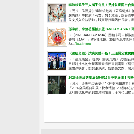
李沛綾親子三人攜手公益！兄妹首度同台合
（照片：民視提供/李沛綾趁著《豆腐媽媽》
腐媽媽》中飾演「莉君」的李沛綾，趁著劇
兒女投入公益活動，以實際行動陪伴長者，度過
孫淑媚、李竺芯壓軸加盟JAM JAM ASI
（【2026 JAM JAM ASIA】壓軸卡司－孫淑
樂節（JJA）」將於8月29、30日在北流園
Sir...
Read more
《網紅老爸》試映笑聲不斷！王識賢父愛獨白
（「曼尼娛樂」 提供/《網紅老爸》試映好評
日即將推出的全新黑幫親情輕喜劇電影《網紅老
媒體試映會，監製張威縯、監製張文旗、製片人
2026金馬經典影展8/5-8/16台中場展開！
（照片：金馬執委會提供/《神探福爾摩斯》
「2026金馬經典影展：比利懷德120週年紀
比利懷德執導的25部精彩電影，全方位回顧大師