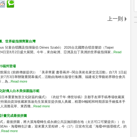
上一則
唱團、世界級指揮齊聚台灣
 兒童合唱團及指揮薩伯 Dénes Szabó） 2026台北國際合唱音樂節（Taipei
l, TICF）將於7月24日至8月2日盛大展開。今年，來自歐洲、亞洲及拉丁美洲的世界級指揮家...
Read
/3福州登場
出 (前鋒傳媒提供)） 「美承華夏 書香兩岸--閩台美術名家交流活動」自7月 1日起
並於7月3日舉辦隆重開幕儀式，活動由海峽出版發行集團、福建省文學藝術界聯合會共
為...
Read more
文化財傳人白木美保親臨示範
與日本重要無形文化財簽約儀式） 《衣紋千年·傳世珍稿》京都手友禪手稿專場收藏展
次特展由資深收藏家孫迪先生策展並提供個人典藏，精選64幅昭和時期原裝手繪孤本手
清雅花草、東西幾...
Read more
生計畫完成最後拼圖
環模式」最後拼圖，將大溪海廢轉生成永續公共設施回饋在地（太古可口可樂提供）） 台
 unSEAn・海廢轉生計畫」迎來重大里程碑，今（17）日宣布完成「海廢4R循環模式」的
.
Read more