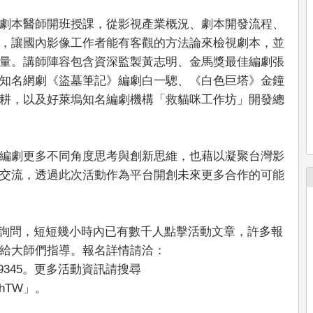
劇本醫師開班授課，從影視產業概況、劇本開發流程、
，讓國內影像工作者能有客觀的方法論來檢視劇本，並
量。講師陣容包含資深監製黃志明、金馬獎最佳編劇張
知名網劇《盜墓筆記》編劇白一驄、《白色巨塔》金鐘
耕，以及好萊塢知名編劇機構「救貓咪工作坊」開發總
編劇更多不同角度思考與創新思維，也藉以凝聚台灣影
交流，透過此次活動作為平台開創未來更多合作的可能
許多詢問，短短幾小時內已有數千人點擊活動文章，許多報
給大師們指導。報名詳情請洽：
ts/f2b89345。更多活動資訊請搜尋
mythTW」。