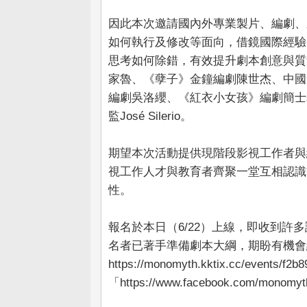
因此本次邀請國內外專業製片、編劇、
如何執行及修改等面向，借鏡國際經驗
思考如何除錯，有效提升劇本創意與質
家魯、《孽子》金鐘編劇陳世杰、中國
編劇吳洛纓、《紅衣小女孩》編劇簡士
監José Silerio。
期望本次活動提供現階段影視工作者與
視工作人才與教育者齊聚一堂互相認識
性。
報名於本日（6/22）上線，即收到
名者已著手準備劇本大綱，期盼有機會
https://monomyth.kktix.cc/even
「https://www.facebook.com/mono