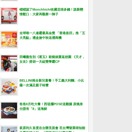
峮峮認了Monchhichi收藏花很多錢！談新戀
情鬆口：大家再觀察一陣子
全球唯一八連霸最高金獎 「香港皇玥」推「五
大亮點」禮盒搶中秋送禮商機
田曦薇告別《逐玉》殺豬娘重返校園 《天才，
女友》搭胡一天組雙學霸CP
BELLINI推全新兒童餐！手工義大利麵、小比
薩一次滿足親子味蕾
爸爸8月吃大餐！西堤擺POSE送雞腿 原燒身
分證有「8」送海鮮
萩原利久首度在台辦見面會 丟台灣發票得知能