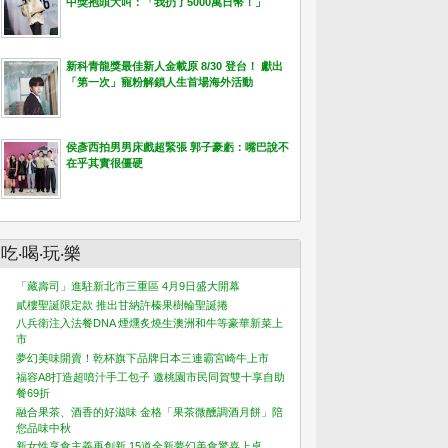
中獎抱頭大叫：「我扔了5000萬日幣！」
新科青龍獎最佳新人金載原 8/30 登台！ 獻出
「第一次」寵粉解鎖人生首場海外活動
侯彥西拍男男床戲超緊張 郭子豪虧：嘴巴說不
在乎其實很僵硬
吃‧喝‧玩‧樂
「藏壽司」進駐新北市三重區 4月9日盛大開幕
貳樓聖誕限定款 推出甘納許榛果樹輪聖誕捲
八兵衛注入法餐DNA 煙燻炙燒生澳洲和牛等豪華新菜上
市
夢幻美味開賣！乾杯旗下品牌日本三連霸宮崎牛上市
福容A8打造超噴汁手工包子 邀桃園市民同賀雙十享自助
餐69折
融合果茶、酒香的好滋味 金格「果茶微醺調酒月餅」陪
您品味中秋
新女性享食主義再創新 15道全新夢幻美食驚喜上桌