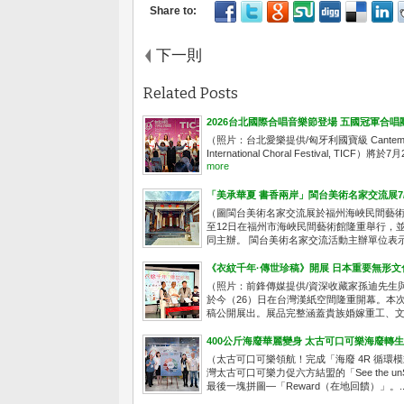
下一則
Related Posts
2026台北國際合唱音樂節登場 五國冠軍合
（照片：台北愛樂提供/匈牙利國寶級 Cantemus
International Choral Festiva
more
「美承華夏 書香兩岸」閩台美術名家交流展7
（圖閩台美術名家交流展於福州海峽民間藝術館展
至12日在福州市海峽民間藝術館隆重舉行，
同主辦。 閩台美術名家交流活動主辦單位表示，
《衣紋千年·傳世珍稿》開展 日本重要無形
（照片：前鋒傳媒提供/資深收藏家孫迪先生
於今（26）日在台灣漢紙空間隆重開幕。本
稿公開展出。展品完整涵蓋貴族婚嫁重工、文人
400公斤海廢華麗變身 太古可口可樂海廢轉
（太古可口可樂領航！完成「海廢 4R 循
灣太古可口可樂力促六方結盟的「See the
最後一塊拼圖—「Reward（在地回饋）」。..