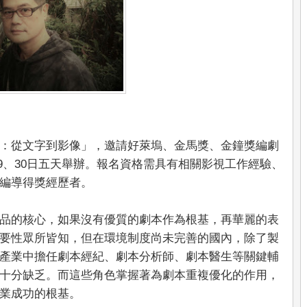
：從文字到影像」，邀請好萊塢、金馬獎、金鐘獎編劇
月29、30日五天舉辦。報名資格需具有相關影視工作經驗、
編導得獎經歷者。
品的核心，如果沒有優質的劇本作為根基，再華麗的表
要性眾所皆知，但在環境制度尚未完善的國內，除了製
產業中擔任劇本經紀、劇本分析師、劇本醫生等關鍵輔
十分缺乏。而這些角色掌握著為劇本重複優化的作用，
業成功的根基。