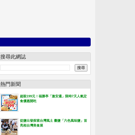
搜尋此網誌
熱門新聞
超殺199元！福勝亭「激安週」限時7天人氣定
食優惠開吃
從鹽出發探索台灣風土 臺鹽「六色風味鹽」首
亮相台灣美食展