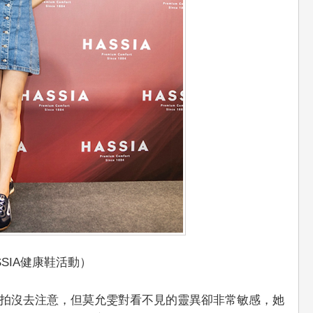
SSIA健康鞋活動）
拍沒去注意，但莫允雯對看不見的靈異卻非常敏感，她