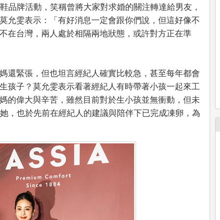
康鞋品牌活動，笑稱曾將大家對求婚的關注轉達給男友，
莫允雯表示：「有好消息一定會跟你們說，但這好像不
不在台灣，兩人處於相隔兩地狀態，或許對方正在準
媽還緊張，但也坦言經紀人確實比較急，甚至每年都會
生孩子？莫允雯表示看著經紀人有時帶著小孩一起來工
媽的偉大與辛苦，雖然目前對於生小孩並無衝動，但未
的她，也於先前在經紀人的建議與陪伴下已完成凍卵，為