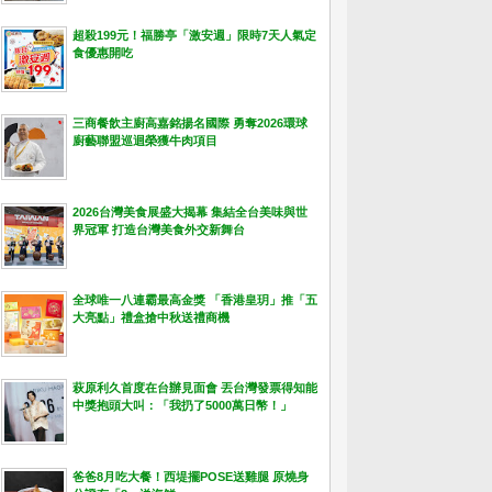
超殺199元！福勝亭「激安週」限時7天人氣定
食優惠開吃
三商餐飲主廚高嘉銘揚名國際 勇奪2026環球
廚藝聯盟巡迴榮獲牛肉項目
2026台灣美食展盛大揭幕 集結全台美味與世
界冠軍 打造台灣美食外交新舞台
全球唯一八連霸最高金獎 「香港皇玥」推「五
大亮點」禮盒搶中秋送禮商機
萩原利久首度在台辦見面會 丟台灣發票得知能
中獎抱頭大叫：「我扔了5000萬日幣！」
爸爸8月吃大餐！西堤擺POSE送雞腿 原燒身