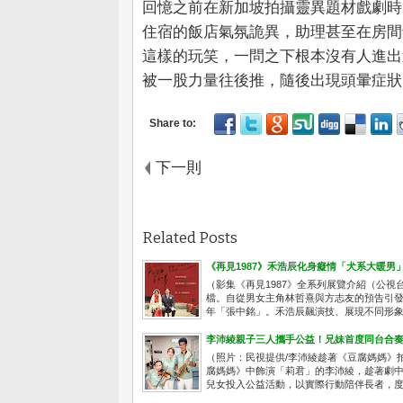
回憶之前在新加坡拍攝靈異題材戲劇時
住宿的飯店氣氛詭異，助理甚至在房間
這樣的玩笑，一問之下根本沒有人進出
被一股力量往後推，隨後出現頭暈症狀
下一則
Related Posts
《再見1987》禾浩辰化身癡情「犬系大暖男
（影集《再見1987》全系列展覽介紹（公視台語
檔。自從男女主角林哲熹與方志友的預告引
年「張中銘」。禾浩辰飆演技、展現不同形象，
李沛綾親子三人攜手公益！兄妹首度同台合
（照片：民視提供/李沛綾趁著《豆腐媽媽》
腐媽媽》中飾演「莉君」的李沛綾，趁著劇
兒女投入公益活動，以實際行動陪伴長者，度過