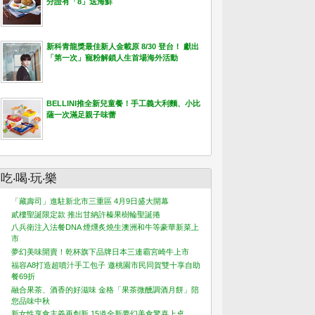
分證有「8」送海鮮
新科青龍獎最佳新人金載原 8/30 登台！ 獻出
「第一次」寵粉解鎖人生首場海外活動
BELLINI推全新兒童餐！手工義大利麵、小比
薩一次滿足親子味蕾
吃‧喝‧玩‧樂
「藏壽司」進駐新北市三重區 4月9日盛大開幕
貳樓聖誕限定款 推出甘納許榛果樹輪聖誕捲
八兵衛注入法餐DNA 煙燻炙燒生澳洲和牛等豪華新菜上
市
夢幻美味開賣！乾杯旗下品牌日本三連霸宮崎牛上市
福容A8打造超噴汁手工包子 邀桃園市民同賀雙十享自助
餐69折
融合果茶、酒香的好滋味 金格「果茶微醺調酒月餅」陪
您品味中秋
新女性享食主義再創新 15道全新夢幻美食驚喜上桌