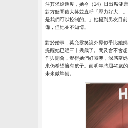
注其求婚進度，她今（14）日出席健
對方聽聞後大笑並直呼「壓力好大」。
是我們可以控制的。」她提到男友目前
備，但她並不知情。
對於婚事，莫允雯笑說外界似乎比她媽
提醒她已經三十幾歲了。問及會不會想
作與開會，覺得她們好累噢，深感當媽
來仍希望擁有孩子。而明年將屆40歲
未來做準備。