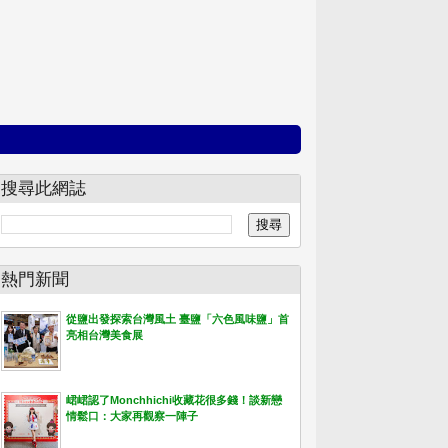
搜尋此網誌
熱門新聞
從鹽出發探索台灣風土 臺鹽「六色風味鹽」首
亮相台灣美食展
峮峮認了Monchhichi收藏花很多錢！談新戀
情鬆口：大家再觀察一陣子