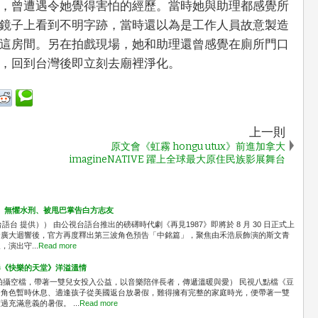
，曾遭遇令她覺得害怕的經歷。當時她與助理都感覺所
鏡子上看到不明字跡，當時還以為是工作人員故意製造
這房間。另在拍戲現場，她和助理還曾感覺在廁所門口
，回到台灣後即立刻去廟裡淨化。
上一則
原文會《虹霧 hongu utux》前進加拿大
imagineNATIVE 躍上全球最大原住民族影展舞台
」 無懼水刑、被甩巴掌告白方志友
台 提供）） 由公視台語台推出的磅礡時代劇《再見1987》即將於 8 月 30 日正式上
發廣大迴響後，官方再度釋出第三波角色預告「中銘篇」，聚焦由禾浩辰飾演的斯文青
演出守...
Read more
奏《快樂的天堂》洋溢溫情
拍攝空檔，帶著一雙兒女投入公益，以音樂陪伴長者，傳遞溫暖與愛） 民視八點檔《豆
中角色暫時休息、適逢孩子從美國返台放暑假，難得擁有完整的家庭時光，便帶著一雙
充滿意義的暑假。 ...
Read more