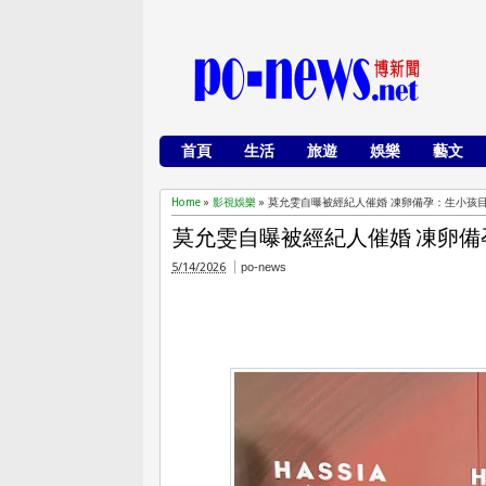
首頁
生活
旅遊
娛樂
藝文
Home
»
影視娛樂
»
莫允雯自曝被經紀人催婚 凍卵備孕：生小孩
莫允雯自曝被經紀人催婚 凍卵
5/14/2026
po-news