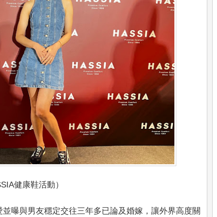
SSIA健康鞋活動）
愛並曝與男友穩定交往三年多已論及婚嫁，讓外界高度關