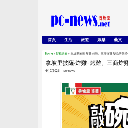
首頁
生活
旅遊
娛樂
藝文
Home
»
影視娛樂
»
拿坡里披薩‧炸雞-烤雞、三商炸雞 雙品牌限
拿坡里披薩‧炸雞-烤雞、三商炸
4/17/2026
po-news