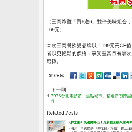
（三商炸雞「買6送6」雙倍美味組合，
169元）
本次三商餐飲雙品牌以「199元高C
者以更輕鬆的價格，享受豐富且有層次
選擇。
下一則
2026台北電影節「焦點城市」精選伊朗德
作
Related Posts
《神之鄉》民視將播出！黃新皓苦練八家將 
（照片：民視提供/《神之鄉》海報） 由王