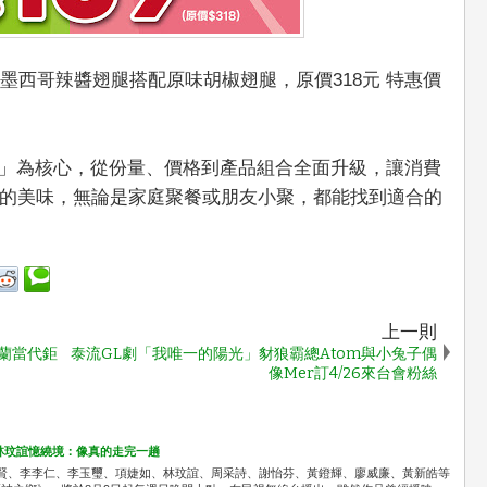
墨西哥辣醬翅腿搭配原味胡椒翅腿，原價318元 特惠價
P值」為核心，從份量、價格到產品組合全面升級，讓消費
的美味，無論是家庭聚餐或朋友小聚，都能找到適合的
上一則
黑蘭當代鉅
泰流GL劇「我唯一的陽光」豺狼霸總Atom與小兔子偶
像Mer訂4/26來台會粉絲
林玟誼憶繞境：像真的走完一趟
識賢、李李仁、李玉璽、項婕如、林玟誼、周采詩、謝怡芬、黃鐙輝、廖威廉、黃新皓等