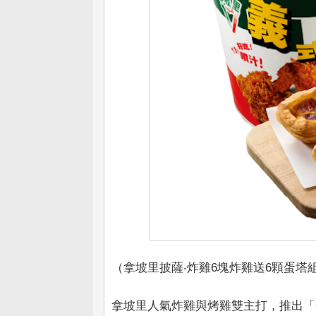
（拿坡里披薩‧炸雞6塊炸雞送6顆蛋塔組
拿坡里人氣炸雞與烤雞雙主打，推出「6