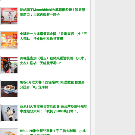
峮峮認了Monchhichi收藏花很多錢！談新戀
情鬆口：大家再觀察一陣子
全球唯一八連霸最高金獎 「香港皇玥」推「五
大亮點」禮盒搶中秋送禮商機
田曦薇告別《逐玉》殺豬娘重返校園 《天才，
女友》搭胡一天組雙學霸CP
爸爸8月吃大餐！西堤擺POSE送雞腿 原燒身
分證有「8」送海鮮
萩原利久首度在台辦見面會 丟台灣發票得知能
中獎抱頭大叫：「我扔了5000萬日幣！」
BELLINI推全新兒童餐！手工義大利麵、小比