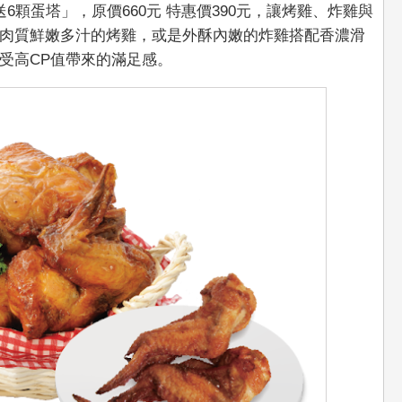
6顆蛋塔」，原價660元 特惠價390元，讓烤雞、炸雞與
肉質鮮嫩多汁的烤雞，或是外酥內嫩的炸雞搭配香濃滑
受高CP值帶來的滿足感。