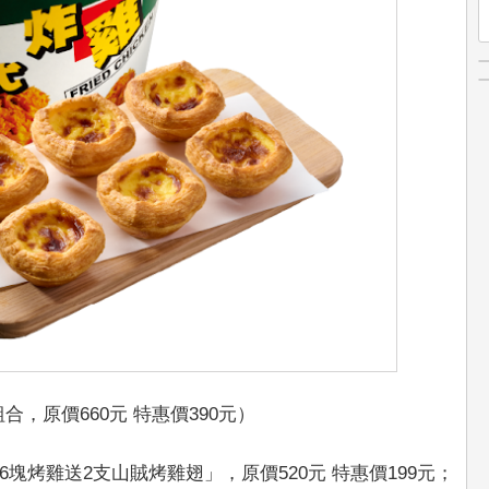
合，原價660元 特惠價390元）
塊烤雞送2支山賊烤雞翅」，原價520元 特惠價199元；