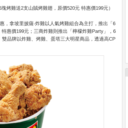
塊烤雞送2支山賊烤雞翅，原價520元 特惠價199元）
惠，拿坡里披薩‧炸雞以人氣烤雞組合為主打，推出「6
特惠價199元；三商炸雞則推出「檸檬炸雞Party」，6
9元。雙品牌以炸雞、烤雞、蛋塔三大明星商品，透過高CP