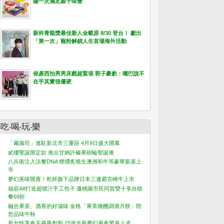
薩一次滿足親子味蕾
新科青龍獎最佳新人金載原 8/30 登台！ 獻出
「第一次」寵粉解鎖人生首場海外活動
侯彥西拍男男床戲超緊張 郭子豪虧：嘴巴說不
在乎其實很僵硬
吃‧喝‧玩‧樂
「藏壽司」進駐新北市三重區 4月9日盛大開幕
貳樓聖誕限定款 推出甘納許榛果樹輪聖誕捲
八兵衛注入法餐DNA 煙燻炙燒生澳洲和牛等豪華新菜上
市
夢幻美味開賣！乾杯旗下品牌日本三連霸宮崎牛上市
福容A8打造超噴汁手工包子 邀桃園市民同賀雙十享自助
餐69折
融合果茶、酒香的好滋味 金格「果茶微醺調酒月餅」陪
您品味中秋
新女性享食主義再創新 15道全新夢幻美食驚喜上桌