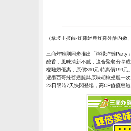
（拿坡里披薩‧炸雞經典炸雞外酥內嫩、肉
三商炸雞則同步推出「檸檬炸雞Part
酸香，風味清新不膩，適合聚餐分享或日
檬雞翅優惠，原價390元 特惠價19
選墨西哥辣醬翅腿與原味胡椒翅腿一次享有
23日限時7天快閃登場，高CP值優惠