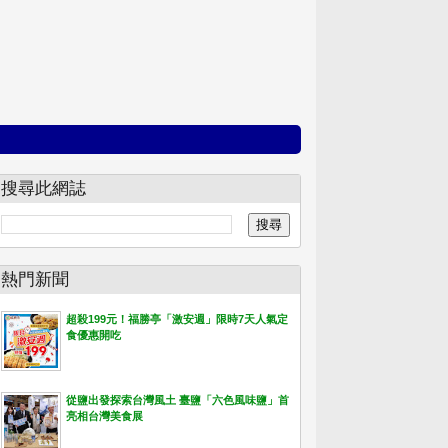
搜尋此網誌
熱門新聞
超殺199元！福勝亭「激安週」限時7天人氣定
食優惠開吃
從鹽出發探索台灣風土 臺鹽「六色風味鹽」首
亮相台灣美食展