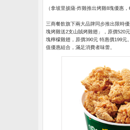
（拿坡里披薩‧炸雞推出烤雞8塊優惠，6
三商餐飲旗下兩大品牌同步推出限時優
塊烤雞送2支山賊烤雞翅」，原價520元 
塊檸檬雞翅，原價390元 特惠價19
值優惠組合，滿足消費者味蕾。