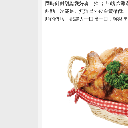
同時針對甜點愛好者，推出「6塊炸雞送
甜點一次滿足。無論是外皮金黃微酥、
順的蛋塔，都讓人一口接一口，輕鬆享