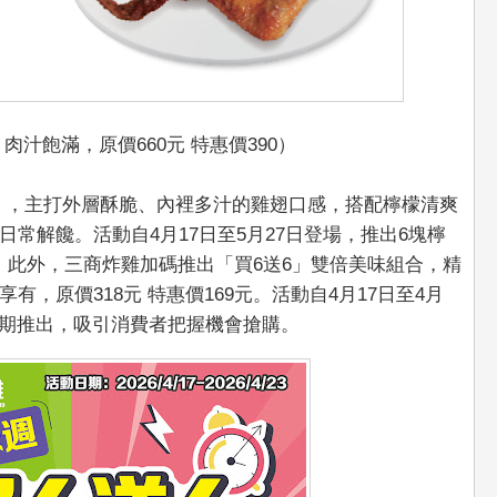
汁飽滿，原價660元 特惠價390）
y」，主打外層酥脆、內裡多汁的雞翅口感，搭配檸檬清爽
常解饞。活動自4月17日至5月27日登場，推出6塊檸
9元。此外，三商炸雞加碼推出「買6送6」雙倍美味組合，精
，原價318元 特惠價169元。活動自4月17日至4月
短期推出，吸引消費者把握機會搶購。