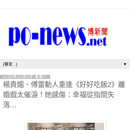
▼
2025年11月3日 星期一
楊貴媚、傅雷動人重逢《好好吃飯2》離
婚戲太催淚！她感傷：幸福從指間失
落…