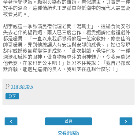
帶著情緒吃飯。顧姐與梁叔的離婚，看似結束，其實是一種
放手的溫柔，這種情緒也正是孤單與低潮中的現代人最需要
被看見的。」
胡宇威這一季飾演民宿代理老闆「湯瑪士」，透過食物安慰
失去老伴的楊貴媚，兩人已三度合作，楊貴媚誇他戲裡戲外
都是暖男：「一直以來我都覺得他是一位家教好、修養佳的
帥哥暖男，見到他總讓人有安定與安靜的感覺。」她也發現
胡宇威婚後氣質變得更成熟，「此次對戲，覺得他多了一種
深邃和感性的眼神，做食物時專注的廚神魅力，令我羨慕起
他老婆，在家也是公主吧！」她忍不住笑說：「我自己都默
默許願，能遇見這樣的良人，我到底在亂想什麼啦！」
於
11/03/2025
分享
‹
›
首頁
查看網路版