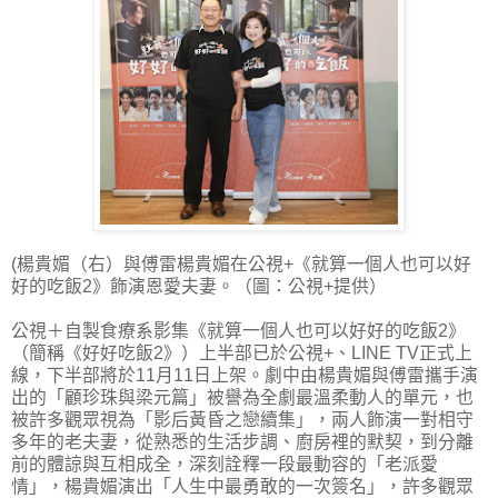
(楊貴媚（右）與傅雷楊貴媚在公視+《就算一個人也可以好
好的吃飯2》飾演恩愛夫妻。（圖：公視+提供）
公視＋自製食療系影集《就算一個人也可以好好的吃飯2》
（簡稱《好好吃飯2》）上半部已於公視+、LINE TV正式上
線，下半部將於11月11日上架。劇中由楊貴媚與傅雷攜手演
出的「顧珍珠與梁元篇」被譽為全劇最溫柔動人的單元，也
被許多觀眾視為「影后黃昏之戀續集」，兩人飾演一對相守
多年的老夫妻，從熟悉的生活步調、廚房裡的默契，到分離
前的體諒與互相成全，深刻詮釋一段最動容的「老派愛
情」，楊貴媚演出「人生中最勇敢的一次簽名」，許多觀眾