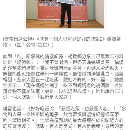
(傅雷出席公視+《就算一個人也可以好好的吃飯2》媒體茶
敘。（圖：公視+提供）)
談到「吃」所承載的情感記憶，楊貴媚分享自己最難忘的料
理是「燒酒雞」：「我不會喝酒，但冬天媽媽總會煮一鍋燒
酒雞幫我們進補。薑片炒雞肉炒到金黃，再倒入全酒點火，
鍋裡熊熊火焰像在舉行一場儀式。最後燉到湯變乳白、酒氣
轉甜，全家人圍在一起吃飯，臉紅咚咚的，好幸福。」她感
性表示：「現在媽媽生病了，吃不到媽媽煮的燒酒雞，才知
道食物不僅是味道，更是一段記憶與心情。」她也說自己很
少一個人吃飯，「我們是大家庭！」
傅雷也說，《好好吃飯2》「最懂吃飯，也最懂人心」：「食
物和人是一條切不斷的鏈子，飲食習慣與感情記憶根深蒂
固、環環相扣。」他認為這部劇的最大療癒在於它貼近人心
的真實情感：「吃飯，有人是享受，有人是義務，最糟的是