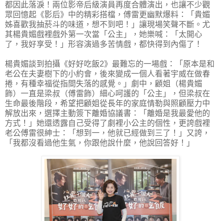
都因此落淚！兩位影帝后級演員再度合體演出，也讓不少觀
眾回憶起《影后》中的精彩搭檔，傅雷更幽默爆料：「貴媚
姊喜歡我抽菸斗的味道，想不到吧！」讓現場笑聲不斷。尤
其楊貴媚戲裡戲外第一次當「公主」，她樂喊：「太開心
了，我好享受！」形容演過多苦情戲，都快得到內傷了！
楊貴媚談到拍攝《好好吃飯2》最難忘的一場戲：「原本是和
老公在夫妻樹下的小約會，後來變成一個人看著宇威在做春
捲，有種幸福從指間失落的感覺。」劇中，顧姐（楊貴媚
飾）一直是梁叔（傅雷飾）細心呵護的「公主」，但梁叔在
生命最後階段，希望把顧姐從長年的家庭情勒與照顧壓力中
解放出來，選擇主動簽下離婚協議書：「離婚是我最愛他的
方式！」她還透露自己受得了劇裡小公主的個性，更誇戲裡
老公傅雷很紳士：「想到一，他就已經做到三了！」又誇，
「我都沒看過他生氣，你跟他說什麼，他說回答好！」