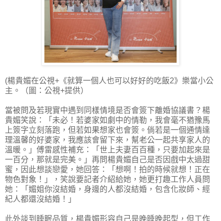
(楊貴媚在公視+《就算一個人也可以好好的吃飯2》樂當小公
主。（圖：公視+提供）
當被問及若現實中遇到同樣情境是否會簽下離婚協議書？楊
貴媚笑說：「未必！若婆家如劇中的情勒，我會毫不猶豫馬
上簽字立刻落跑，但若如果想家也會簽。倘若是一個通情達
理溫馨的好婆家，我應該會留下來，幫老公一起共享家人的
溫暖。」傅雷感性補充：「世上夫妻百百種，只要加起來是
一百分，那就是完美。」再問楊貴媚自己是否因戲中太過甜
蜜，因此想談戀愛，她回答：「想啊！拍的時候就想！正在
物色對象！」，笑說要記者介紹給她，她更打趣工作人員問
她：「媚姐你沒結婚，身邊的人都沒結婚，包含化妝師、經
紀人都還沒結婚！」
此外談到睡眠品質，楊貴媚形容自己是晚睡晚起型，但工作