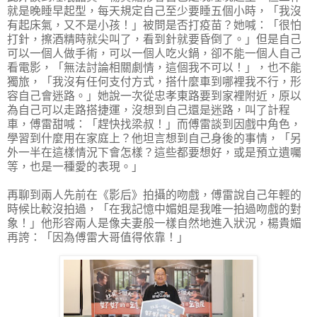
就是晚睡早起型，每天規定自己至少要睡五個小時，「我沒
有起床氣，又不是小孩！」被問是否打疫苗？她喊：「很怕
打針，擦酒精時就尖叫了，看到針就要昏倒了。」但是自己
可以一個人做手術，可以一個人吃火鍋，卻不能一個人自己
看電影，「無法討論相關劇情，這個我不可以！」，也不能
獨旅，「我沒有任何支付方式，搭什麼車到哪裡我不行，形
容自己會迷路。」她說一次從忠孝東路要到家裡附近，原以
為自己可以走路搭捷運，沒想到自己還是迷路，叫了計程
車，傅雷甜喊：「趕快找梁叔！」而傅雷談到因戲中角色，
學習到什麼用在家庭上？他坦言想到自己身後的事情，「另
外一半在這樣情況下會怎樣？這些都要想好，或是預立遺囑
等，也是一種愛的表現。」
再聊到兩人先前在《影后》拍攝的吻戲，傅雷說自己年輕的
時候比較沒拍過，「在我記憶中媚姐是我唯一拍過吻戲的對
象！」他形容兩人是像夫妻般一樣自然地進入狀況，楊貴媚
再誇：「因為傅雷大哥值得依靠！」