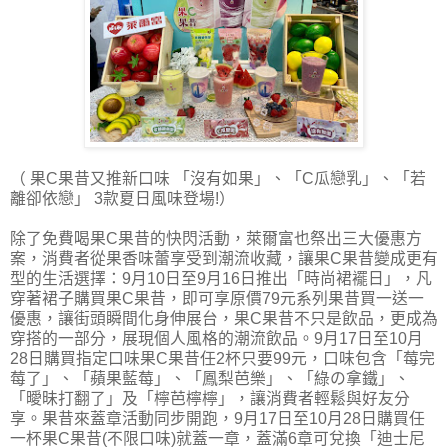
（ 果C果昔又推新口味 「沒有如果」、「C瓜戀乳」、「若
離卻依戀」 3款夏日風味登場!）
除了免費喝果C果昔的快閃活動，萊爾富也祭出三大優惠方
案，消費者從果香味蕾享受到潮流收藏，讓果C果昔變成更有
型的生活選擇：9月10日至9月16日推出「時尚裙襬日」，凡
穿著裙子購買果C果昔，即可享原價79元系列果昔買一送一
優惠，讓街頭瞬間化身伸展台，果C果昔不只是飲品，更成為
穿搭的一部分，展現個人風格的潮流飲品。9月17日至10月
28日購買指定口味果C果昔任2杯只要99元，口味包含「莓完
莓了」、「蘋果藍莓」、「鳳梨芭樂」、「綠の拿鐵」、
「曖昧打翻了」及「檸芭檸檸」，讓消費者輕鬆與好友分
享。果昔來蓋章活動同步開跑，9月17日至10月28日購買任
一杯果C果昔(不限口味)就蓋一章，蓋滿6章可兌換「迪士尼