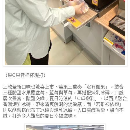
（果C果昔杯杯現打）
三款全新口味也驚喜上市，莓果三重奏「沒有如果」，結合
三種酸甜水果覆盆莓、藍莓與草莓，再搭配煉乳冰磚，口感
層次豐富、酸甜交織；夏日沁涼的「C瓜戀乳」，以西瓜融合
香濃煉乳冰磚，帶來清爽解渴的消暑感；而「若離卻依戀」
則以酪梨搭配布丁冰磚與煉乳冰磚，入口濃醇香滑，甜而不
膩，打造令人難忘的夏日幸福滋味。