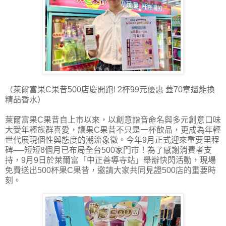
（萊爾富果C果昔500店慶開跑! 2杯99元優惠 蓋70章還能換
精品香水）
萊爾富果C果昔自上市以來，以創意諧音命名與多元創意口味
大受年輕族群喜愛，讓果C果昔不只是一杯飲品，更成為年輕
世代展現個性與態度的潮流象徵。今年9月正式迎來重要里程
碑──短短8個月已布局全台500家門市！為了感謝消費者支
持，9月9日於萊爾富「中正善導寺站」舉辦快閃活動，現場
免費送出500杯果C果昔，邀請大家共同見證500店的重要時
刻。