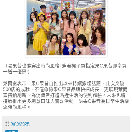
（喝果昔也能穿出時尚風格! 穿著裙子買指定果C果昔即享買
一送一優惠!）
萊爾富表示，果C果昔自推出以來持續掀起話題，此次突破
500店的成就，不僅象徵果C果昔品牌快速成長，更展現萊爾
富持續創新、為消費者打造貼近生活的便利體驗。未來也將
持續推出更多創意口味與驚喜活動，讓果C果昔為日常生活增
添時尚風格。
於
9/09/2025