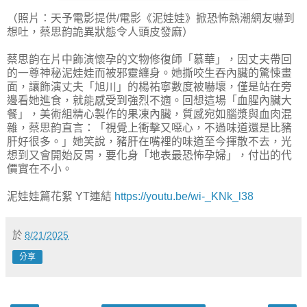
（照片：天予電影提供/電影《泥娃娃》掀恐怖熱潮網友嚇到
想吐，蔡思韵詭異狀態令人頭皮發麻）
蔡思韵在片中飾演懷孕的文物修復師「慕華」，因丈夫帶回
的一尊神秘泥娃娃而被邪靈纏身。她撕咬生吞內臟的驚悚畫
面，讓飾演丈夫「旭川」的楊祐寧數度被嚇壞，僅是站在旁
邊看她進食，就能感受到強烈不適。回想這場「血腥內臟大
餐」，美術組精心製作的果凍內臟，質感宛如腦漿與血肉混
雜，蔡思韵直言：「視覺上衝擊又噁心，不過味道還是比豬
肝好很多。」她笑說，豬肝在嘴裡的味道至今揮散不去，光
想到又會開始反胃，要化身「地表最恐怖孕婦」，付出的代
價實在不小。
泥娃娃篇花絮 YT連結
https://youtu.be/wi-_KNk_l38
於
8/21/2025
分享