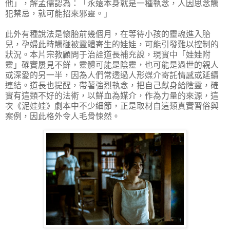
他」，解孟儒認為：「永遠本身就是一種執念，人因思念觸
犯禁忌，就可能招來邪靈。」
此外有種說法是懷胎前幾個月，在等待小孩的靈魂進入胎
兒，孕婦此時觸碰被靈體寄生的娃娃，可能引發難以控制的
狀況。本片宗教顧問于治詮道長補充說，現實中「娃娃附
靈」確實屢見不鮮，靈體可能是陰靈，也可能是過世的親人
或深愛的另一半，因為人們常透過人形媒介寄託情感或延續
連結。道長也提醒，帶著強烈執念，把自己獻身給陰靈，確
實有這類不好的法術，以鮮血為媒介，作為力量的來源，這
次《泥娃娃》劇本中不少細節，正是取材自這類真實習俗與
案例，因此格外令人毛骨悚然。