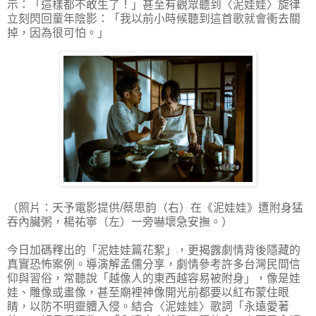
示：「這樣都不敢生了！」甚至有觀眾聽到〈泥娃娃〉旋律
立刻閃回童年陰影：「我以前小時候聽到這首歌就會衝去關
掉，因為很可怕。」
（照片：天予電影提供/蔡思韵（右）在《泥娃娃》遭附身猛
吞內臟粥，楊祐寧（左）一旁嚇壞急安撫。）
今日加碼釋出的「泥娃娃篇花絮」，更揭露劇情背後隱藏的
真實恐怖案例。導演解孟儒分享，劇情參考許多台灣民間信
仰與習俗，常聽說「越像人的東西越容易被附身」，像是娃
娃、雕像或畫像，甚至廟裡神像開光前都要以紅布蒙住眼
睛，以防不明靈體入侵。結合〈泥娃娃〉歌詞「永遠愛著