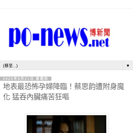
▼
2025年8月21日 星期四
地表最恐怖孕婦降臨！蔡思韵遭附身魔
化 猛吞內臟痛苦狂嘔