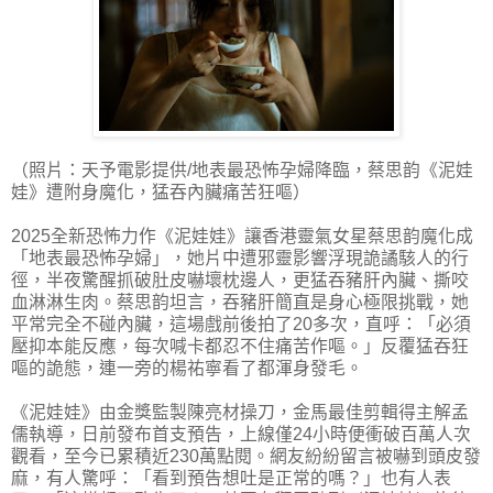
（照片：天予電影提供/地表最恐怖孕婦降臨，蔡思韵《泥娃
娃》遭附身魔化，猛吞內臟痛苦狂嘔）
2025全新恐怖力作《泥娃娃》讓香港靈氣女星蔡思韵魔化成
「地表最恐怖孕婦」，她片中遭邪靈影響浮現詭譎駭人的行
徑，半夜驚醒抓破肚皮嚇壞枕邊人，更猛吞豬肝內臟、撕咬
血淋淋生肉。蔡思韵坦言，吞豬肝簡直是身心極限挑戰，她
平常完全不碰內臟，這場戲前後拍了20多次，直呼：「必須
壓抑本能反應，每次喊卡都忍不住痛苦作嘔。」反覆猛吞狂
嘔的詭態，連一旁的楊祐寧看了都渾身發毛。
《泥娃娃》由金獎監製陳亮材操刀，金馬最佳剪輯得主解孟
儒執導，日前發布首支預告，上線僅24小時便衝破百萬人次
觀看，至今已累積近230萬點閱。網友紛紛留言被嚇到頭皮發
麻，有人驚呼：「看到預告想吐是正常的嗎？」也有人表