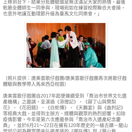
上移到台下，結果分批體驗還是無法滿足大家的熱情，最後
乾脆全體師生一同參與，現場宛如在練習校際聯合大會操，
也意外地讓互動環節升級為臺馬文化同樂會。」
（照片提供：唐美雲歌仔戲團/唐美雲歌仔戲團再次將歌仔戲
體驗與教學帶入馬來西亞校園）
唐美雲歌仔戲團自2017年起便連續受到「喬治市世界文化遺
產機構」之邀請，呈演過《添燈記》、《薛丁山與樊梨
花》、《花田錯》、《白蛇傳》、《天鵝宴》與《曲判記》
等經典大戲，並得到主辦方、媒體與觀眾的熱烈迴響。扣除
疫情影響，今年是第六次應邀參與「喬治市入遺產紀念慶
典」，並於6月21～22日在擁有120年歷史的一級古蹟－龍山
堂邱公祠為觀眾帶來弘揚孝道的《哪吒傳》與《華山救