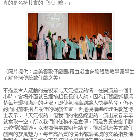
真的是名符其實的『烤』驗。」
（照片提供：唐美雲歌仔戲團/藉由戲曲身段體驗教學讓學生
了解台灣傳統歌仔戲之美）
不過最令人感動的是觀眾比天氣還要熱情，在開演前一個半
小時，會場外面就已經排起長長的人龍，因為新舊戲迷都清
楚每年爆棚滿座的盛況，即使氣溫高到讓人快要蒸發，仍不
約而同前來搶占最佳的觀戲位置。世遺機構總經理洪敏芝博
士表示：「天氣很熱，但我們的電話線更熱，演出票卷早早
就索取一空，所以我們的任務不是宣傳，而是負責安慰手腳
比較慢的戲迷可以現場候票或明年請早。很感謝唐美雲歌仔
戲團的旋風魅力，每年高品質的演出都讓檳城的文藝指數沸