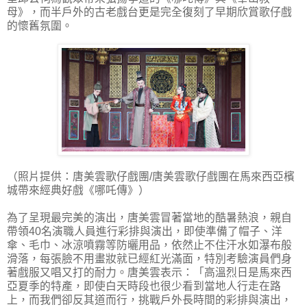
母》，而半戶外的古老戲台更是完全復刻了早期欣賞歌仔戲
的懷舊氛圍。
（照片提供：唐美雲歌仔戲團/唐美雲歌仔戲團在馬來西亞檳
城帶來經典好戲《哪吒傳》）
為了呈現最完美的演出，唐美雲冒著當地的酷暑熱浪，親自
帶領40名演職人員進行彩排與演出，即使準備了帽子、洋
傘、毛巾、冰涼噴霧等防曬用品，依然止不住汗水如瀑布般
滑落，每張臉不用畫妝就已經紅光滿面，特別考驗演員們身
著戲服又唱又打的耐力。唐美雲表示：「高溫烈日是馬來西
亞夏季的特產，即使白天時段也很少看到當地人行走在路
上，而我們卻反其道而行，挑戰戶外長時間的彩排與演出，