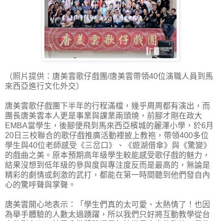
（照片提供：唐美雲歌仔戲團/唐美雲帶領40位演職人員到馬
來西亞進行文化外交）
唐美雲歌仔戲團下半年的行程滿檔，幾乎周周都有演出，而
團長唐美雲本人更是事業與課業兩頭燒，前腳才剛在政大
EMBA當學生，後腳便飛到馬來西亞檳城的麗澤小學，於6月
20日三校聯合的歌仔戲推廣活動裡披上教袍，帶領400多位
學生與40位老師感受《三岔口》、《遊湖借傘》與《驚變》
的戲曲之美。原本預期高年級學生較能感受歌仔戲的魅力，
結果沒想到低年級的參與度與專注度反而是最高的，無論是
精彩的劇情或刺激的武打，都能在第一時間聽到他們發自內
心的驚呼聲與掌聲。
唐美雲開心地表示：「學生們真的太可愛、太熱情了！也因
為舉手體驗的人數太過踴躍，所以我們只好將互動教學從台