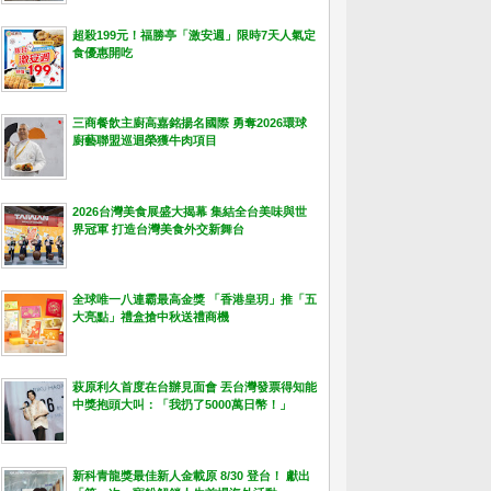
超殺199元！福勝亭「激安週」限時7天人氣定
食優惠開吃
三商餐飲主廚高嘉銘揚名國際 勇奪2026環球
廚藝聯盟巡迴榮獲牛肉項目
2026台灣美食展盛大揭幕 集結全台美味與世
界冠軍 打造台灣美食外交新舞台
全球唯一八連霸最高金獎 「香港皇玥」推「五
大亮點」禮盒搶中秋送禮商機
萩原利久首度在台辦見面會 丟台灣發票得知能
中獎抱頭大叫：「我扔了5000萬日幣！」
新科青龍獎最佳新人金載原 8/30 登台！ 獻出