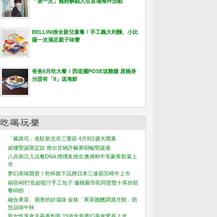
「第一次」寵粉解鎖人生首場海外活動
BELLINI推全新兒童餐！手工義大利麵、小比
薩一次滿足親子味蕾
爸爸8月吃大餐！西堤擺POSE送雞腿 原燒身
分證有「8」送海鮮
吃‧喝‧玩‧樂
「藏壽司」進駐新北市三重區 4月9日盛大開幕
貳樓聖誕限定款 推出甘納許榛果樹輪聖誕捲
八兵衛注入法餐DNA 煙燻炙燒生澳洲和牛等豪華新菜上
市
夢幻美味開賣！乾杯旗下品牌日本三連霸宮崎牛上市
福容A8打造超噴汁手工包子 邀桃園市民同賀雙十享自助
餐69折
融合果茶、酒香的好滋味 金格「果茶微醺調酒月餅」陪
您品味中秋
新女性享食主義再創新 15道全新夢幻美食驚喜上桌