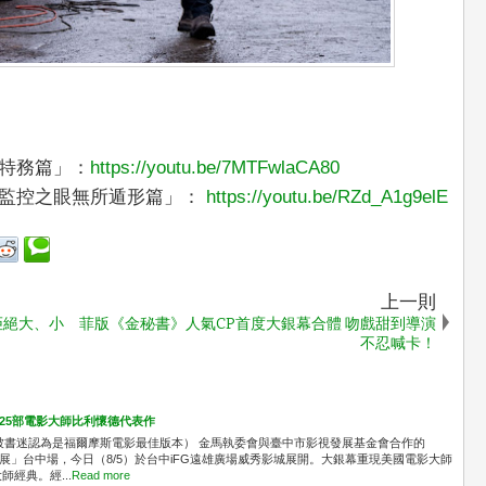
型特務篇」：
https://youtu.be/7MTFwlaCA80
「監控之眼無所遁形篇」：
https://youtu.be/RZd_A1g9elE
上一則
拒絕大、小
菲版《金秘書》人氣CP首度大銀幕合體 吻戲甜到導演
不忍喊卡！
共映25部電影大師比利懷德代表作
被書迷認為是福爾摩斯電影最佳版本） 金馬執委會與臺中市影視發展基金會合作的
念展」台中場，今日（8/5）於台中iFG遠雄廣場威秀影城展開。大銀幕重現美國電影大師
經典。經...
Read more