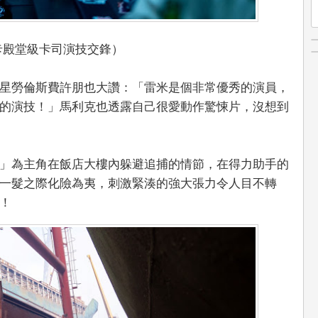
卡殿堂級卡司演技交鋒）
星勞倫斯費許朋也大讚：「雷米是個非常優秀的演員，
的演技！」馬利克也透露自己很愛動作驚悚片，沒想到
」為主角在飯店大樓內躲避追捕的情節，在得力助手的
一髮之際化險為夷，刺激緊湊的強大張力令人目不轉
！