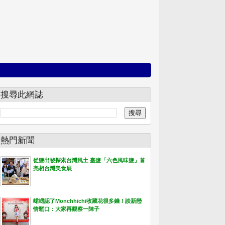
搜尋此網誌
熱門新聞
從鹽出發探索台灣風土 臺鹽「六色風味鹽」首
亮相台灣美食展
峮峮認了Monchhichi收藏花很多錢！談新戀
情鬆口：大家再觀察一陣子