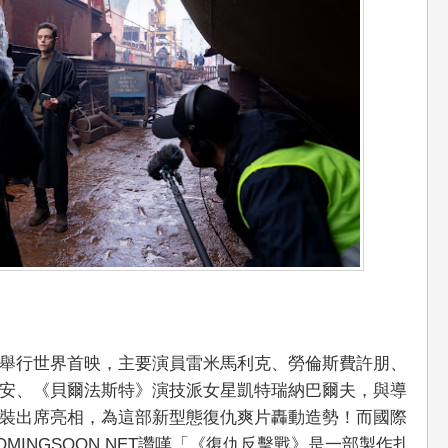
舉行世界首映，主要演員雷米馬利克、勞倫斯費許朋、
安、《貝爾法斯特》演技派女星凱特瑞納巴爾夫，與導
裝出席亮相，為這部新型態復仇爽片轟動造勢！而國際
INGSOON.NET讚嘆「《復仇反擊戰》是一部製作扎