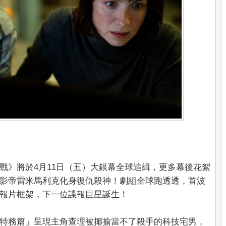
戰》將於4月11日（五）大銀幕全球追緝，更多幕後花絮
影帝雷米馬利克化身復仇殺神！劇組全球跑透透，首波
報片框架，下一位諜報巨星誕生！
特務篇」呈現主角查理被揶揄當不了殺手的科技宅男，