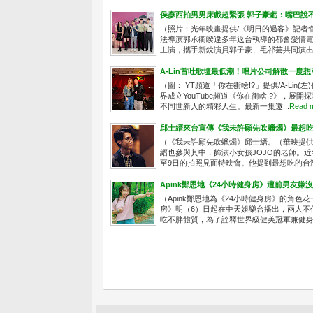
侯彥西拍男男床戲超緊張 郭子豪虧：嘴巴說
（照片：光年映畫提供/《明日的過客》記者
法導演郭承衢睽違多年返台執導的都會愛情電影《明
主演，攜手新銳演員郭子豪、毛祁芸共同演出.
A-Lin首吐歌壇最低潮！唱片公司解散一度
（圖： YT頻道「你在衝啥!?」提供/A-Li
界成立YouTube頻道《你在衝啥!?》，
不同世新人的精彩人生。最新一集邀...
Read 
邱士縉來台宣傳《我未許願先吹蠟燭》最想吃
（《我未許願先吹蠟燭》邱士縉。（華映提供
縉也參與其中，飾演小女孩JOJO的老師。近
至9日的拍照見面特映會。他提到最想吃的台灣
Apink鄭恩地《24小時健身房》遭前男友嫌
（Apink鄭恩地為《24小時健身房》的角
房》明（6）日起在中天娛樂台播出，兩人不
吃不胖體質，為了詮釋世界級健美冠軍兼健身房