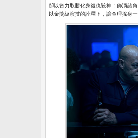
卻以智力取勝化身復仇殺神！飾演該角
以金獎級演技的詮釋下，讓查理搖身一