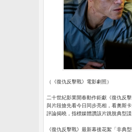
（《復仇反擊戰》電影劇照）
二十世紀影業開春動作鉅獻《復仇反擊
與片段搶先看今日同步亮相，看奧斯卡
評論揭曉，指標媒體讚該片跳脫典型諜
《復仇反擊戰》最新幕後花絮「非典型