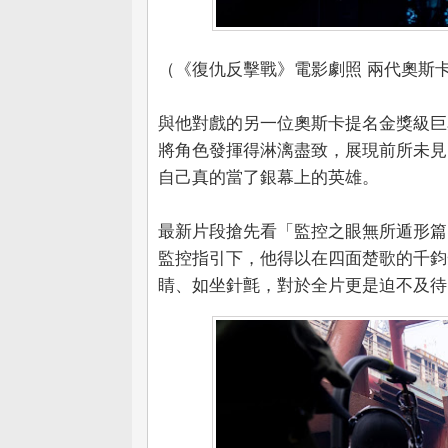
（《復仇反擊戰》電影劇照 兩代奧斯
與他對戲的另一位奧斯卡提名金獎級巨
將角色發揮得淋漓盡致，展現前所未見
自己真的當了銀幕上的英雄。
最新片段搶先看「監控之眼無所遁形篇
監控指引下，他得以在四面楚歌的千鈞
睛、如坐針氈，對於全片更是迫不及待