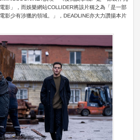
影」，而娛樂網站COLLIDER將該片稱之為「是一部
影少有涉獵的領域。」，DEADLINE亦大力讚揚本片