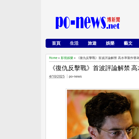
首頁
生活
旅遊
娛樂
藝文
Home
»
影視娛樂
»
《復仇反擊戰》首波評論解禁 高水準製作譽
《復仇反擊戰》首波評論解禁 
4/10/2025
po-news