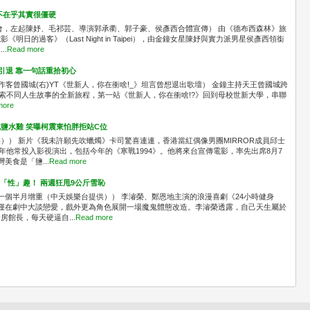
不在乎其實很僵硬
會，左起陳妤、毛祁芸、導演郭承衢、郭子豪、侯彥西合體宣傳） 由《德布西森林》旅
日的過客》（Last Night in Taipei），由金鐘女星陳妤與實力派男星侯彥西領銜
..
Read more
想引退 靠一句話重拾初心
n(左)作客曾國城(右)YT《世新人，你在衝啥!_》坦言曾想退出歌壇） 金鐘主持天王曾國城跨
展開探索不同人生故事的全新旅程，第一站《世新人，你在衝啥!?》回到母校世新大學，串聯
more
鹽水雞 笑曝柯震東怕胖拒站C位
）） 新片《我未許願先吹蠟燭》卡司驚喜連連，香港當紅偶像男團MIRROR成員邱士
年他常投入影視演出，包括今年的《寒戰1994》。他將來台宣傳電影，率先出席8月7
美食是「鹽...
Read more
沒「性」趣！ 兩週狂甩9公斤雪恥
色花一個半月增重（中天娛樂台提供）） 李濬榮、鄭恩地主演的浪漫喜劇《24小時健身
僅在劇中大談戀愛，戲外更為角色展開一場魔鬼體態改造。李濬榮透露，自己天生屬於
館長，每天硬逼自...
Read more