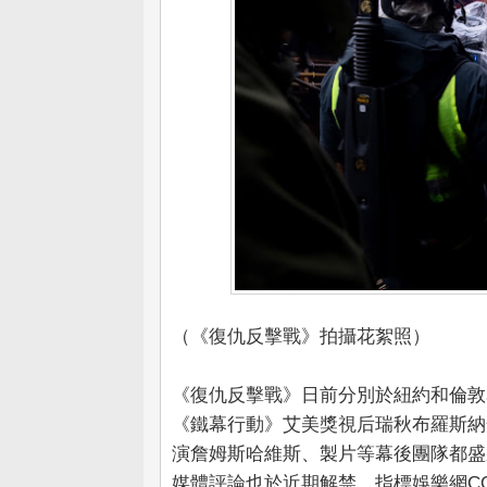
（《復仇反擊戰》拍攝花絮照）
《復仇反擊戰》日前分別於紐約和倫敦
《鐵幕行動》艾美獎視后瑞秋布羅斯納
演詹姆斯哈維斯、製片等幕後團隊都盛
媒體評論也於近期解禁，指標娛樂網COM