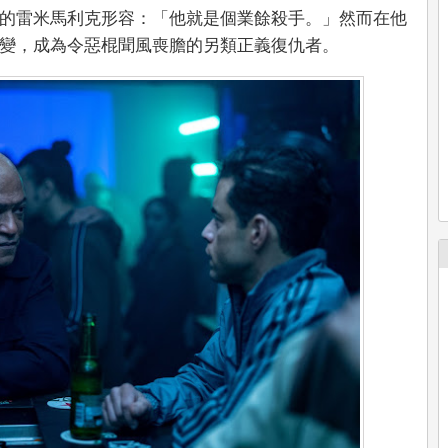
的雷米馬利克形容：「他就是個業餘殺手。」然而在他
變，成為令惡棍聞風喪膽的另類正義復仇者。