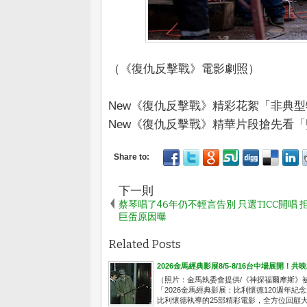
（《復仇反擊戰》電影劇照）
New《復仇反擊戰》精彩花絮「非典
New《復仇反擊戰》精華片段搶先看
下一則
蔡琴唱了46年仍不輕言告別 只選TICC開唱 
巨蛋原因曝
Related Posts
2026金馬經典影展8/5-8/16台中場展開！
（照片：金馬執委會提供/《神探福爾摩斯》
「2026金馬經典影展：比利懷德120週年紀
比利懷德執導的25部精彩電影，全方位回顧大師