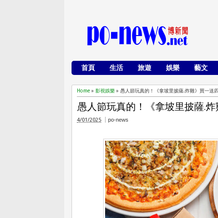
首頁
生活
旅遊
娛樂
藝文
Home
»
影視娛樂
»
愚人節玩真的！《拿坡里披薩.炸雞》買一送
愚人節玩真的！《拿坡里披薩.炸
4/01/2025
po-news