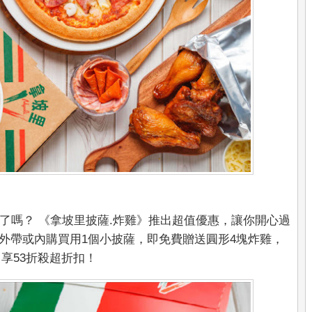
了嗎？ 《拿坡里披薩.炸雞》推出超值優惠，讓你開心過
，凡外帶或內購買用1個小披薩，即免費贈送圓形4塊炸雞，
，享53折殺超折扣！