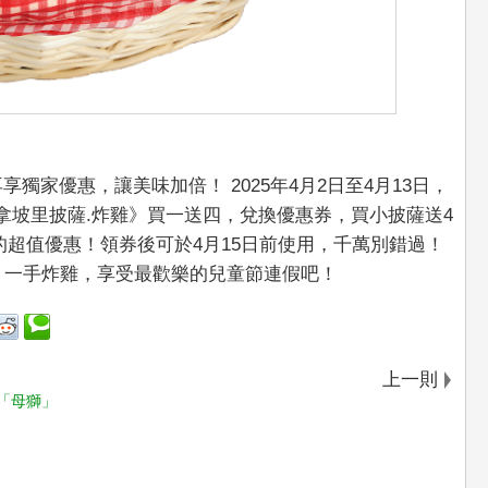
獨家優惠，讓美味加倍！ 2025年4月2日至4月13日，
《拿坡里披薩.炸雞》買一送四，兌換優惠券，買小披薩送4
元的超值優惠！領券後可於4月15日前使用，千萬別錯過！
、一手炸雞，享受最歡樂的兒童節連假吧！
上一則
身「母獅」