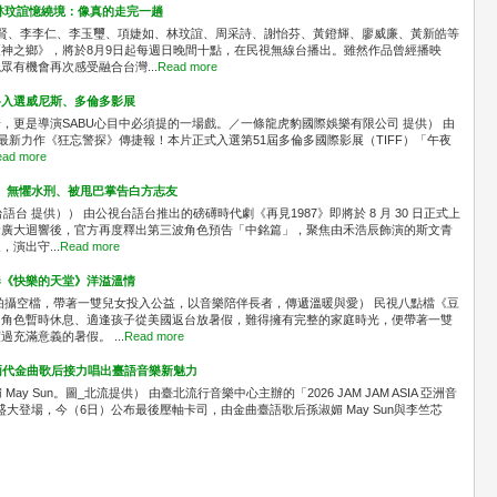
林玟誼憶繞境：像真的走完一趟
識賢、李李仁、李玉璽、項婕如、林玟誼、周采詩、謝怡芬、黃鐙輝、廖威廉、黃新皓等
神之鄉》，將於8月9日起每週日晚間十點，在民視無線台播出。雖然作品曾經播映
有機會再次感受融合台灣...
Read more
料入選威尼斯、多倫多影展
，更是導演SABU心目中必須提的一場戲。／一條龍虎豹國際娛樂有限公司 提供） 由
最新力作《狂忘警探》傳捷報！本片正式入選第51屆多倫多國際影展（TIFF）「午夜
ad more
」 無懼水刑、被甩巴掌告白方志友
台 提供）） 由公視台語台推出的磅礡時代劇《再見1987》即將於 8 月 30 日正式上
發廣大迴響後，官方再度釋出第三波角色預告「中銘篇」，聚焦由禾浩辰飾演的斯文青
演出守...
Read more
奏《快樂的天堂》洋溢溫情
拍攝空檔，帶著一雙兒女投入公益，以音樂陪伴長者，傳遞溫暖與愛） 民視八點檔《豆
中角色暫時休息、適逢孩子從美國返台放暑假，難得擁有完整的家庭時光，便帶著一雙
充滿意義的暑假。 ...
Read more
A！兩代金曲歌后接力唱出臺語音樂新魅力
媚 May Sun。圖_北流提供） 由臺北流行音樂中心主辦的「2026 JAM JAM ASIA 亞洲音
區盛大登場，今（6日）公布最後壓軸卡司，由金曲臺語歌后孫淑媚 May Sun與李竺芯