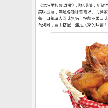
《拿坡里披薩.炸雞》現點現做，新鮮
美味披薩，滿足各種味蕾需求。而獨家
每一口都讓人回味無窮！披薩不限口味
為烤雞，自由搭配，滿足大家的味蕾！