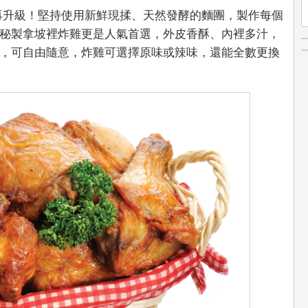
再升級！堅持使用新鮮現揉、天然發酵的麵團，製作每個
秘製拿坡裡炸雞更是人氣首選，外皮香酥、內裡多汁，
，可自由隨意，炸雞可選擇原味或辣味，還能全數更換