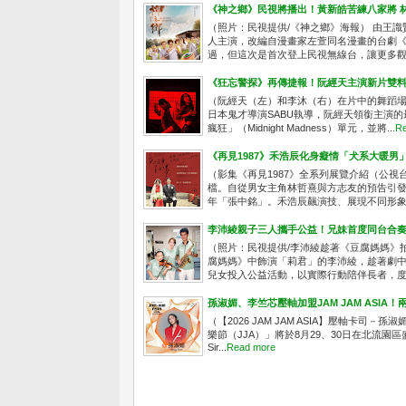
《神之鄉》民視將播出！黃新皓苦練八家將 
（照片：民視提供/《神之鄉》海報） 由王
人主演，改編自漫畫家左萱同名漫畫的台劇《
過，但這次是首次登上民視無線台，讓更多觀眾
《狂忘警探》再傳捷報！阮經天主演新片雙
（阮經天（左）和李沐（右）在片中的舞蹈場
日本鬼才導演SABU執導，阮經天領銜主演的
瘋狂」（Midnight Madness）單元，並將...
Re
《再見1987》禾浩辰化身癡情「犬系大暖男
（影集《再見1987》全系列展覽介紹（公視台語
檔。自從男女主角林哲熹與方志友的預告引
年「張中銘」。禾浩辰飆演技、展現不同形象，
李沛綾親子三人攜手公益！兄妹首度同台合
（照片：民視提供/李沛綾趁著《豆腐媽媽》
腐媽媽》中飾演「莉君」的李沛綾，趁著劇
兒女投入公益活動，以實際行動陪伴長者，度過
孫淑媚、李竺芯壓軸加盟JAM JAM ASI
（【2026 JAM JAM ASIA】壓軸卡司－孫淑
樂節（JJA）」將於8月29、30日在北流園
Sir...
Read more