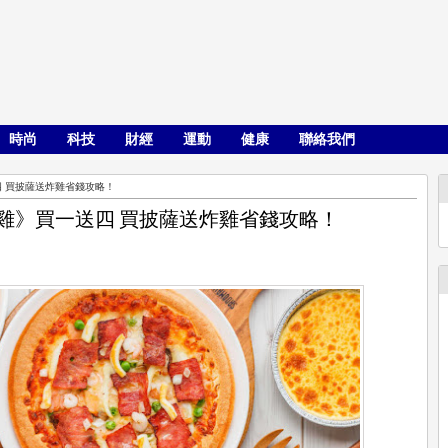
時尚
科技
財經
運動
健康
聯絡我們
四 買披薩送炸雞省錢攻略！
雞》買一送四 買披薩送炸雞省錢攻略！