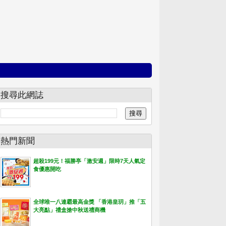
搜尋此網誌
熱門新聞
超殺199元！福勝亭「激安週」限時7天人氣定
食優惠開吃
全球唯一八連霸最高金獎 「香港皇玥」推「五
大亮點」禮盒搶中秋送禮商機