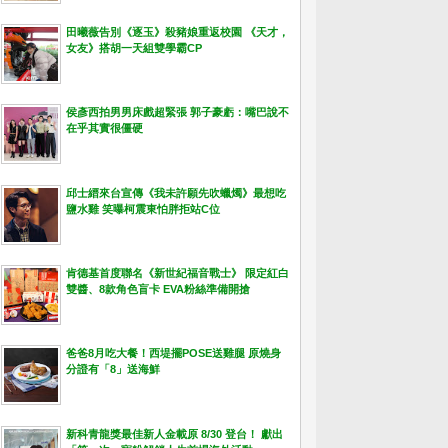
田曦薇告別《逐玉》殺豬娘重返校園 《天才，
女友》搭胡一天組雙學霸CP
侯彥西拍男男床戲超緊張 郭子豪虧：嘴巴說不
在乎其實很僵硬
邱士縉來台宣傳《我未許願先吹蠟燭》最想吃
鹽水雞 笑曝柯震東怕胖拒站C位
肯德基首度聯名《新世紀福音戰士》 限定紅白
雙醬、8款角色盲卡 EVA粉絲準備開搶
爸爸8月吃大餐！西堤擺POSE送雞腿 原燒身
分證有「8」送海鮮
新科青龍獎最佳新人金載原 8/30 登台！ 獻出