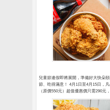
兒童節連假即將展開，準備好大快朵頤
節、吃得滿意！ 4月1日至4月15日
（原價550元）超值優惠價只需290元