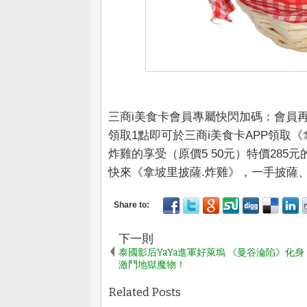
三商i美食卡會員專屬快閃加碼：會員再享
領取1點即可於三商i美食卡APP領取
炸雞的享受（原價5 50元）特價285
快來《拿坡里披薩.炸雞》，一手披薩
下一則
泰國影后YaYa進軍好萊塢 《曼谷淪陷》化
激鬥地獄魔物！
Related Posts