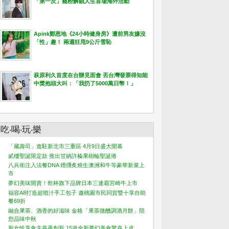
「第一次」寵粉解鎖人生首場海外活動
Apink鄭恩地《24小時健身房》遭前男友嫌沒
「性」趣！ 兩週狂甩9公斤雪恥
萩原利久首度在台辦見面會 丟台灣發票得知能
中獎抱頭大叫：「我扔了5000萬日幣！」
吃‧喝‧玩‧樂
「藏壽司」進駐新北市三重區 4月9日盛大開幕
貳樓聖誕限定款 推出甘納許榛果樹輪聖誕捲
八兵衛注入法餐DNA 煙燻炙燒生澳洲和牛等豪華新菜上
市
夢幻美味開賣！乾杯旗下品牌日本三連霸宮崎牛上市
福容A8打造超噴汁手工包子 邀桃園市民同賀雙十享自助
餐69折
融合果茶、酒香的好滋味 金格「果茶微醺調酒月餅」陪
您品味中秋
新女性享食主義再創新 15道全新夢幻美食驚喜上桌