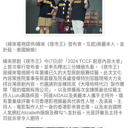
（緯來電視提供/緯來《夜市王》發布會，左起)美麗本人、金
針菇、泰國娘娘）
緯來原創《夜市王》今(7日)於「2024 TCCF 創意內容大會」
上首次舉行發布會，並率先釋出三分鐘搶先看，《夜市王》
是緯來電視網今年籌備已久的大型原創競賽綜藝，此次文化
內容策進院董事長蔡嘉駿及院長盧俊偉特別蒞臨現場大力支
持台灣原創內容，也邀請到金鐘班底《大嘻哈時代2》製作團
隊「我的檔期有限公司」，以及榮獲兩次金鐘獎最佳綜藝主
持人Lulu黃路梓茵、阿達A/DA以及美麗本人攜手主持外，還
有重量級評審卡司香港影視圈最具代表性人物，及演員、主
持人、電影製作人於一身的香港影帝曾志偉，以及來自國際
人氣網紅Alizabeth娘娘及韓勾ㄟ金針菇，光是評審及主持卡
司就非常令人期待。