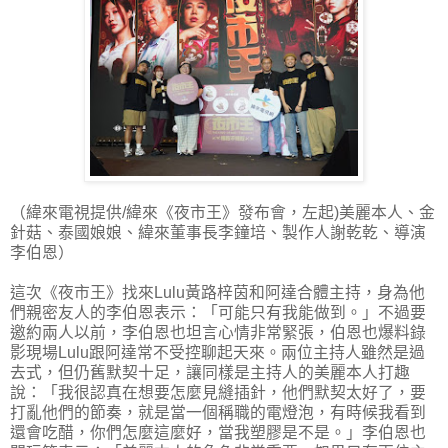
（緯來電視提供/緯來《夜市王》發布會，左起)美麗本人、金
針菇、泰國娘娘、緯來董事長李鐘培、製作人謝乾乾、導演
李伯恩）
這次《夜市王》找來Lulu黃路梓茵和阿達合體主持，身為他
們親密友人的李伯恩表示：「可能只有我能做到。」不過要
邀約兩人以前，李伯恩也坦言心情非常緊張，伯恩也爆料錄
影現場Lulu跟阿達常不受控聊起天來。兩位主持人雖然是過
去式，但仍舊默契十足，讓同樣是主持人的美麗本人打趣
說：「我很認真在想要怎麼見縫插針，他們默契太好了，要
打亂他們的節奏，就是當一個稱職的電燈泡，有時候我看到
還會吃醋，你們怎麼這麼好，當我塑膠是不是。」李伯恩也