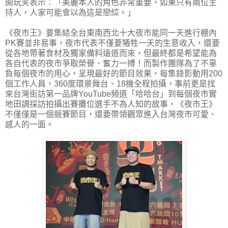
開玩笑表示：「美麗本人的角色非常重要，如果只有兩位主
持人，人家可能會以為這是戀綜。」
《夜市王》要集結全台東南西北十大夜市能同一天進行棚內
PK賽並非易事，夜市代表不僅要犧牲一天的生意收入，還要
從各地帶著食材及獨家備料遠道而來，但最終都是希望能為
各自代表的夜市爭取榮譽、奮力一搏！而製作團隊為了不辜
負每個夜市的用心，呈現最好的節目效果，每集錄影動用200
個工作人員，360度環景舞台、18機全程拍攝，事前更是找
來台灣街訪第一品牌YouTube頻道「哈哈台」到每個夜市實
地田調採訪拍攝出賽攤位選手不為人知的故事，《夜市王》
不僅僅是一個競賽節目，還要帶領觀眾進入台灣夜市可愛、
感人的一面。