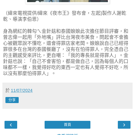
（緯來電視提供/緯來《夜市王》發布會，左起)製作人謝乾
乾、導演李伯恩）
身為網紅的韓勾ㄟ金針菇和泰國娘娘此次擔任節目評審，和
曾志偉一起用「外地嘴」評比台灣夜市美食，問起會不會擔
心被觀眾說不懂吃，還會得罪店家老闆。娘娘說自己已經得
罪很多在台灣的泰國餐廳了，沒有在怕得罪人，完全憑自己
的主觀感受來評比，更自嘲：「我的專長就是得罪人」。金
針菇也說：「自己不會害怕，都是做自己，因為每個人的口
味都不一樣，我覺得好吃的東西一定也有人覺得不好吃，所
以沒有那麼怕得罪人」。
於
11/07/2024
分享
‹
›
首頁