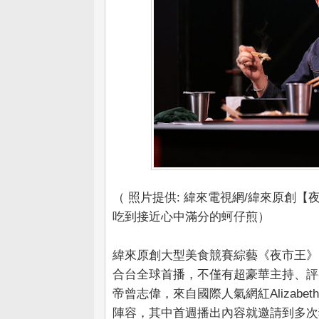
（ 照片提供: 緯來電視網/緯來原創
吃到接近心中滿分的蚵仔煎）
緯來原創大型美食競賽綜藝《夜市王》即
合台全球首播，不僅有超豪華主持、評審
帝曾志偉，來自國際人氣網紅Alizab
陣容，其中首週播出內容就邀請到多次