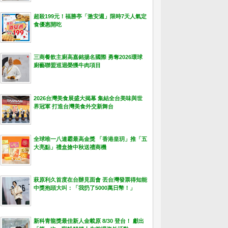
超殺199元！福勝亭「激安週」限時7天人氣定
食優惠開吃
三商餐飲主廚高嘉銘揚名國際 勇奪2026環球
廚藝聯盟巡迴榮獲牛肉項目
2026台灣美食展盛大揭幕 集結全台美味與世
界冠軍 打造台灣美食外交新舞台
全球唯一八連霸最高金獎 「香港皇玥」推「五
大亮點」禮盒搶中秋送禮商機
萩原利久首度在台辦見面會 丟台灣發票得知能
中獎抱頭大叫：「我扔了5000萬日幣！」
新科青龍獎最佳新人金載原 8/30 登台！ 獻出