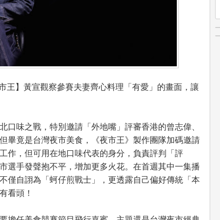
【夜市王】黃宣觀察參賽夫妻齊心料理「有愛」的畫面，讓
北口味之戰，特別邀請「外地嘴」評審香港的曾志偉、
但畢竟是台灣夜市美食，《夜市王》製作團隊加碼邀請
工作，但可用在地口味代表的身分，負責評判「評
市選手發聲抱不平，增加更多火花。在首週其中一集播
不僅自詡為「蚵仔煎戰士」，更透露自己偏好傳統「本
有看頭！
要擔任美食競賽節目飛行嘉賓，主題還是台灣夜市經典