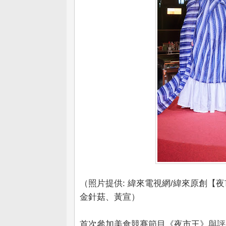
（照片提供: 緯來電視網/緯來原創【
金針菇、黃宣）
首次參加美食競賽節目《夜市王》與評