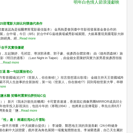
明年白色情人節浪漫獻映
共映25部電影大師比利懷德代表作
被書迷認為是福爾摩斯電影最佳版本） 金馬執委會與臺中市影視發展基金會合作的
念展」台中場，今日（8/5）於台中iFG遠雄廣場威秀影城展開。大銀幕重現美國電影大師
經典。經...
Read more
不在乎其實很僵硬
會，左起陳妤、毛祁芸、導演郭承衢、郭子豪、侯彥西合體宣傳） 由《德布西森林》旅
日的過客》（Last Night in Taipei），由金鐘女星陳妤與實力派男星侯彥西領銜
..
Read more
想引退 靠一句話重拾初心
n(左)作客曾國城(右)YT《世新人，你在衝啥!_》坦言曾想退出歌壇） 金鐘主持天王曾國城跨
展開探索不同人生故事的全新旅程，第一站《世新人，你在衝啥!?》回到母校世新大學，串聯
more
鹽水雞 笑曝柯震東怕胖拒站C位
）） 新片《我未許願先吹蠟燭》卡司驚喜連連，香港當紅偶像男團MIRROR成員邱士
年他常投入影視演出，包括今年的《寒戰1994》。他將來台宣傳電影，率先出席8月7
美食是「鹽...
Read more
沒「性」趣！ 兩週狂甩9公斤雪恥
色花一個半月增重（中天娛樂台提供）） 李濬榮、鄭恩地主演的浪漫喜劇《24小時健身
僅在劇中大談戀愛，戲外更為角色展開一場魔鬼體態改造。李濬榮透露，自己天生屬於