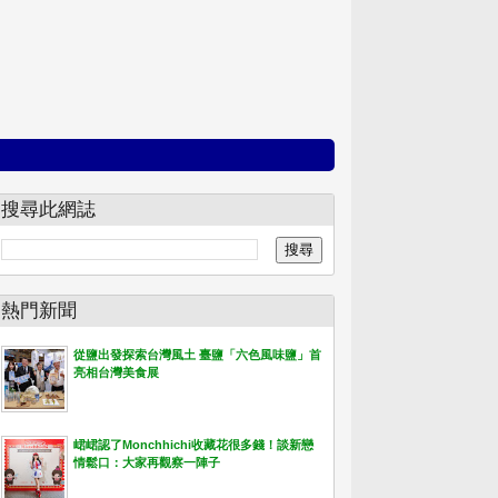
搜尋此網誌
熱門新聞
從鹽出發探索台灣風土 臺鹽「六色風味鹽」首
亮相台灣美食展
峮峮認了Monchhichi收藏花很多錢！談新戀
情鬆口：大家再觀察一陣子