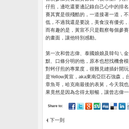
仔煎，邊吃還要邊記錄自己心中的排名
賽其實是很殘酷的，一道接著一道，不
低，不過我還是要說，美食沒有優劣，
而有趣的是，黃宣不只是觀察每個參賽
的畫面，讓他特別感動。
第一次和曾志偉、泰國娘娘及韓勾ㄟ金
默、口條分明的他，原本也想找機會模
對蚵仔煎的專業度，很難見縫插針開玩
是Yellow黃宣，aka東南亞巨石強
章魚哥，哈克南最後的表舅，今天我也
果竟然是因為念得太順暢，讓曾志偉一
下一則