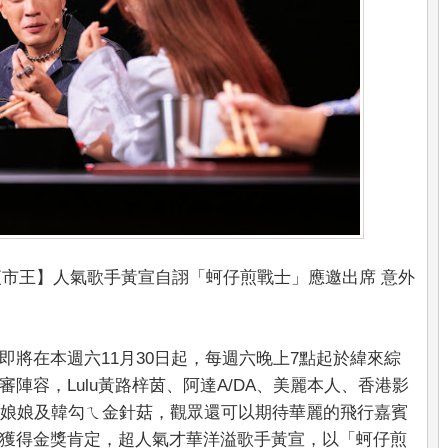
【夜市王】人氣歌手黃宣自詡「蚵仔煎戰士」應邀出席 意外
將在本週六11月30日起，每週六晚上7點起於緯來綜
陣容，Lulu黃路梓茵、阿達A/DA、美麗本人、香港影
eth娘娘及韓勾ㄟ金針菇，觀眾還可以期待華麗的飛行嘉賓
獲得金獎肯定，超人氣才華洋溢歌手黃宣，以「蚵仔煎