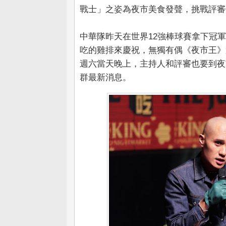
戰士」之姿為夜市美食發聲，挑戰評審
中華隊昨天在世界12強棒球賽拿下冠
吃的雞排來慶祝，無獨有偶《夜市王》
週六當天晚上，主持人和評審也要到夜
群最新消息。