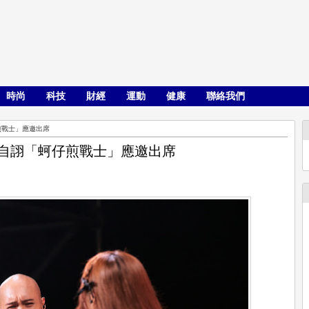
時尚
科技
財經
運動
健康
聯絡我們
煎戰士」應邀出席
宣自詡「蚵仔煎戰士」應邀出席