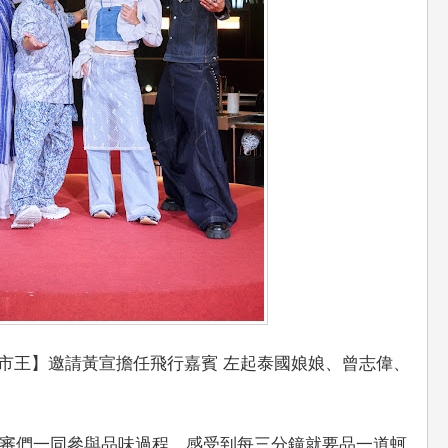
夜市王】邀請黃宣擔任飛行嘉賓 左起泰國娘娘、曾志偉、
審們一同參與品味過程，感受到每三分鐘就要品一道蚵