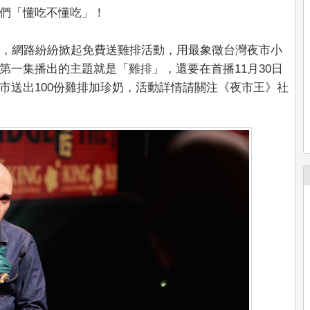
們「懂吃不懂吃」！
軍，網路紛紛掀起免費送雞排活動，用最象徵台灣夜市小
第一集播出的主題就是「雞排」，還要在首播11月30日
市送出100份雞排加珍奶，活動詳情請關注《夜市王》社