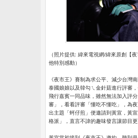
（照片提供: 緯來電視網/緯來原創
他特別感動）
《夜市王》賽制為求公平、減少台灣南
泰國娘娘以及韓勾ㄟ金針菇進行評審，
飛行嘉賓一同品味，雖然無法加入評分
審」，看看評審「懂吃不懂吃」，為夜
出主題「蚵仔煎」便邀請到黃宣，黃宣
格派」，直言不諱的趣味發言讓節目更
黃宣當初接到《夜市王》邀約，聽到是