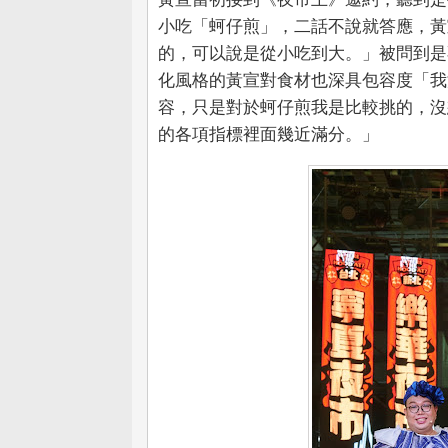
小吃「蚵仔煎」，二話不說就答應，黃
的，可以說是從小吃到大。」被問到是
化風格的黃宣對食材也深具包容度「我
容，只是對於蚵仔煎我是比較挑的，沒
的各項指標裡面幾近滿分。」