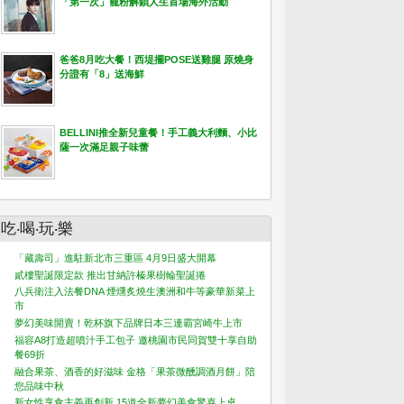
「第一次」寵粉解鎖人生首場海外活動
爸爸8月吃大餐！西堤擺POSE送雞腿 原燒身
分證有「8」送海鮮
BELLINI推全新兒童餐！手工義大利麵、小比
薩一次滿足親子味蕾
吃‧喝‧玩‧樂
「藏壽司」進駐新北市三重區 4月9日盛大開幕
貳樓聖誕限定款 推出甘納許榛果樹輪聖誕捲
八兵衛注入法餐DNA 煙燻炙燒生澳洲和牛等豪華新菜上
市
夢幻美味開賣！乾杯旗下品牌日本三連霸宮崎牛上市
福容A8打造超噴汁手工包子 邀桃園市民同賀雙十享自助
餐69折
融合果茶、酒香的好滋味 金格「果茶微醺調酒月餅」陪
您品味中秋
新女性享食主義再創新 15道全新夢幻美食驚喜上桌