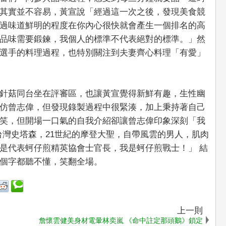
其實並不容易，黃宣說「經過這一次之後，發現美食競
過味道鮮明的程度在你內心很快就會產生一個排名的高
品味需要鍛鍊，我個人的標準不代表絕對的標準。」然
選手的料理過程，也特別關注到夫妻齊心料理「有愛」
針菇同台坐在評審區，也讓黃宣覺得新鮮有趣，生性幽
仿曾志偉，但發現錄製過程中很緊湊，加上秉持著自己
笑，但開場一口氣的自我介紹卻讓曾志偉印象深刻「我
森，台灣史塔森，21世紀的摩登大聖，自帶風雲的男人，肌肉
是代表蚵仔煎精英協會士官長，我是蚵仔煎戰士！」 結
個字都聽不懂，笑翻全場。
上一則
詹懷雲健美身材電暈林奕嵐 《命中註定那頭鵝》鎖定