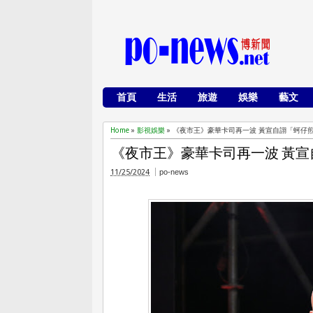
首頁
生活
旅遊
娛樂
藝文
Home
»
影視娛樂
»
《夜市王》豪華卡司再一波 黃宣自詡「蚵仔
《夜市王》豪華卡司再一波 黃
11/25/2024
po-news