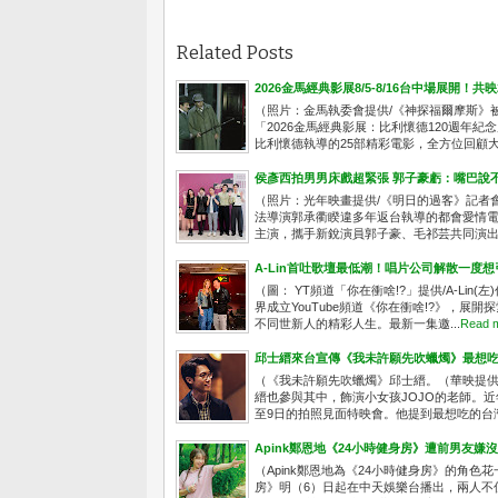
Related Posts
2026金馬經典影展8/5-8/16台中場展開！
（照片：金馬執委會提供/《神探福爾摩斯》
「2026金馬經典影展：比利懷德120週年紀
比利懷德執導的25部精彩電影，全方位回顧大師
侯彥西拍男男床戲超緊張 郭子豪虧：嘴巴說
（照片：光年映畫提供/《明日的過客》記者
法導演郭承衢睽違多年返台執導的都會愛情電影《明
主演，攜手新銳演員郭子豪、毛祁芸共同演出.
A-Lin首吐歌壇最低潮！唱片公司解散一度
（圖： YT頻道「你在衝啥!?」提供/A-Li
界成立YouTube頻道《你在衝啥!?》，
不同世新人的精彩人生。最新一集邀...
Read 
邱士縉來台宣傳《我未許願先吹蠟燭》最想吃
（《我未許願先吹蠟燭》邱士縉。（華映提供
縉也參與其中，飾演小女孩JOJO的老師。近
至9日的拍照見面特映會。他提到最想吃的台灣
Apink鄭恩地《24小時健身房》遭前男友嫌
（Apink鄭恩地為《24小時健身房》的角
房》明（6）日起在中天娛樂台播出，兩人不