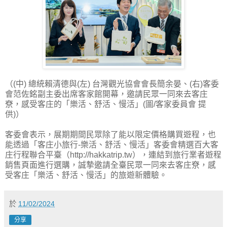
（(中) 總統賴清德與(左) 台灣觀光協會會長簡余晏、(右)客委
會范佐銘副主委出席客家館開幕，邀請民眾一同來去客庄
尞，感受客庄的「樂活、舒活、慢活」(圖/客家委員會 提
供)）
客委會表示，展期期間民眾除了能以限定價格購買遊程，也
能透過「客庄小旅行-樂活、舒活、慢活」客委會精選百大客
庄行程聯合平臺（http://hakkatrip.tw），連結到旅行業者遊程
銷售頁面進行選購，誠摯邀請全臺民眾一同來去客庄尞，感
受客庄「樂活、舒活、慢活」的旅遊新體驗。
於
11/02/2024
分享