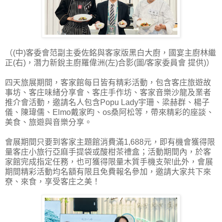
（(中)客委會范副主委佐銘與客家版黑白大廚，國宴主廚林繼
正(右)，潛力新銳主廚羅偉洲(左)合影(圖/客家委員會 提供)）
四天旅展期間，客家館每日皆有精彩活動，包含客庄旅遊故
事坊、客庄味緒分享會、客庄手作坊、客家音樂沙龍及業者
推介會活動，邀請名人包含Popu Lady宇珊、梁赫群、楊子
儀、陳瑋儒、Elmo戴家昀、os桑阿松等，帶來精彩的座談、
美食、旅遊與音樂分享。
會展期間只要到客家主題館消費滿1,688元，即有機會獲得限
量客庄小旅行亞麻手提袋或酸柑茶禮盒；活動期間內，於客
家館完成指定任務，也可獲得限量木質手機支架!此外，會展
期間精彩活動均名額有限且免費報名參加，邀請大家共下來
尞、來食，享受客庄之美！