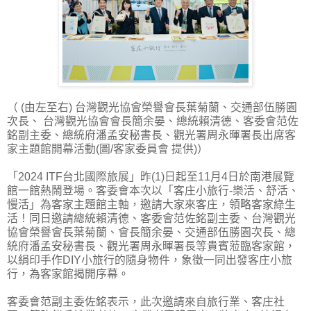
（ (由左至右) 台灣觀光協會榮譽會長葉菊蘭、交通部伍勝園
次長、 台灣觀光協會會長簡余晏、總統賴清德、客委會范佐
銘副主委、總統府潘孟安秘書長、觀光署周永暉署長出席客
家主題館開幕活動(圖/客家委員會 提供)）
「2024 ITF台北國際旅展」昨(1)日起至11月4日於南港展覽
館一館熱鬧登場。客委會本次以「客庄小旅行-樂活、舒活、
慢活」為客家主題館主軸，邀請大家來客庄，領略客家綠生
活！同日邀請總統賴清德、客委會范佐銘副主委、台灣觀光
協會榮譽會長葉菊蘭、會長簡余晏、交通部伍勝園次長、總
統府潘孟安秘書長、觀光署周永暉署長等貴賓蒞臨客家館，
以絹印手作DIY小旅行的隨身物件，象徵一同出發客庄小旅
行，為客家館揭開序幕。
客委會范副主委佐銘表示，此次邀請來自旅行業、客庄社