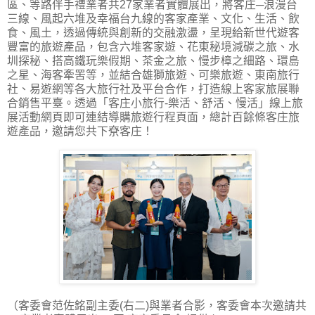
區、等路伴手禮業者共27家業者實體展出，將客庄─浪漫台
三線、風起六堆及幸福台九線的客家產業、文化、生活、飲
食、風土，透過傳統與創新的交融激盪，呈現給新世代遊客
豐富的旅遊產品，包含六堆客家遊、花東秘境減碳之旅、水
圳探秘、搭高鐵玩樂假期、茶金之旅、慢步樟之細路、環島
之星、海客牽罟等，並結合雄獅旅遊、可樂旅遊、東南旅行
社、易遊網等各大旅行社及平台合作，打造線上客家旅展聯
合銷售平臺。透過「客庄小旅行-樂活、舒活、慢活」線上旅
展活動網頁即可連結導購旅遊行程頁面，總計百餘條客庄旅
遊產品，邀請您共下尞客庄！
（客委會范佐銘副主委(右二)與業者合影，客委會本次邀請共