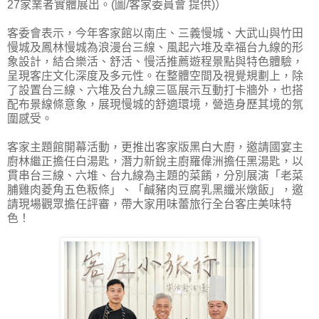
27家業者實體展出。(圖/客家委員會 提供)）
客委會表示，今年客家館以南庄、三義慢城、大武山與竹田
慢城及鳳林慢城為浪漫台三線、風起六堆及幸福台九線的形
象設計，結合樂活、舒活、慢活推薦遊程景點與特色體驗，
呈現客庄文化深度及多元性。在整體空間及視覺規劃上，除
了設置台三線、六堆及台九線三區展示互動打卡牆外，也搭
配布景線條意象，展現慢城的舒適環境，營造身歷其境的氛
圍感受。
客家主題館開幕活動，更推出客家版黑白大廚，邀請國宴主
廚林繼正擔任白湯匙，潛力新銳主廚羅偉洲擔任黑湯匙，以
貫串台三線、六堆、台九線為主題的菜餚，分別展演「老菜
脯雞肉菱角五色粄條」、「鹹豬肉豆腐乳黑纖米燉飯」，邀
請現場觀眾擔任評審，帶大家用味蕾旅行全台客庄美味特
色！