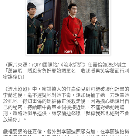
（照片來源：iQIYI國際站/《流水迢迢》任嘉倫飾演少城主
「蕭無瑕」隱忍背負奸邪諂媚罵名 收起暖男笑容蒙面行刺
密謀復仇）
《流水迢迢》中，密謀擄人的任嘉倫見到可能破壞他計畫的
李蘭迪後，毫不遲疑地對她下毒，還加碼捅了她一刀想置她
於死地，得知重傷的她被徐正溪救走後，因為擔心她說出自
己的秘密，持續暗中觀察並伺機接近她，不僅對她動用蟻
刑，還將她倒吊逼供，讓李蘭迪怒嗆「就算我死也絕對不會
放過你」。
戲裡耍狠的任嘉倫，戲外對李蘭迪照顧有加，在李蘭迪拍攝