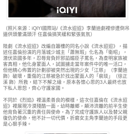
（照片來源：iQIYI國際站/《流水迢迢》李蘭迪劇裡慘遭倒吊
逼供頭暈滿頭汗 任嘉倫搞笑緩和緊張氣氛）
陸劇《流水迢迢》改編自簫樓的同名小說《流水迢迢》，描
述任嘉倫扮演的月落城少城主「蕭無瑕」化名為「衛昭」，
潛伏梁國多年，忍辱背負奸邪諂媚臣子罵名，為查明家族被
害真相，他化身蒙面人，試圖擄走當年案件中的唯一活口，
但他精心佈置的計劃卻被突然出現的少女「江慈」（李蘭迪
飾）破壞，重傷的江慈被急於找出蒙面人的「裴琰」（徐正
溪 飾）所救，結下不解之緣，原本各懷心思的3人最終也放
下私人恩怨，齊心守護家國。
不同於《烈焰》裡溫柔善良的模樣，這次任嘉倫在《流水迢
迢》裡展現冷漠殘酷一面，幼時離鄉，顛沛流離的前半生使
他背負著沉重的責任與使命，為了完成守護族人以及替父親
復仇的使命，他不計一切代價，折磨女主角李蘭迪的手段更
是心狠手辣。