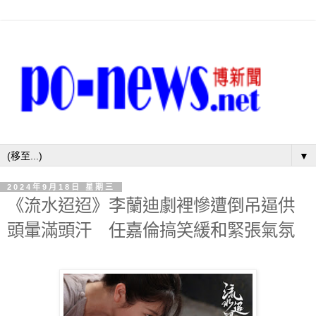
▼
2024年9月18日 星期三
《流水迢迢》李蘭迪劇裡慘遭倒吊逼供
頭暈滿頭汗 任嘉倫搞笑緩和緊張氣氛