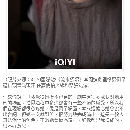
（照片來源：iQIYI國際站/《流水迢迢》李蘭迪劇裡慘遭倒吊
逼供頭暈滿頭汗 任嘉倫搞笑緩和緊張氣氛）
任嘉倫說：「我覺得她挺不容易的，劇中有很多我要對她用
刑的場面，拍攝過程中多少都會有一些不適的感受，所以我
們在現場都很心疼她，像是倒吊場面，本來還擔心她會說不
出台詞，但她一次就到位，很努力地完成演出，這是一般人
無法消化的角色，不過她會遭遇這些，好像都是我造成的，
很不好意思。」