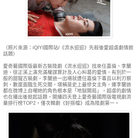
（照片來源：iQIYI國際站/《流水迢迢》先殺後愛超虐劇情掀
話題）
愛奇藝國際版最新古裝陸劇《流水迢迢》找來任嘉倫、李蘭
迪、徐正溪上演充滿權謀算計及人心糾葛的愛情，有別於一
般的甜寵古裝劇，李蘭迪一出場就遭任嘉倫下毒且以利刃狠
刺，數度面臨生死交關，堪稱是史上最慘女主角，連李蘭迪
都在微博上自嘲她的角色根本是「地獄開局」，超虐的劇情
也在播出後掀起話題，開播四天登上愛奇藝國際版電視劇流
量排行榜TOP2，僅次韓劇《好搭檔》成為陸劇第一。