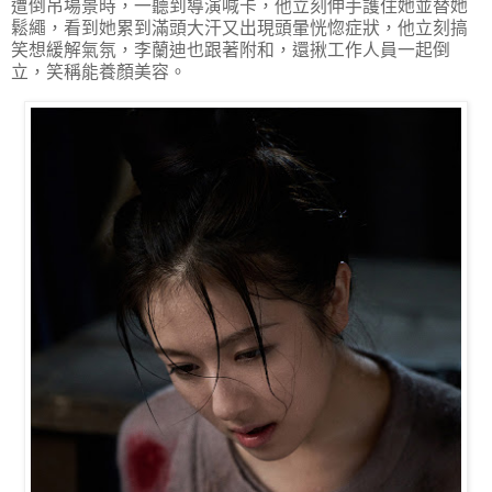
遭倒吊場景時，一聽到導演喊卡，他立刻伸手護住她並替她
鬆繩，看到她累到滿頭大汗又出現頭暈恍惚症狀，他立刻搞
笑想緩解氣氛，李蘭迪也跟著附和，還揪工作人員一起倒
立，笑稱能養顏美容。