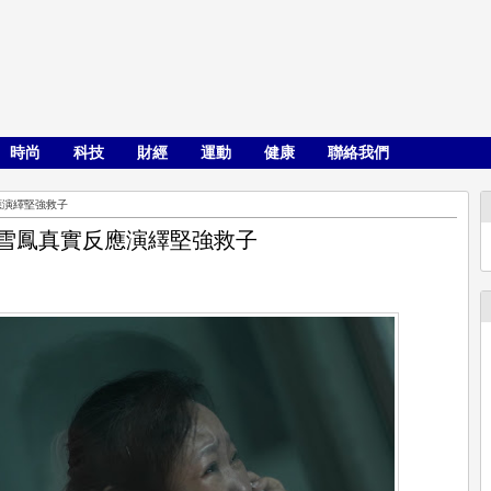
時尚
科技
財經
運動
健康
聯絡我們
應演繹堅強救子
呂雪鳳真實反應演繹堅強救子