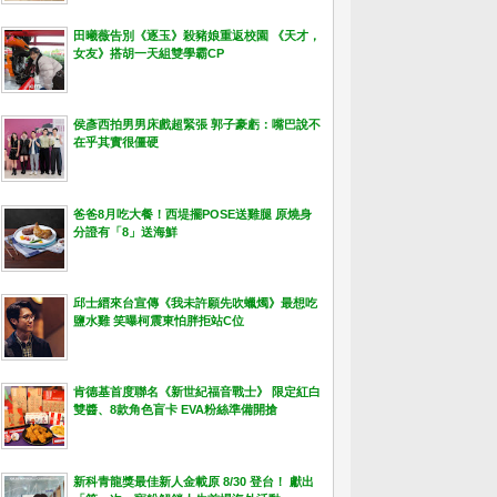
田曦薇告別《逐玉》殺豬娘重返校園 《天才，
女友》搭胡一天組雙學霸CP
侯彥西拍男男床戲超緊張 郭子豪虧：嘴巴說不
在乎其實很僵硬
爸爸8月吃大餐！西堤擺POSE送雞腿 原燒身
分證有「8」送海鮮
邱士縉來台宣傳《我未許願先吹蠟燭》最想吃
鹽水雞 笑曝柯震東怕胖拒站C位
肯德基首度聯名《新世紀福音戰士》 限定紅白
雙醬、8款角色盲卡 EVA粉絲準備開搶
新科青龍獎最佳新人金載原 8/30 登台！ 獻出