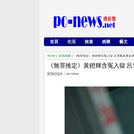
首頁
生活
旅遊
娛樂
藝文
Home
»
影視娛樂
»
《無罪推定》黃鐙輝含冤入獄 呂雪鳳真實反
《無罪推定》黃鐙輝含冤入獄 
8/09/2024
po-news