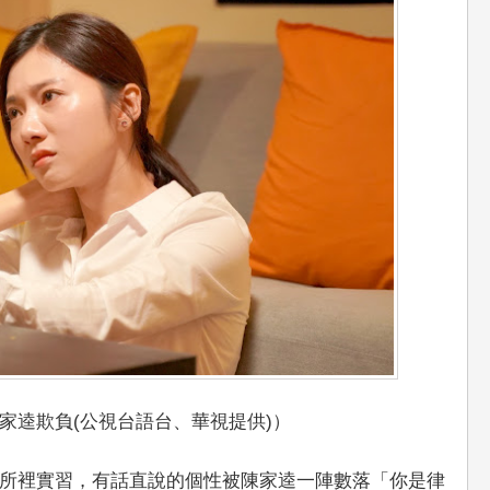
家逵欺負(公視台語台、華視提供)）
所裡實習，有話直說的個性被陳家逵一陣數落「你是律