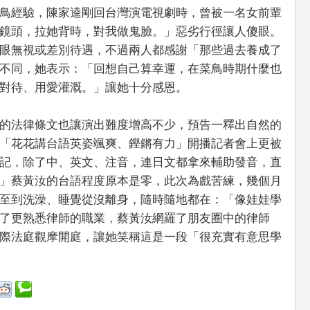
鳥經驗，陳家逵剛回台灣演電視劇時，曾被一名女前輩
鏡頭，拉她背時，對我做鬼臉。」惡劣行徑讓人傻眼。
眼無視或差別待遇，不過兩人都感謝「那些過去養成了
不同，她表示：「回想自己算幸運，在菜鳥時期什麼也
對待、用愛灌溉。」讓她十分感恩。
的法律條文也讓演出難度增高不少，預告一釋出自然的
「花花講台語英姿颯爽、鏗鏘有力」開播記者會上更被
記，除了中、英文、注音，連日文都拿來輔助發音，直
」蔡黃汝的台語程度原本是零，此次為戲苦練，幾個月
至到洗澡、睡覺從沒離身，隨時隨地都在：「像娃娃學
了更熟悉律師的職業，蔡黃汝網羅了朋友圈中的律師
際法庭觀摩開庭，讓她笑稱這是一段「很充實有意思學