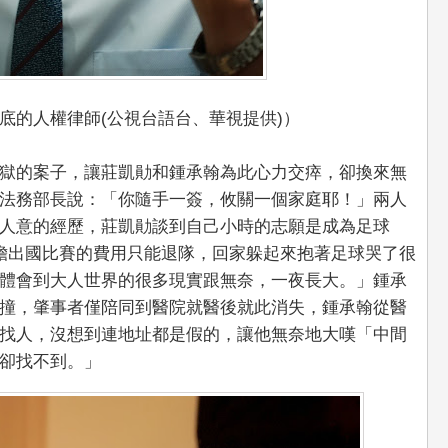
底的人權律師(公視台語台、華視提供)）
獄的案子，讓莊凱勛和鍾承翰為此心力交瘁，卻換來無
法務部長說：「你隨手一簽，攸關一個家庭耶！」兩人
人意的經歷，莊凱勛談到自己小時的志願是成為足球
擔出國比賽的費用只能退隊，回家躲起來抱著足球哭了很
體會到大人世界的很多現實跟無奈，一夜長大。」鍾承
撞，肇事者僅陪同到醫院就醫後就此消失，鍾承翰從醫
找人，沒想到連地址都是假的，讓他無奈地大嘆「中間
卻找不到。」