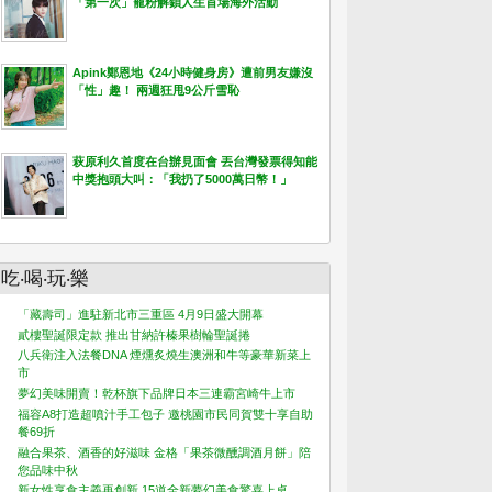
「第一次」寵粉解鎖人生首場海外活動
Apink鄭恩地《24小時健身房》遭前男友嫌沒
「性」趣！ 兩週狂甩9公斤雪恥
萩原利久首度在台辦見面會 丟台灣發票得知能
中獎抱頭大叫：「我扔了5000萬日幣！」
吃‧喝‧玩‧樂
「藏壽司」進駐新北市三重區 4月9日盛大開幕
貳樓聖誕限定款 推出甘納許榛果樹輪聖誕捲
八兵衛注入法餐DNA 煙燻炙燒生澳洲和牛等豪華新菜上
市
夢幻美味開賣！乾杯旗下品牌日本三連霸宮崎牛上市
福容A8打造超噴汁手工包子 邀桃園市民同賀雙十享自助
餐69折
融合果茶、酒香的好滋味 金格「果茶微醺調酒月餅」陪
您品味中秋
新女性享食主義再創新 15道全新夢幻美食驚喜上桌