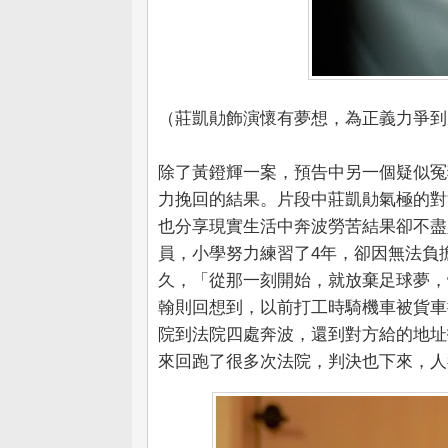
（莊凱勛飾演懷有夢想，為正義力爭到
除了黃鐙輝一案，預告中另一個疑似冤
力挽回的結果。片段中莊凱勛氣極的對
也分享現實生活中奔波勞苦結果卻不盡
員，小學努力練習了4年，卻因無法負
久，「從那一刻開始，就放棄足球夢，
翰則回想到，以前打工時騎機車被貨車
院到法院四處奔波，還到對方給的地址
來回跑了很多次法院，判決也下來，人