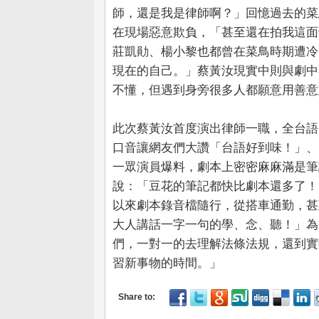
師，還是我是律師啊？」回憶過去的菜
在現場惡意欺負，「甚至還在拍我這面
莊凱勛、楊小黎也都曾在菜鳥時期遭冷
現在的自己。」蔡黃汝現實中則與劇中
不懂，但遇到身旁很多人都願意用善意
此次蔡黃汝首度演出律師一職，全台語
口音讓網友們大讚「台語好到味！」、
一眾演員爆料，劇本上密密麻麻滿是筆
說：「豆花的筆記都快比劇本還多了！
以來劇本錄音檔隨行，從搭車通勤，甚
大人講話一字一句的學、念、聽！」為
們，一對一的去理解法條法規，還到實
習新事物的時間。」