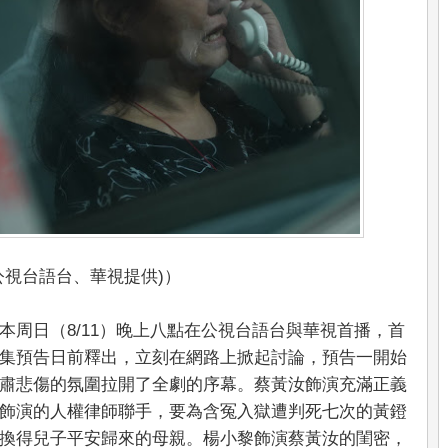
公視台語台、華視提供)）
本周日（8/11）晚上八點在公視台語台與華視首播，首
集預告日前釋出，立刻在網路上掀起討論，預告一開始
肅悲傷的氛圍拉開了全劇的序幕。蔡黃汝飾演充滿正義
飾演的人權律師聯手，要為含冤入獄遭判死七次的黃鐙
換得兒子平安歸來的母親。楊小黎飾演蔡黃汝的閨密，