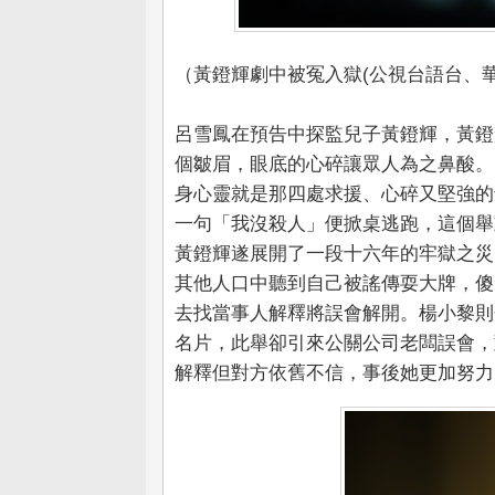
（黃鐙輝劇中被冤入獄(公視台語台、華
呂雪鳳在預告中探監兒子黃鐙輝，黃鐙
個皺眉，眼底的心碎讓眾人為之鼻酸。
身心靈就是那四處求援、心碎又堅強的
一句「我沒殺人」便掀桌逃跑，這個舉
黃鐙輝遂展開了一段十六年的牢獄之災
其他人口中聽到自己被謠傳耍大牌，傻
去找當事人解釋將誤會解開。楊小黎則
名片，此舉卻引來公關公司老闆誤會，
解釋但對方依舊不信，事後她更加努力