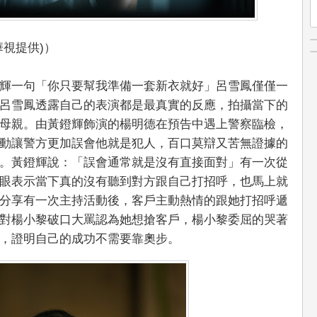
視提供)）
輝一句「你只要幫我準備一套新衣就好」呂雪鳳僅僅一
呂雪鳳透露自己的表演都是最真實的反應，拍攝當下的
母親。由黃鐙輝飾演的楊明德在預告中遇上警察臨檢，
動讓警方更加誤會他就是犯人，百口莫辯又苦無證據的
。黃鐙輝說：「誤會通常就是沒有直接面對」有一次從
眼表示當下真的沒有聽到對方跟自己打招呼，也馬上就
分享有一次主持活動後，客戶主動熱情的跟她打招呼遞
對楊小黎破口大罵認為她想搶客戶，楊小黎委屈的哭著
，證明自己的成功不需要靠奧步。