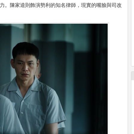
力。陳家逵則飾演勢利的知名律師，現實的嘴臉與司改