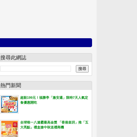
搜尋此網誌
熱門新聞
超殺199元！福勝亭「激安週」限時7天人氣定
食優惠開吃
全球唯一八連霸最高金獎 「香港皇玥」推「五
大亮點」禮盒搶中秋送禮商機