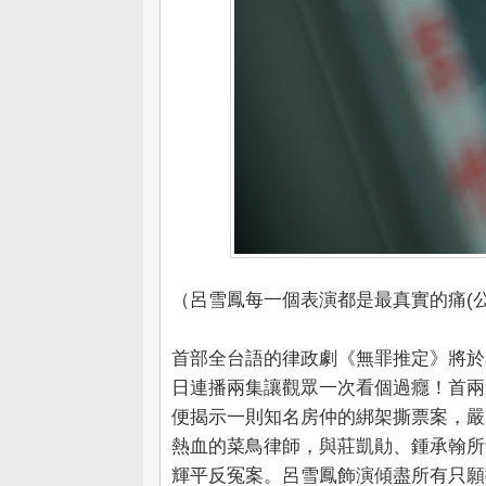
（呂雪鳳每一個表演都是最真實的痛(
首部全台語的律政劇《無罪推定》將於
日連播兩集讓觀眾一次看個過癮！首兩
便揭示一則知名房仲的綁架撕票案，嚴
熱血的菜鳥律師，與莊凱勛、鍾承翰所
輝平反冤案。呂雪鳳飾演傾盡所有只願