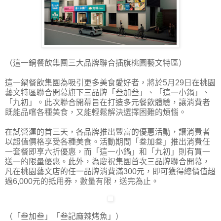
（這一鍋餐飲集團三大品牌聯合插旗桃園藝文特區）
這一鍋餐飲集團為吸引更多美食愛好者，將於5月29日在桃園
藝文特區聯合開幕旗下三品牌「叁加叁」、「這一小鍋」、
「九初」。此次聯合開幕旨在打造多元餐飲體驗，讓消費者
既能品嚐各種美食，又能輕鬆解決選擇困難的煩惱。
在試營運的首三天，各品牌推出豐富的優惠活動，讓消費者
以超值價格享受各種美食。活動期間「叁加叁」推出消費任
一套餐即享六折優惠，而「這一小鍋」和「九初」則有買一
送一的限量優惠。此外，為慶祝集團首次三品牌聯合開幕，
凡在桃園藝文店的任一品牌消費滿300元，即可獲得總價值超
過6,000元的抵用券，數量有限，送完為止。
（「叁加叁」「叁記麻辣烤魚」）