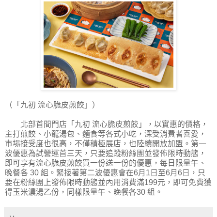
（「九初 流心脆皮煎餃」）
北部首間門店「九初 流心脆皮煎餃」，以實惠的價格，
主打煎餃、小籠湯包、麵食等各式小吃，深受消費者喜愛，
市場接受度也很高，不僅積極展店，也陸續開放加盟。第一
波優惠為試營運首三天，只要追蹤粉絲團並發佈限時動態，
即可享有流心脆皮煎餃買一份送一份的優惠，每日限量午、
晚餐各 30 組。緊接著第二波優惠會在6月1日至6月6日，只
要在粉絲團上發佈限時動態並內用消費滿199元，即可免費獲
得玉米濃湯乙份，同樣限量午、晚餐各30 組。