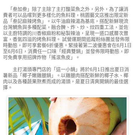
「叁加叁」除了主除了主打酸菜魚之外，另外，為了讓消
費者可以品嚐到更多樣化的魚料理，桃園藝文店推出限定新
品「叁記麻辣烤魚」。以牛油麻辣湯為基底，搭配新鮮現流
台灣鯛魚與多種配菜，融合醃、炸、炒、炆四重工法，並佐
以主廚特調的川香椒麻粉和秘製辣油，呈現一道口感層次豐
富，香氣四溢的烤魚料理。 試營運期間追蹤粉絲團並發佈限
時動態，即可享套餐6折優惠。緊接著第二波優惠會在6月1日
至6月6日，消費任一口味「經典雙鍋」並發佈限時動態，即
可免費享用招牌炸物「搖滾魚皮」。
主打湯頭專門店的「這一小鍋」將於6月1日推出夏日消
暑新品「椰子嫩雞腿鍋」。以雞腿肉搭配新鮮的椰子水、椰
肉以及各種蔬果熬煮而成的湯頭，是夏日清爽開鍋的最佳選
擇。