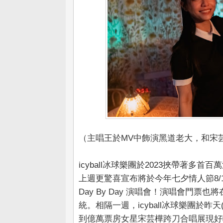
（主唱王於MV中飾演黑道老大，和宋
icyball冰球樂團於2023挾帶著
上週更驚喜宣布將於今年七夕情人節8/10於Z
Day By Day 演唱會！演唱會門票也
統。相隔一週，icyball冰球樂團於昨
到億萬票房女星宋芸樺跨刀合唱展現好