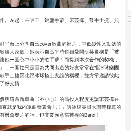
作。左起：主唱王、鍵盤手蒙、宋芸樺、鼓手士捷、貝
平台上分享自己cover歌曲的影片，中低磁性又動聽的
歌給大家聽，她表示自己平時也很愛開玩笑自稱是「被
讓她一圓心中小小的歌手夢！而提到本次合作的契機，
」，一開始只是因為共同出遊的好友常常在播冰球樂團
鼓手士捷因此跟冰球搭上友誼的橋樑，雙方常邀請彼此
了好交情！
參與這首新單曲〈不小心〉的高投入程度更讓宋芸樺在
簡直就是我的單曲發表會吧！」讓冰球團員大讚芸樺真的
有機會發片的話，也非常願意當芸樺的Band！