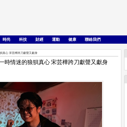
時尚
科技
財經
運動
健康
聯絡我們
的狼狽真心 宋芸樺跨刀獻聲又獻身
唱出一時情迷的狼狽真心 宋芸樺跨刀獻聲又獻身