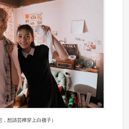
影宅，想請芸樺穿上白襪子）