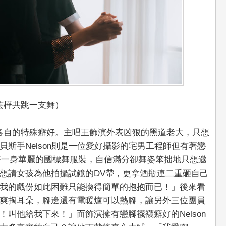
芸樺共跳一支舞）
各自的特殊癖好。主唱王飾演外表凶狠的黑道老大，只想
斯手Nelson則是一位愛好攝影的宅男工程師但有著戀
則穿著一身華麗的國標舞服裝，自信滿分卻舞姿笨拙地只想邀
想請女孩為他拍攝試鏡的DV帶，更拿酒瓶連二重砸自己
我的戲份如此困難只能換得簡單的抱抱而已！」後來看
爽掏耳朵，腳邊還有電暖爐可以熱腳，讓另外三位團員
叫他給我下來！」而飾演擁有戀腳襪襪癖好的Nelson