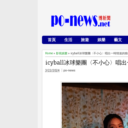
首頁
生活
旅遊
娛樂
藝文
Home
»
影視娛樂
»
icyball冰球樂團〈不小心〉唱出一時情迷
icyball冰球樂團〈不小心〉
3/22/2024
po-news