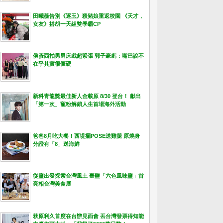
田曦薇告別《逐玉》殺豬娘重返校園 《天才，
女友》搭胡一天組雙學霸CP
侯彥西拍男男床戲超緊張 郭子豪虧：嘴巴說不
在乎其實很僵硬
新科青龍獎最佳新人金載原 8/30 登台！ 獻出
「第一次」寵粉解鎖人生首場海外活動
爸爸8月吃大餐！西堤擺POSE送雞腿 原燒身
分證有「8」送海鮮
從鹽出發探索台灣風土 臺鹽「六色風味鹽」首
亮相台灣美食展
萩原利久首度在台辦見面會 丟台灣發票得知能