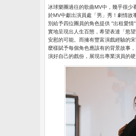
冰球樂團過往的歌曲MV中，幾乎很少
於MV中獻出演員處「男」秀！劇情故
別給予四位團員的角色提供 "出租愛情
實地呈現出人生百態，希望表達「慾望
安慰的可能。而擁有豐富演戲經驗的宋
麼樣賦予每個角色應該有的背景故事，
演好自己的戲份，展現出專業演員的硬