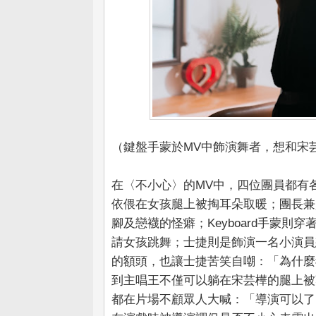
（鍵盤手蒙於MV中飾演舞者，想和宋
在〈不小心〉的MV中，四位團員都有
依偎在女孩腿上被掏耳朵取暖；團長兼貝
腳及戀襪的怪癖；Keyboard手蒙
請女孩跳舞；士捷則是飾演一名小演員
的額頭，也讓士捷苦笑自嘲：「為什麼
到主唱王不僅可以躺在宋芸樺的腿上被
都在片場不顧眾人大喊：「導演可以了！