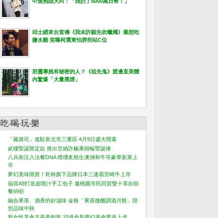
中獎抱頭大叫：「我扔了5000萬日幣！」
邱士縉來台宣傳《我未許願先吹蠟燭》最想吃
鹽水雞 笑曝柯震東怕胖拒站C位
邪靈專挑有秘密的人？《祖先鬼》渡邊直美體
內驚爆「大量黑煙」
吃‧喝‧玩‧樂
「藏壽司」進駐新北市三重區 4月9日盛大開幕
貳樓聖誕限定款 推出甘納許榛果樹輪聖誕捲
八兵衛注入法餐DNA 煙燻炙燒生澳洲和牛等豪華新菜上
市
夢幻美味開賣！乾杯旗下品牌日本三連霸宮崎牛上市
福容A8打造超噴汁手工包子 邀桃園市民同賀雙十享自助
餐69折
融合果茶、酒香的好滋味 金格「果茶微醺調酒月餅」陪
您品味中秋
新女性享食主義再創新 15道全新夢幻美食驚喜上桌