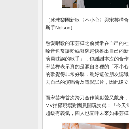
（冰球樂團新歌〈不小心〉與宋芸樺合
斯手Nelson）
熱愛唱歌的宋芸樺之前就常在自己的社群
嗓音也常讓粉絲敲碗趕快推出自己的新
演員耽誤的歌手」，也謝謝本次的合作
宋芸樺表示真的是源自各種的「不小心
的歌覺得非常好聽，剛好這位朋友認識
去自己的演唱會及電影試片，因此建立
而宋芸樺首次跨刀合作就獻聲又獻身，
MV拍攝現場對團員開玩笑稱：「今天
超級有義氣，四人也直呼未來如果芸樺