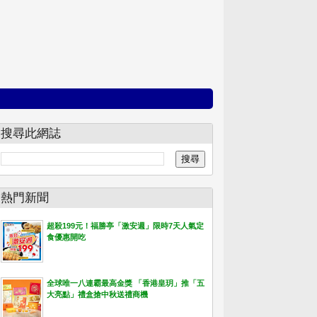
搜尋此網誌
熱門新聞
超殺199元！福勝亭「激安週」限時7天人氣定
食優惠開吃
全球唯一八連霸最高金獎 「香港皇玥」推「五
大亮點」禮盒搶中秋送禮商機