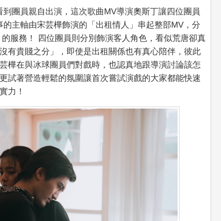
看到團員親自出演，這次歌曲MV導演奧斯丁讓四位團員
事的主軸由宋芸樺飾演的「出租情人」串起整部MV，分
" 的服務！ 四位團員則分別飾演客人角色，看似荒唐卻真
沒有貴賤之分」，即使是出租關係也有真心陪伴，彼此
芸樺在與冰球團員們對戲時，也認真地跟導演討論該怎
更試著營造輕鬆的氛圍讓首次嘗試演戲的大家都能快速
實力！