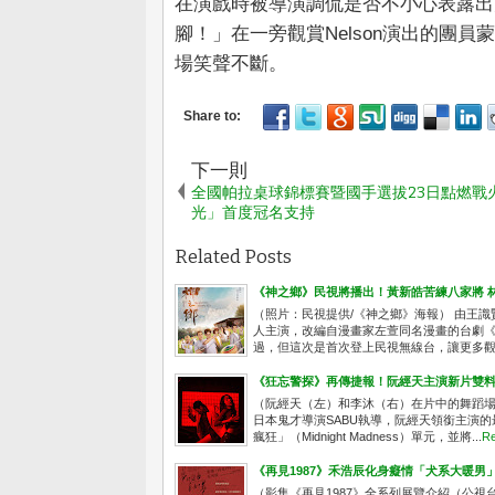
在演戲時被導演調侃是否不小心表露出
腳！」在一旁觀賞Nelson演出的團
場笑聲不斷。
下一則
全國帕拉桌球錦標賽暨國手選拔23日點燃戰火
光」首度冠名支持
Related Posts
《神之鄉》民視將播出！黃新皓苦練八家將 
（照片：民視提供/《神之鄉》海報） 由王
人主演，改編自漫畫家左萱同名漫畫的台劇《
過，但這次是首次登上民視無線台，讓更多觀眾
《狂忘警探》再傳捷報！阮經天主演新片雙
（阮經天（左）和李沐（右）在片中的舞蹈場
日本鬼才導演SABU執導，阮經天領銜主演的
瘋狂」（Midnight Madness）單元，並將...
Re
《再見1987》禾浩辰化身癡情「犬系大暖男
（影集《再見1987》全系列展覽介紹（公視台語