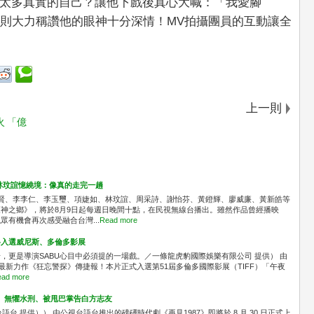
太多真實的自己？讓他下戲後真心大喊：「我愛腳
員蒙則大力稱讚他的眼神十分深情！MV拍攝團員的互動讓全
上一則
 「億
林玟誼憶繞境：像真的走完一趟
識賢、李李仁、李玉璽、項婕如、林玟誼、周采詩、謝怡芬、黃鐙輝、廖威廉、黃新皓等
神之鄉》，將於8月9日起每週日晚間十點，在民視無線台播出。雖然作品曾經播映
有機會再次感受融合台灣...
Read more
料入選威尼斯、多倫多影展
，更是導演SABU心目中必須提的一場戲。／一條龍虎豹國際娛樂有限公司 提供） 由
最新力作《狂忘警探》傳捷報！本片正式入選第51屆多倫多國際影展（TIFF）「午夜
ad more
」 無懼水刑、被甩巴掌告白方志友
台 提供）） 由公視台語台推出的磅礡時代劇《再見1987》即將於 8 月 30 日正式上