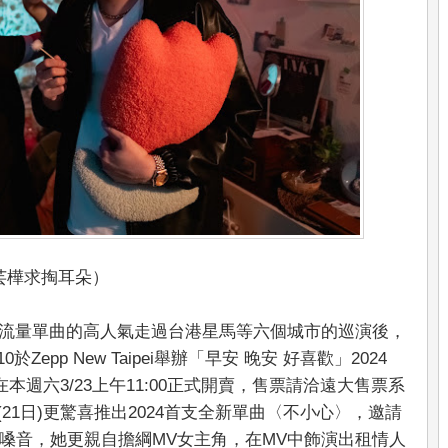
芸樺求掏耳朵）
多首百萬流量單曲的高人氣走過台港星馬等六個城市的巡演後，
epp New Taipei舉辦「早安 晚安 好喜歡」2024
將在本週六3/23上午11:00正式開賣，售票請洽遠大售票系
天(21日)更驚喜推出2024首支全新單曲〈不小心〉，邀請
嗓音，她更親自擔綱MV女主角，在MV中飾演出租情人