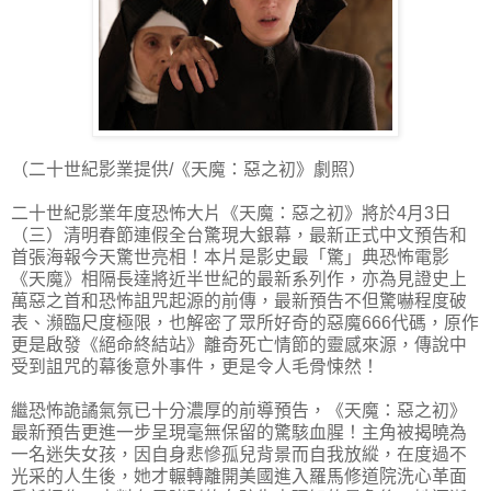
（二十世紀影業提供/《天魔：惡之初》劇照）
二十世紀影業年度恐怖大片《天魔：惡之初》將於4月3日
（三）清明春節連假全台驚現大銀幕，最新正式中文預告和
首張海報今天驚世亮相！本片是影史最「驚」典恐怖電影
《天魔》相隔長達將近半世紀的最新系列作，亦為見證史上
萬惡之首和恐怖詛咒起源的前傳，最新預告不但驚嚇程度破
表、瀕臨尺度極限，也解密了眾所好奇的惡魔666代碼，原作
更是啟發《絕命終結站》離奇死亡情節的靈感來源，傳說中
受到詛咒的幕後意外事件，更是令人毛骨悚然！
繼恐怖詭譎氣氛已十分濃厚的前導預告，《天魔：惡之初》
最新預告更進一步呈現毫無保留的驚駭血腥！主角被揭曉為
一名迷失女孩，因自身悲慘孤兒背景而自我放縱，在度過不
光采的人生後，她才輾轉離開美國進入羅馬修道院洗心革面