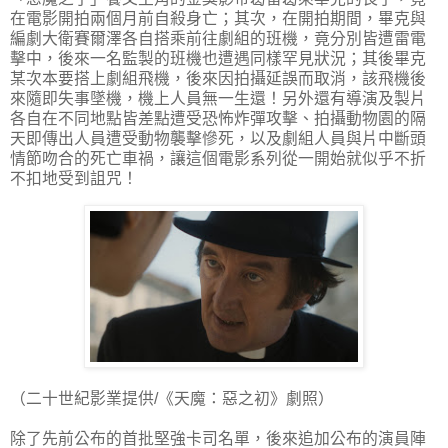
在電影開拍兩個月前自殺身亡；其次，在開拍期間，畢克與
編劇大衛賽爾澤各自搭乘前往劇組的班機，竟分別皆遭雷電
擊中，後來一名監製的班機也遭遇同樣罕見狀況；其後畢克
某次本要搭上劇組飛機，後來因拍攝延誤而取消，該飛機後
來隨即失事墜機，機上人員無一生還！另外還有導演及製片
各自在不同地點皆差點遭受恐怖炸彈攻擊、拍攝動物園的隔
天即傳出人員遭受動物襲擊慘死，以及劇組人員與片中斷頭
情節吻合的死亡車禍，讓這個電影系列從一開始就似乎不折
不扣地受到詛咒！
（二十世紀影業提供/《天魔：惡之初》劇照）
除了先前公布的首批堅強卡司名單，後來追加公布的演員陣