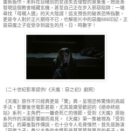
重新振作，未料在目睹別的女孩失去理智的景象後，她逐漸
發現這個教會暗藏玄機，甚至自己正在步入邪惡陷阱：一場
尋找「母親人選」的天大陰謀！這支預告的破表恐怖指數，
更是令人對於正片期待不已，也解密片中的惡魔666印記，正
是惡魔之子從受孕到誕生的月、日、時數字！
（二十世紀影業提供/《天魔：惡之初》劇照）
《天魔》原作不只經典更是「驚」典，呈現恐怖驚悚的高超
手法，影響後世電影甚鉅，尤其是廣受歡迎的《絕命終結
站》系列，主角們一一離奇死亡的情節，受到《天魔》原始
系列作的深遠影響顯而易見。《天魔》第一集被視為「受到
詛咒」的幕後製作傳說，也十分令人毛骨悚然，首先是飾演
「惡魔之子」養父主角的金獎影帝葛雷葛萊畢克的長子，竟