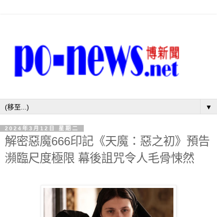
▼
2024年3月12日 星期二
解密惡魔666印記《天魔：惡之初》預告
瀕臨尺度極限 幕後詛咒令人毛骨悚然