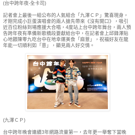
(台中跨年夜-全卡司)
記者會上最後一組公布的人氣組合「九澤ＣＰ」驚喜現身，
才剛完成小巨蛋演唱會的兩人搶先帶來《沒有開口》，吸引
近百位粉絲到場應援大合唱，4度站上台中跨年舞台，兩人預
告跨年夜有準備新歌橋段要獻給台中，在記者會上邱鋒澤貼
心地餵陳零九吃台中在地幸運美食「麻薏」，祝福好友在龍
年能一切順利如「意」，顯見兩人好交情。
(九澤ＣＰ)
台中跨年晚會連續3年網路流量第一，去年更一舉奪下當晚