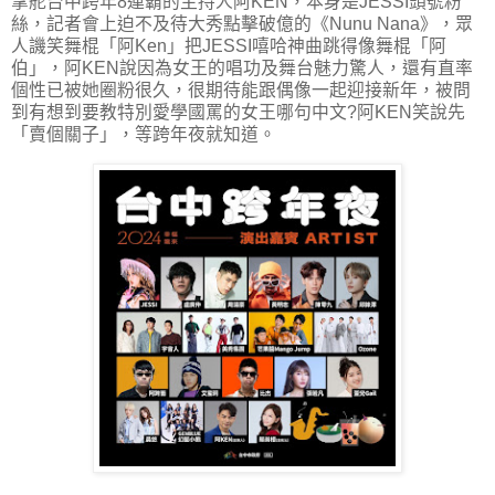
掌舵台中跨年8連霸的主持人阿KEN，本身是JESSI頭號粉
絲，記者會上迫不及待大秀點擊破億的《Nunu Nana》，眾
人譏笑舞棍「阿Ken」把JESSI嘻哈神曲跳得像舞棍「阿
伯」，阿KEN說因為女王的唱功及舞台魅力驚人，還有直率
個性已被她圈粉很久，很期待能跟偶像一起迎接新年，被問
到有想到要教特別愛學國罵的女王哪句中文?阿KEN笑說先
「賣個關子」，等跨年夜就知道。