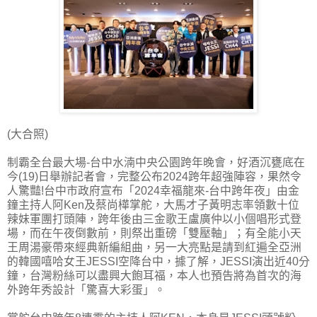
(大合照)
制霸全台最大場-台中水湳中央公園跨年晚會，好酒沉甕底在
今(19)日舉辦記者會，完整公布2024跨年超強陣容，果然令
人驚豔!台中市政府宣布「2024幸福龍來-台中跨年夜」由金
鐘主持人阿Ken及蔡尚樺掌舵，大馬才子黃明志率領數十位
辣妹軍團打頭陣，跨年後由三金歌王盧廣仲以小個唱形式登
場，而在午夜倒數前，則祭出重磅「雙壓軸」；有全能小天
王周湯豪帶來經典新編組曲，另一大亮點是請到紅遍全亞洲
的韓國嘻哈女王JESSI空降台中，據了解，JESSI演出近40分
鐘，台灣粉絲可以盡興大飽耳福，本人也預告將為首次的海
外跨年秀設計「驚喜大彩蛋」。