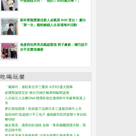
中獎抱頭大叫：「我扔了5000萬日幣！」
新科青龍獎最佳新人金載原 8/30 登台！ 獻出
「第一次」寵粉解鎖人生首場海外活動
侯彥西拍男男床戲超緊張 郭子豪虧：嘴巴說不
在乎其實很僵硬
吃‧喝‧玩‧樂
「藏壽司」進駐新北市三重區 4月9日盛大開幕
貳樓聖誕限定款 推出甘納許榛果樹輪聖誕捲
八兵衛注入法餐DNA 煙燻炙燒生澳洲和牛等豪華新菜上
市
夢幻美味開賣！乾杯旗下品牌日本三連霸宮崎牛上市
福容A8打造超噴汁手工包子 邀桃園市民同賀雙十享自助
餐69折
融合果茶、酒香的好滋味 金格「果茶微醺調酒月餅」陪
您品味中秋
新女性享食主義再創新 15道全新夢幻美食驚喜上桌