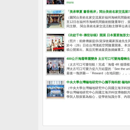
more
「美承華夏 書香兩岸」閩台美術名家交流展7
（圖閩台美術名家交流展於福州海峽民間藝術館展
至12日在福州市海峽民間藝術館隆重舉行，
同主辦。 閩台美術名家交流活動主辦單位表示，
《衣紋千年·傳世珍稿》開展 日本重要無形
（照片：前鋒傳媒提供/資深收藏家孫迪先生
於今（26）日在台灣漢紙空間隆重開幕。本
稿公開展出。展品完整涵蓋貴族婚嫁重工、文人
400公斤海廢華麗變身 太古可口可樂海廢轉
（太古可口可樂領航！完成「海廢 4R 循
灣太古可口可樂力促六方結盟的「See the
最後一塊拼圖—「Reward（在地回饋）」。..
中央大學台灣極地研究中心攜手海科館 極地
（中央大學台灣極地研究中心與國立海洋科技
學台灣極地研究中心與國立海洋科技博物館共
學與人類探索為核心，從學術知識分享、內容論