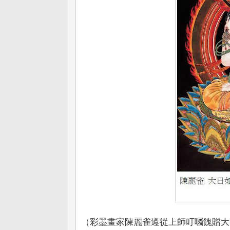
（彩墨畫家陳麗雀遵從上師叮囑餽贈大