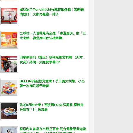
峮峮認了Monchhichi收藏花很多錢！談新戀
情鬆口：大家再觀察一陣子
全球唯一八連霸最高金獎 「香港皇玥」推「五
大亮點」禮盒搶中秋送禮商機
田曦薇告別《逐玉》殺豬娘重返校園 《天才，
女友》搭胡一天組雙學霸CP
BELLINI推全新兒童餐！手工義大利麵、小比
薩一次滿足親子味蕾
爸爸8月吃大餐！西堤擺POSE送雞腿 原燒身
分證有「8」送海鮮
萩原利久首度在台辦見面會 丟台灣發票得知能