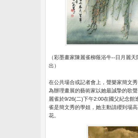
（彩墨畫家陳麗雀柳蔭浴牛--日月麗天
出）
在公共場合或記者會上，聲樂家簡文秀
為辦理畫展的藝術家以她最誠摯的歌聲
麗雀於9/26(二)下午2:00在國父
雀是簡文秀的學姐，她主動請纓到場高
花。