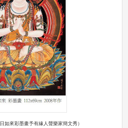
日如來彩墨畫予有緣人聲樂家簡文秀）