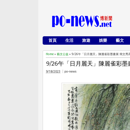
首頁
生活
旅遊
娛樂
藝文
Home
»
藝文公益
»
9/26午「日月麗天」陳麗雀彩墨畫展 簡文秀
9/26午「日月麗天」陳麗雀彩墨
9/18/2023
po-news