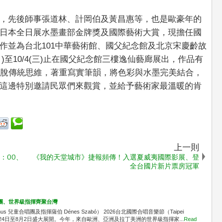
，先後師事張道林、計岡伯及黃昌惠等，也是歐豪年的
日本全日展水墨畫部金牌獎及國際藝術大賞，現擔任國
作並為台北101中華藝術館、國父紀念館及北京宋慶齡故
日)至10/4(三)止在國父紀念館三樓逸仙藝廊展出，作品有
跳脫傳統思維，著重寫實筆韻，將色彩與水墨完美結合，
這邊特別邀請民眾們來觀賞，並給予藝術家最溫暖的肯
上一則
4：00、
《我的天堂城市》捷報頻傳！入選夏威夷國際影展、登
全台國片新片票房冠軍
唱團、世界級指揮齊聚台灣
 兒童合唱團及指揮薩伯 Dénes Szabó） 2026台北國際合唱音樂節（Taipei
l, TICF）將於7月24日至8月2日盛大展開。今年，來自歐洲、亞洲及拉丁美洲的世界級指揮家...
Read