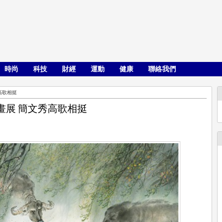
時尚
科技
財經
運動
健康
聯絡我們
高歌相挺
畫展 簡文秀高歌相挺