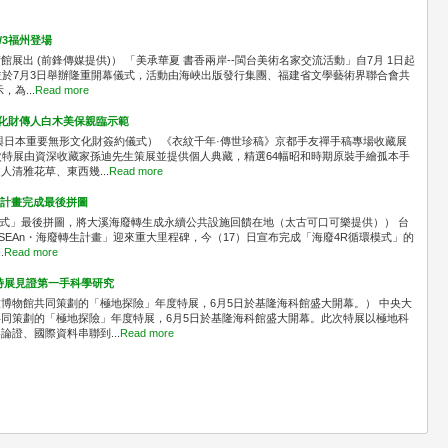
/3福州登場
出 (前鋒傳媒提供)） 「美承華夏 書香兩岸--閩台美術名家交流活動」自7月 1日起
並於7月3日舉辦隆重開幕儀式，活動由海峽出版發行集團、福建省文學藝術界聯合會共
為...
Read more
文化財傳人白木美保親臨示範
與日本重要無形文化財簽約儀式） 《衣紋千年·傳世珍稿》京都手友禪手稿專場收藏展
次特展由資深收藏家孫迪先生策展並提供個人典藏，精選64幅昭和時期原裝手繪孤本手
清雅花草、東西幾...
Read more
生計畫完成最後拼圖
環模式」最後拼圖，將大溪海廢轉生成永續公共設施回饋在地（太古可口可樂提供）） 台
 unSEAn・海廢轉生計畫」迎來重大里程碑，今（17）日宣布完成「海廢4R循環模式」的
.
Read more
特展見證第一手科學研究
博物館共同策劃的「極地探險」年度特展，6月5日於基隆海科館盛大開幕。） 中央大
同策劃的「極地探險」年度特展，6月5日於基隆海科館盛大開幕。此次特展以極地科
證、國際資料串聯到...
Read more