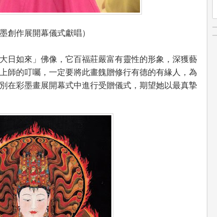
墨創作展開幕儀式獻唱）
大日如來」佛像，它百福莊嚴富有靈性的形象，深獲藝
上師的叮囑，一定要將此畫餽贈修行有德的有緣人，為
別在彩墨畫展開幕式中進行受贈儀式，期望她以最真摯