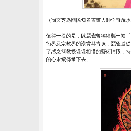
（簡文秀為國際知名書畫大師李奇茂水
值得一提的是，陳麗雀曾經繪製一幅「
術界及宗教界的讚賞與青睞，麗雀遵從
了感念簡教授惺惺相惜的藝術情懷，特
的心永續傳承下去。