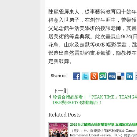
陳麗雀屏東人，從事藝術教育四十餘年
得意入世弟子，在創作生涯中，曾榮獲
父紀念館生活美學班的授課老師，其畫
居美術館等處典藏。此次畫展自9/24(
花鳥、山水及走獸等60多幅彩墨畫，
營造出自然靈動的畫境氣韻，簡教授在
定與鼓舞。
下一則
珍貴合體必須看！「PEAK TIME」TEAM 2
DKB與BAE173炸翻舞台！
Related Posts
2026台北國際合唱音樂節登場 五國冠軍合
（照片：台北愛樂提供/匈牙利國寶級 Cantemus
International Choral Festiva