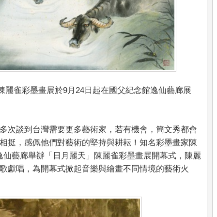
陳麗雀彩墨畫展於9月24日起在國父紀念館逸仙藝廊展
多次談到台灣需要更多藝術家，若有機會，簡文秀都會
相挺，感佩他們對藝術的堅持與耕耘！知名彩墨畫家陳
紀念館逸仙藝廊舉辦「日月麗天」陳麗雀彩墨畫展開幕式，陳麗
歌獻唱，為開幕式掀起音樂與繪畫不同情境的藝術火