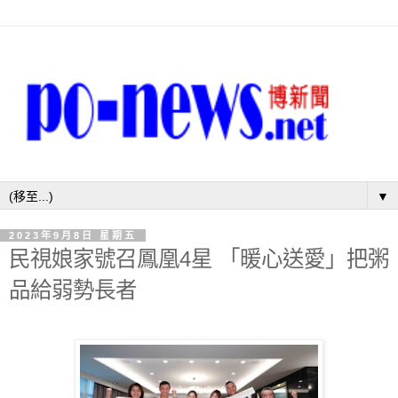
▼
2023年9月8日 星期五
民視娘家號召鳳凰4星 「暖心送愛」把粥
品給弱勢長者