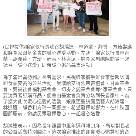
(民視提供/娘家執行長號召胡鴻達、林道遠、靜香、方琦響應
和鮮食家跟基金會的暖心送愛活動。左起：娘家執行長林香
蘭、胡鴻達、方琦、靜香、林道遠、鮮食家副總陳勳賢一起
號召「暖心送愛」即時暖心粥品募集活動）
為了滿足弱勢獨居長者需求，民視娘家攜手鮮食家發起認購
即食藜麥粥的公益活動，受贈給安得烈慈善協會、甘霖基金
會、雙福社會福利基金會、切膚之愛基金會等4家基金會。只
要消費者訂購商品，便會由基金會負責分送到長者家中。為
了擴大此次暖心送愛的活動，娘家更邀請鳳凰藝人胡鴻達、
林道遠、靜香和方琦一同響應，希望發揮影響力，在中秋團
圓節慶前，邀請民眾發揮愛心，一起暖心送愛。
胡鴻達表示，因為長年照顧中風年邁母親11年，所以對長者
的公益活動特別關注。這次娘家推出的即食暖心粥質地適合