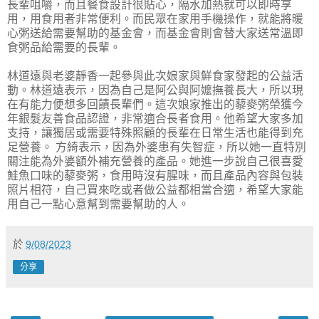
長輩咀嚼，而且餐食設計很貼心，隔水加熱就可以即時享
用，用食用者非常便利。而民眾在家用手機操作，就能將暖
心粥送給需要幫助的基金會，而基金會則會替大家送常溫即
食粥品給需要的長輩。
林道遠與老婆靜香一起參與此次娘家與鮮食家發起的公益活
動。林道遠表示，因為自己是阿公與阿嬤撫養長大，所以現
在有能力便想多回饋長輩們。這次娘家推出的藜麥粥榮獲今
年銀髮友善食品認證，非常適合長者食用。他希望大家多加
支持，讓獨居或需要特殊照顧的長輩在日常生活也能得到充
足營養。 方綺表示，因為外婆患有失智症，所以她一直特別
關注能為外婆額外補充營養的產品。她進一步說自己很喜愛
鮭魚口味的藜麥粥，食用時沒有腥味，而且產品內容與包裝
照片相符，自己買來吃或者做公益都相當合適，希望大家能
用自己一點心意幫到需要幫助的人。
於
9/08/2023
分享