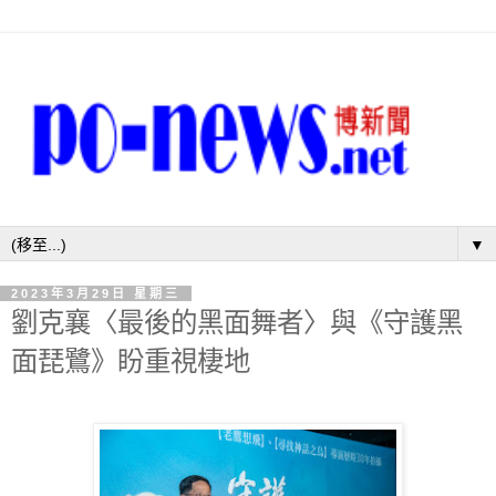
▼
2023年3月29日 星期三
劉克襄〈最後的黑面舞者〉與《守護黑
面琵鷺》盼重視棲地