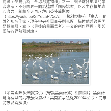
前黑面琵鷺仍為「全球瀕危物種」之一，讓全球各地區的學
者專家，不分國界一同為這群「國際嬌客」以及生存棲地盡
心盡力。劇組今天再度釋出番外篇影像
（https://youtu.be/SlYeLaR75cA），邀請到擁有「鳥人」稱
號的知名作家、現任中央社董事長劉克襄，描述他曾為黑面
琵鷺請願，寫下〈最後的黑面舞者〉一文的創作歷程，引起
當時各界熱烈討論。
（采昌國際多媒體提供/【守護黑面琵鷺】相關圖片_黑面琵
鷺所棲息的高雄茄萣濕地，其開發爭議從2009年至今，尚未
能被妥善解決）