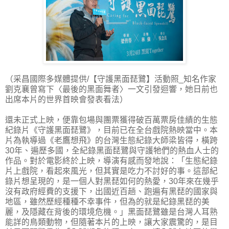
（采昌國際多媒體提供/【守護黑面琵鷺】活動照_知名作家
劉克襄曾寫下〈最後的黑面舞者〉一文引發迴響，她日前也
出席本片的世界首映會發表看法）
還未正式上映，便靠包場與團票獲得破百萬票房佳績的生態
紀錄片《守護黑面琵鷺》，目前已在全台戲院熱映當中。本
片為執導過《老鷹想飛》的台灣生態紀錄大師梁皆得，橫跨
30年、遍歷多國，全紀錄黑面琵鷺與守護牠們的熱血人士的
作品。對於電影終於上映，導演有感而發地說：「生態紀錄
片上戲院，看起來風光，但其實是吃力不討好的事。這部紀
錄片想呈現的，是一個人對黑琵如何的熱愛，30年來在幾乎
沒有政府經費的支援下，出國近百趟、跑遍有黑琵的國家與
地區，雖然歷經種種不幸事件，但為的就是紀錄黑琵的美
麗，及隱藏在背後的環境危機。」黑面琵鷺雖是台灣人耳熟
能詳的鳥類動物，但隨著本片的上映，讓大家震驚的，是目