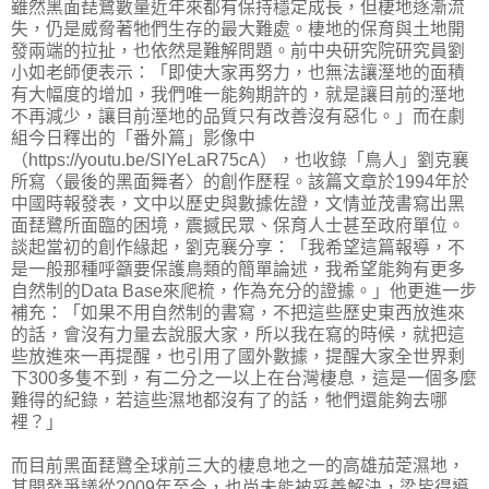
雖然黑面琵鷺數量近年來都有保持穩定成長，但棲地逐漸流
失，仍是威脅著牠們生存的最大難處。棲地的保育與土地開
發兩端的拉扯，也依然是難解問題。前中央研究院研究員劉
小如老師便表示：「即使大家再努力，也無法讓溼地的面積
有大幅度的增加，我們唯一能夠期許的，就是讓目前的溼地
不再減少，讓目前溼地的品質只有改善沒有惡化。」而在劇
組今日釋出的「番外篇」影像中
（https://youtu.be/SlYeLaR75cA），也收錄「鳥人」劉克襄
所寫〈最後的黑面舞者〉的創作歷程。該篇文章於1994年於
中國時報發表，文中以歷史與數據佐證，文情並茂書寫出黑
面琵鷺所面臨的困境，震撼民眾、保育人士甚至政府單位。
談起當初的創作緣起，劉克襄分享：「我希望這篇報導，不
是一般那種呼籲要保護鳥類的簡單論述，我希望能夠有更多
自然制的Data Base來爬梳，作為充分的證據。」他更進一步
補充：「如果不用自然制的書寫，不把這些歷史東西放進來
的話，會沒有力量去說服大家，所以我在寫的時候，就把這
些放進來一再提醒，也引用了國外數據，提醒大家全世界剩
下300多隻不到，有二分之一以上在台灣棲息，這是一個多麼
難得的紀錄，若這些濕地都沒有了的話，牠們還能夠去哪
裡？」
而目前黑面琵鷺全球前三大的棲息地之一的高雄茄萣濕地，
其開發爭議從2009年至今，也尚未能被妥善解決，梁皆得導