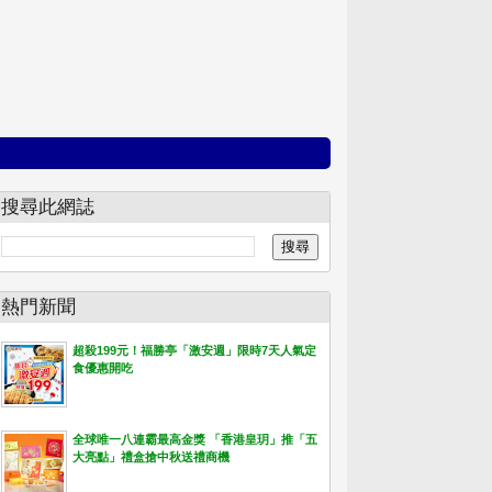
搜尋此網誌
熱門新聞
超殺199元！福勝亭「激安週」限時7天人氣定
食優惠開吃
全球唯一八連霸最高金獎 「香港皇玥」推「五
大亮點」禮盒搶中秋送禮商機