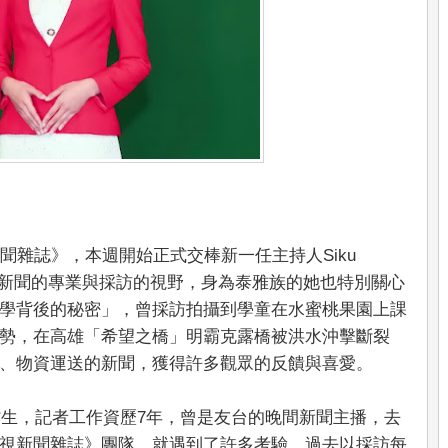
聞雜誌》，本週開始正式交棒新一任主持人Siku
播報新聞的專業與採訪的視野，身為泰雅族的她也特別關心
學背後的秘密」，曾採訪拍攝到學童在水蜜桃果園上課
勢，在高雄「希望之橋」明霸克露橋被洪水沖擊斷裂
、物資運送的新聞，獲得許多觀眾的反饋與喜愛。
的高材生，記者工作資歷7年，曾是友台的晚間新聞主播，去
視新聞雜誌》團隊，就遇到了許多考驗，過去以採訪每