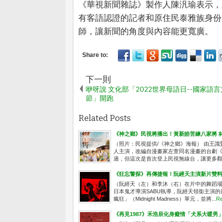
《華視新聞雜誌》製作人陳汎瑜表示，
有客語認證的記者和原住民泰雅族身份
師，讓新聞的角度與內容能更寬廣。
下一則
咿呀說 文化部「2022世界母語日--國家語
節」開跑
Related Posts
《神之鄉》民視將播出！黃新皓苦練八家將 
（照片：民視提供/《神之鄉》海報） 由王
人主演，改編自漫畫家左萱同名漫畫的台劇《
過，但這次是首次登上民視無線台，讓更多觀眾
《狂忘警探》再傳捷報！阮經天主演新片雙
（阮經天（左）和李沐（右）在片中的舞蹈場
日本鬼才導演SABU執導，阮經天領銜主演的
瘋狂」（Midnight Madness）單元，並將...
Re
《再見1987》禾浩辰化身癡情「犬系大暖男