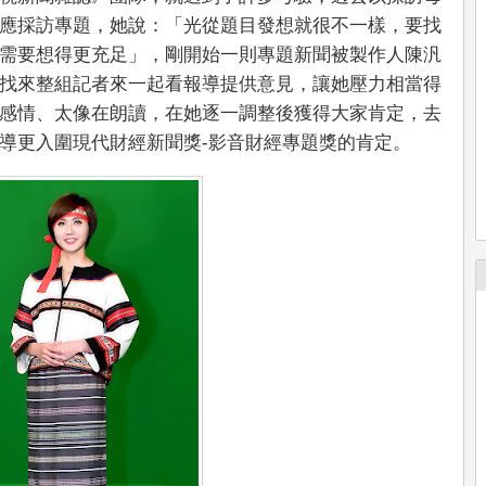
應採訪專題，她說：「光從題目發想就很不一樣，要找
需要想得更充足」，剛開始一則專題新聞被製作人陳汎
找來整組記者來一起看報導提供意見，讓她壓力相當得
感情、太像在朗讀，在她逐一調整後獲得大家肯定，去
導更入圍現代財經新聞獎-影音財經專題獎的肯定。