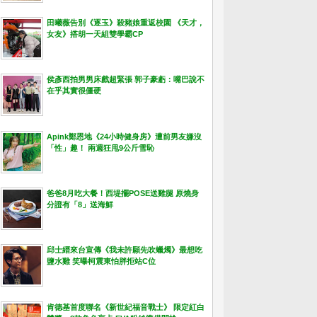
田曦薇告別《逐玉》殺豬娘重返校園 《天才，
女友》搭胡一天組雙學霸CP
侯彥西拍男男床戲超緊張 郭子豪虧：嘴巴說不
在乎其實很僵硬
Apink鄭恩地《24小時健身房》遭前男友嫌沒
「性」趣！ 兩週狂甩9公斤雪恥
爸爸8月吃大餐！西堤擺POSE送雞腿 原燒身
分證有「8」送海鮮
邱士縉來台宣傳《我未許願先吹蠟燭》最想吃
鹽水雞 笑曝柯震東怕胖拒站C位
肯德基首度聯名《新世紀福音戰士》 限定紅白