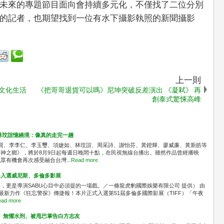
未來的專題節目面向會持續多元化，不僅找了二位分別
的記者，也期望找到一位有水下攝影執照的新聞攝影
上一則
言文化生活
《把哥哥退貨可以嗎》尼坤突破反差演出 《凝弒》 再
創泰式驚悚高峰
林玟誼憶繞境：像真的走完一趟
識賢、李李仁、李玉璽、項婕如、林玟誼、周采詩、謝怡芬、黃鐙輝、廖威廉、黃新皓等
神之鄉》，將於8月9日起每週日晚間十點，在民視無線台播出。雖然作品曾經播映
有機會再次感受融合台灣...
Read more
料入選威尼斯、多倫多影展
，更是導演SABU心目中必須提的一場戲。／一條龍虎豹國際娛樂有限公司 提供） 由
最新力作《狂忘警探》傳捷報！本片正式入選第51屆多倫多國際影展（TIFF）「午夜
ad more
」 無懼水刑、被甩巴掌告白方志友