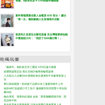
雙醬、8款角色盲卡 EVA粉絲準備開搶
新科青龍獎最佳新人金載原 8/30 登台！ 獻出
「第一次」寵粉解鎖人生首場海外活動
萩原利久首度在台辦見面會 丟台灣發票得知能
中獎抱頭大叫：「我扔了5000萬日幣！」
吃‧喝‧玩‧樂
「藏壽司」進駐新北市三重區 4月9日盛大開幕
貳樓聖誕限定款 推出甘納許榛果樹輪聖誕捲
八兵衛注入法餐DNA 煙燻炙燒生澳洲和牛等豪華新菜上
市
夢幻美味開賣！乾杯旗下品牌日本三連霸宮崎牛上市
福容A8打造超噴汁手工包子 邀桃園市民同賀雙十享自助
餐69折
融合果茶、酒香的好滋味 金格「果茶微醺調酒月餅」陪
您品味中秋
新女性享食主義再創新 15道全新夢幻美食驚喜上桌