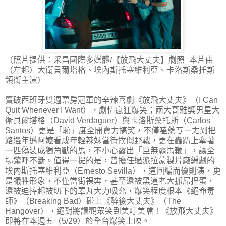
（照片提供：采昌國際多媒體/【放飛大丈夫】劇照_本片由
（左起）大衛貝爾塔格、埃內斯托塞維利亞、卡洛斯桑托斯
領銜主演）
賣破西班牙雙週票房冠軍的辛辣喜劇《放飛大丈夫》（I Can
Quit Whenever I Want），劇情瘋狂爆笑；兩大哥雅獎男星大
衛貝爾塔格（David Verdaguer）與卡洛斯桑托斯（Carlos
Santos）更是「恥」度全開賣力搞笑，不僅嗑藥ㄎㄧㄤ到把
路邊年邁阿嬤看成年輕辣妹當街撲倒野戰，更在轟趴上牽著
一匹偽裝成獨角獸的馬，不小心露出「巨無霸馬鞭」，讓全
場驚呼不斷。值得一提的是，曾擔任過派拉蒙製片廠編劇的
埃內斯托塞維利亞（Ernesto Sevilla），這回編而優則演，更
是犧牲形象，不僅當街裸奔，甚至還被黑道老大抓屌捏蛋，
還被迫捧起被切下的睪丸大力吸允，爆笑程度根本《絕命毒
師》（Breaking Bad）碰上《醉後大丈夫》（The
Hangover），絕對將讓觀眾笑到美叮美噹！《放飛大丈夫》
即將在本週五（5/29）於全台爆笑上映。