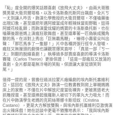
「恥」度全開的爆笑話題喜劇《放飛大丈夫》，由兩大哥雅
獎男星大衛貝爾塔格，以及卡洛斯桑托斯同台飆戲。全片ㄎ
ㄧㄤ到讓人咋舌，飾演化學教授的大衛貝爾塔，不僅嗑藥後
出現幻象，甚至還把年邁阿嬤當成年輕辣妹當街野戰，逗得
阿嬤花枝亂顫；而飾演愛炫耀的媽寶的卡洛斯桑托斯，也在
嗑藥後跟爸媽上演瘋狂歌舞戲，甚至還牽著一匹偽裝成獨角
獸的馬，在派對上秀出「巨無霸馬鞭」，嚇得小壽星尖叫出
聲：「那匹馬多了一隻腳！」片中各種誇張行徑令人發噱，
瘋狂又無厘頭的劇情也讓觀眾爆笑直呼：「真是一部『ㄎ一
ㄤ』到翻的脫線喜劇！」執導過多部賣座喜劇的導演卡洛斯
賽隆（Carlos Theron）更掛保證：「這是一部瘋狂又放蕩的
喜劇，全片都是毫無冷場的笑點，保證讓大家從頭笑到
尾。」
值得一提的是，曾擔任過派拉蒙片廠編劇的埃內斯托塞維利
亞，這回在《放飛大丈夫》飾演一位教書教到爬上單親媽媽
床上的家教，不僅在片中解放尺度當街裸奔，更被黑道老大
抓雕捏蛋，甚至還捧起俄羅斯人被切下的睪丸大力吸允！而
在片中飾演學生老媽的克莉絲蒂娜卡斯坦奴（Cristina
Castano），更是大方解放雙胸，與埃內斯托塞維利亞激情演
出火辣床戲！她在訪談中更毫不猶豫地表示：「我與埃內斯