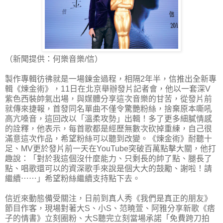
（新聞提供：何樂音樂/信）
製作專輯彷彿就是一場鍊金過程，相隔2年半，信推出全新專
輯《煉金術》，11日在北京舉辦發片記者會，他以一套深V
紫色西裝帥氣出場，與媒體分享這次音樂的甘苦，從發片前
就傳來捷報，首發同名單曲不僅令驚艷粉絲，捨棄原本嘶吼
高亢嗓音，這回改以「溫柔攻勢」出輯！多了更多細膩情感
的詮釋，他表示，每首歌都是經歷無數次砍掉重練，自己很
滿意這次作品，希望粉絲可以聽到改變。《煉金術》耐聽十
足、MV更於發片前一天在YouTube突破百萬點擊大關，他打
趣說：「對於我這個沒什麼能力、只剩長的帥了點、腿長了
點、唱歌還可以的資深歌手來說是個大大的鼓勵、謝啦！請
繼續⋯⋯」希望粉絲繼續支持點下去。
信近來動態備受關注，日前到真人秀《我們是真正的朋友》
節目作客，現場對著大S、小S、范曉萱、阿雅分享新歌《痞
子的情書》立刻圈粉、大S聽完立刻當場承諾「免費跨刀拍