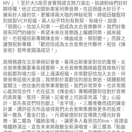
MV 」！至於大S是否會實現諾言跨刀演出，就請粉絲們好好
期待囉！他正式加盟新東家何樂音樂，在這個盛大好日子，
擁有好人緣的信，更獲得兩大咖的神秘祝賀，師姐田馥甄特
別錄製VCR祝福，兩人似乎特別有默契、有緣分，說道：
「很開心，信加入何樂，一起成為太合音樂夥伴，我們好像
很有同門的緣份，希望未來在音樂路上繼續同樂，越來越
好，也祝福信新專輯煉金術，煉曲成金，狠耐聽。」而薛之
謙預祝新專輯：「歡迎信成為太合音樂合作夥伴，祝信《煉
金術》發佈會圓滿成功！」
高規格選在北京舉辦記者會，看得出新東家對信的重視，太
合音樂集團董事長錢實穆、太合音樂集團總裁暨首席執行官
徐毅都到場力挺、送上滿滿祝福，非常歡迎信加入太合、何
樂音樂這個大家庭；我想對於喜歡信的朋友樂迷、媒體都相
當關注，他往後的音樂事業動態，我們非常榮幸、也非常開
心能與信合作！也在這次《煉金術》專輯裡聽到信對於音樂
的高質量、堅持、突破。記者會上可說是充滿「金」心設
計，首先長官們特別獻上「金字塔」，三層堆疊而成的鍊金
計畫，讚許這次作品值得我們太合音樂集團做更多的投資：
第一層為「重金打造」，斥資破億好好宣傳賣力曝光好音
樂、第二層為「鐵肺金嗓」，讓更多人看見信的live、見證金
嗓鐵肺演出，宣告未來將啟動全新演唱會，第三層為「點曲