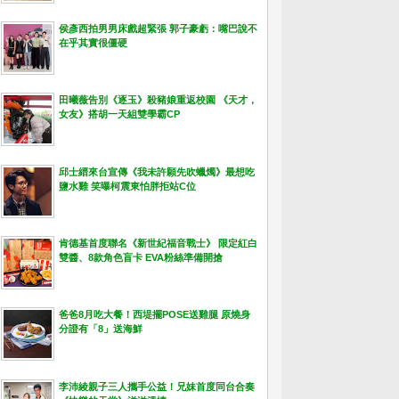
侯彥西拍男男床戲超緊張 郭子豪虧：嘴巴說不
在乎其實很僵硬
田曦薇告別《逐玉》殺豬娘重返校園 《天才，
女友》搭胡一天組雙學霸CP
邱士縉來台宣傳《我未許願先吹蠟燭》最想吃
鹽水雞 笑曝柯震東怕胖拒站C位
肯德基首度聯名《新世紀福音戰士》 限定紅白
雙醬、8款角色盲卡 EVA粉絲準備開搶
爸爸8月吃大餐！西堤擺POSE送雞腿 原燒身
分證有「8」送海鮮
李沛綾親子三人攜手公益！兄妹首度同台合奏