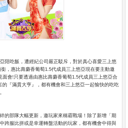
悠亞陪吃飯，遭經紀公司嚴正駁斥，對於真心喜愛三上悠
銜，惠比壽麝香葡萄1.5代成員三上悠亞現在要主動邀
見面會!只要透過由惠比壽麝香葡萄1.5代成員三上悠亞合
言的『滿貫大亨』，都有機會和三上悠亞一起愉快的吃吃
。
絆的部隊大幅更新，邀玩家來稱霸戰場！除了新增「期
中跨服比拼或是幸運轉盤活動的玩家，都有機會中得與