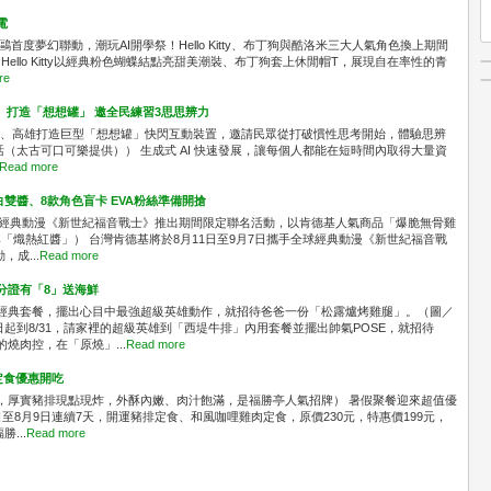
電
鷗首度夢幻聯動，潮玩AI開學祭！Hello Kitty、布丁狗與酷洛米三大人氣角色換上期間
llo Kitty以經典粉色蝴蝶結點亮甜美潮裝、布丁狗套上休閒帽T，展現自在率性的青
re
」 打造「想想罐」 邀全民練習3思思辨力
an 於台北、高雄打造巨型「想想罐」快閃互動裝置，邀請民眾從打破慣性思考開始，體驗思辨
（太古可口可樂提供）） 生成式 AI 快速發展，讓每個人都能在短時間內取得大量資
Read more
雙醬、8款角色盲卡 EVA粉絲準備開搶
全球經典動漫《新世紀福音戰士》推出期間限定聯名活動，以肯德基人氣商品「爆脆無骨雞
「熾熱紅醬」） 台灣肯德基將於8月11日至9月7日攜手全球經典動漫《新世紀福音戰
，成...
Read more
身分證有「8」送海鮮
經典套餐，擺出心目中最強超級英雄動作，就招待爸爸一份「松露爐烤雞腿」。（圖／
起到8/31，請家裡的超級英雄到「西堤牛排」內用套餐並擺出帥氣POSE，就招待
燒肉控，在「原燒」...
Read more
定食優惠開吃
9元，厚實豬排現點現炸，外酥內嫩、肉汁飽滿，是福勝亭人氣招牌） 暑假聚餐迎來超值優
至8月9日連續7天，開運豬排定食、和風咖哩雞肉定食，原價230元，特惠價199元，
...
Read more