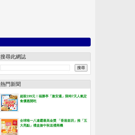
搜尋此網誌
熱門新聞
超殺199元！福勝亭「激安週」限時7天人氣定
食優惠開吃
全球唯一八連霸最高金獎 「香港皇玥」推「五
大亮點」禮盒搶中秋送禮商機