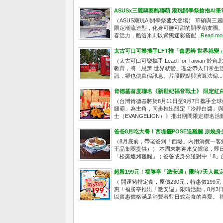
ASUSx三麗鷗耍酷聯萌 潮玩開學祭搶抱AI筆
（ASUS潮玩AI開學祭盛大登場） 華碩與三麗
限定潮流造型，化身可鹽可甜的開學萌友團。He
春活力，酷洛米則以紫黑迷彩搭配...
Read mo
太古可口可樂攜手LFT推「會思辨 世界就變
（太古可口可樂攜手 Lead For Taiw
教育，將「思辨 世界就變」理念帶入日常生活
訊，卻也使真假訊息、片段觀點與演算法偏...
肯德基首度聯名《新世紀福音戰士》 限定紅白
（台灣肯德基將於8月11日至9月7日攜手
腿霸」為主角，同步推出限定「冷靜白醬」與
士（EVANGELION）》推出期間限定聯名活動
爸爸8月吃大餐！西堤擺POSE送雞腿 原燒
（8月底前，帶老爸到「西堤」內用消費一客
王品集團提供）） 本周末將迎來父親節，即日
「松露爐烤雞腿」；爸爸或身分證對中「8」的
超殺199元！福勝亭「激安週」限時7天人氣
（ 開運豬排定食，原價230元，特惠價19
惠！福勝亭推出「激安週」限時活動，8月3日
以實惠價格滿足消費者對日式定食的喜愛。 福勝