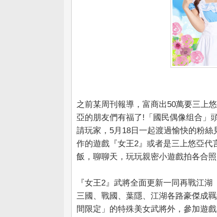
之前某周刊報導，富商出50萬要三上
亞的朋友們有福了!「國民偶像组合」頭
請玩家，5月18日一起渡過愉快的粉絲
作的遊戲『女王2』或者是三上悠亞代
飯，聊聊天，玩玩親密小遊戲拍各合照
『女王2』武將全面更新一同再戰江湖
三國、戰國、葉隱、江湖各路豪傑成羈
間限定」的特殊美女武將外，參加遊戲