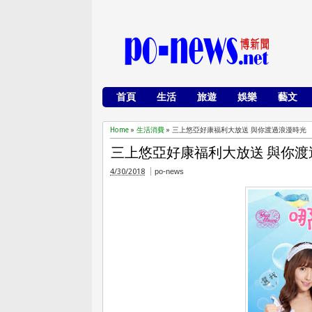
首頁
生活
旅遊
娛樂
藝文
Home
»
生活消費
»
三上悠亞好康福利大放送 與你渡過浪漫時光
三上悠亞好康福利大放送 與你渡
4/30/2018
po-news