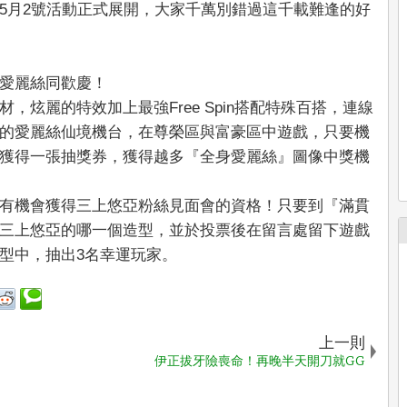
5月2號活動正式展開，大家千萬別錯過這千載難逢的好
愛麗絲同歡慶！
炫麗的特效加上最強Free Spin搭配特殊百搭，連線
的愛麗絲仙境機台，在尊榮區與富豪區中遊戲，只要機
獲得一張抽獎券，獲得越多『全身愛麗絲』圖像中獎機
有機會獲得三上悠亞粉絲見面會的資格！只要到『滿貫
三上悠亞的哪一個造型，並於投票後在留言處留下遊戲
型中，抽出3名幸運玩家。
上一則
伊正拔牙險喪命！再晚半天開刀就GG