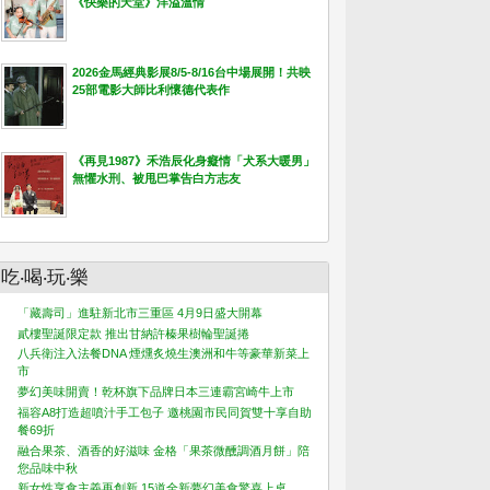
《快樂的天堂》洋溢溫情
2026金馬經典影展8/5-8/16台中場展開！共映
25部電影大師比利懷德代表作
《再見1987》禾浩辰化身癡情「犬系大暖男」
無懼水刑、被甩巴掌告白方志友
吃‧喝‧玩‧樂
「藏壽司」進駐新北市三重區 4月9日盛大開幕
貳樓聖誕限定款 推出甘納許榛果樹輪聖誕捲
八兵衛注入法餐DNA 煙燻炙燒生澳洲和牛等豪華新菜上
市
夢幻美味開賣！乾杯旗下品牌日本三連霸宮崎牛上市
福容A8打造超噴汁手工包子 邀桃園市民同賀雙十享自助
餐69折
融合果茶、酒香的好滋味 金格「果茶微醺調酒月餅」陪
您品味中秋
新女性享食主義再創新 15道全新夢幻美食驚喜上桌