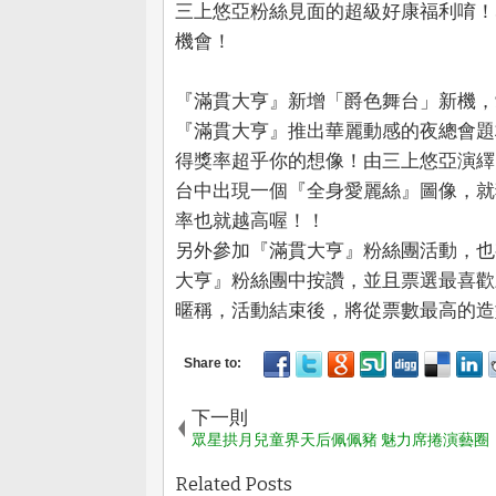
三上悠亞粉絲見面的超級好康福利唷！
機會！
『滿貫大亨』新增「爵色舞台」新機，
『滿貫大亨』推出華麗動感的夜總會題材，
得獎率超乎你的想像！由三上悠亞演繹
台中出現一個『全身愛麗絲』圖像，就
率也就越高喔！！
另外參加『滿貫大亨』粉絲團活動，也
大亨』粉絲團中按讚，並且票選最喜歡
暱稱，活動結束後，將從票數最高的造
下一則
眾星拱月兒童界天后佩佩豬 魅力席捲演藝圈
Related Posts