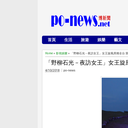
首頁
生活
旅遊
娛樂
藝文
Home
»
影視娛樂
»
「野柳石光－夜訪女王」女王旋風席捲全台 
「野柳石光－夜訪女王」女王旋
4/10/2018
po-news