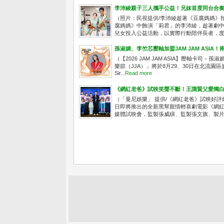
李沛綾親子三人攜手公益！兄妹首度同台合
（照片：民視提供/李沛綾趁著《豆腐媽媽》
腐媽媽》中飾演「莉君」的李沛綾，趁著劇
兒女投入公益活動，以實際行動陪伴長者，度過
孫淑媚、李竺芯壓軸加盟JAM JAM ASI
（【2026 JAM JAM ASIA】壓軸卡司－孫淑
樂節（JJA）」將於8月29、30日在北流園
Sir...
Read more
《網紅老爸》試映笑聲不斷！王識賢父愛獨白
（「曼尼娛樂」 提供/《網紅老爸》試映好評
日即將推出的全新黑幫親情輕喜劇電影《網紅老
媒體試映會，監製張威縯、監製張文旗、製片人