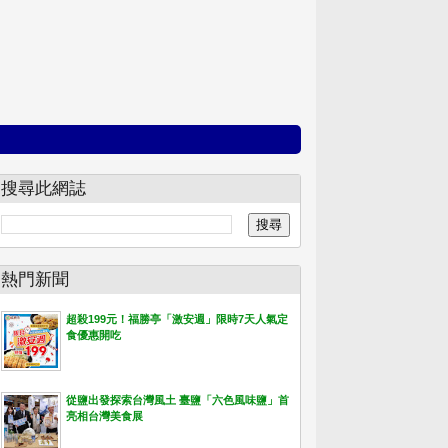
搜尋此網誌
熱門新聞
超殺199元！福勝亭「激安週」限時7天人氣定
食優惠開吃
從鹽出發探索台灣風土 臺鹽「六色風味鹽」首
亮相台灣美食展