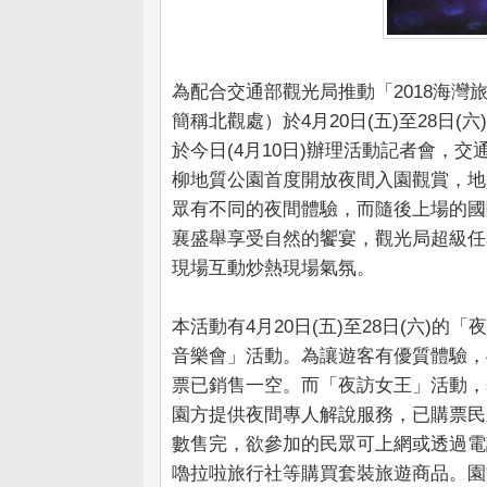
為配合交通部觀光局推動「2018海
簡稱北觀處）於4月20日(五)至28日(
於今日(4月10日)辦理活動記者會，
柳地質公園首度開放夜間入園觀賞，地
眾有不同的夜間體驗，而隨後上場的國
襄盛舉享受自然的饗宴，觀光局超級任
現場互動炒熱現場氣氛。
本活動有4月20日(五)至28日(六)的
音樂會」活動。為讓遊客有優質體驗，4
票已銷售一空。而「夜訪女王」活動，
園方提供夜間專人解說服務，已購票民
數售完，欲參加的民眾可上網或透過電
嚕拉啦旅行社等購買套裝旅遊商品。園