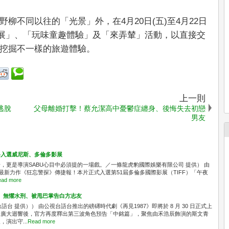
柳不同以往的「光景」外，在4月20日(五)至4月22日
特展」、「玩味童趣體驗」及「來弄輦」活動，以直接交
挖掘不一樣的旅遊體驗。
上一則
逃脫
父母離婚打擊！蔡允潔高中憂鬱症纏身、後悔失去初戀
男友
料入選威尼斯、多倫多影展
，更是導演SABU心目中必須提的一場戲。／一條龍虎豹國際娛樂有限公司 提供） 由
最新力作《狂忘警探》傳捷報！本片正式入選第51屆多倫多國際影展（TIFF）「午夜
ad more
」 無懼水刑、被甩巴掌告白方志友
台 提供）） 由公視台語台推出的磅礡時代劇《再見1987》即將於 8 月 30 日正式上
發廣大迴響後，官方再度釋出第三波角色預告「中銘篇」，聚焦由禾浩辰飾演的斯文青
演出守...
Read more