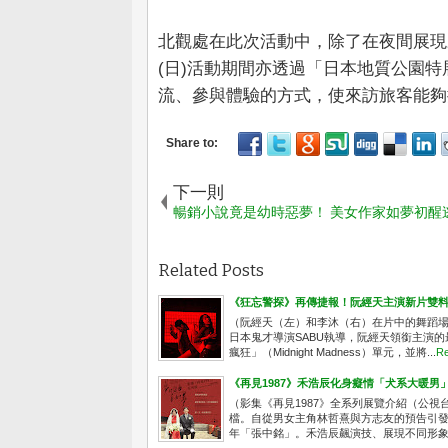
北觀處在此次活動中，除了在夜間展現野
(日)活動期間亦透過「日本地質公園
流、參與體驗的方式，使來訪旅客能夠
下一則
暢銷小說竟是幼時惡夢！ 美女作家如夢初醒
Related Posts
《狂忘警探》再傳捷報！阮經天主演新片雙
（阮經天（左）和李沐（右）在片中的舞蹈場
日本鬼才導演SABU執導，阮經天領銜主演的
瘋狂」（Midnight Madness）單元，並將...
Re
《再見1987》禾浩辰化身癡情「犬系大暖男
（影集《再見1987》全系列展覽介紹（公視台語
檔。自從男女主角林哲熹與方志友的預告引
年「張中銘」。禾浩辰飆演技、展現不同形象，