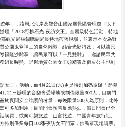
灣旅遊年」，該局北海岸及觀音山國家風景區管理處（以下
六)辦理「2018野柳石光-夜訪女王」全國級特色活動，特地
交通部觀光局張錫聰副局長特地蒞臨現場，並表示本次為野
質公園鬼斧神工的自然雕塑，結合光影特效，可以讓民
際福隆沙雕季，讓民眾可以「一見雙雕」，邀請民眾共
務組長喔熊、野柳地質公園女王頭精靈及俏皮公主也到
「夜訪女王」活動，而4月21日(六)更是特別加碼舉辦「野柳
月21日辦理的音樂會受場地限制僅限量300人，目前門
基於夜間安全維護的考量，每晚限量500人為原則，此外
眾可多加利用；目前門票預售反應熱烈，假日門票已全
話購買，或向可樂旅遊、山富旅遊、中國青年旅行社、
方特別保留每日100張夜訪女王門票，供民眾現場購票。