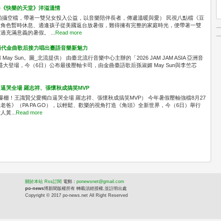
奏《快樂的天堂》洋溢溫情
拍攝空檔，帶著一雙兒女投入公益，以音樂陪伴長者，傳遞溫暖與愛） 民視八點檔《豆
中角色暫時休息、適逢孩子從美國返台放暑假，難得擁有完整的家庭時光，便帶著一雙
充滿意義的暑假。 ...
Read more
A！兩代金曲歌后接力唱出臺語音樂新魅力
媚 May Sun。圖_北流提供） 由臺北流行音樂中心主辦的「2026 JAM JAM ASIA 亞洲音
區盛大登場，今（6日）公布最後壓軸卡司，由金曲臺語歌后孫淑媚 May Sun與李竺芯
逼哭全場 羅志祥、張懷秋成搞笑MVP
爆棚！王識賢父愛獨白逼哭全場 羅志祥、張懷秋成搞笑MVP） 今年暑假壓軸強檔8月27
爸》（PA PA GO），以輕鬆、歡樂的視角打造《角頭》全新世界，今（6日）舉行
黃...
Read more
關於本站
Rss訂閱
電
郵：
ponewsnet@gmail.com
po-news
博新聞版權所有 轉載須經授權,並註明出處
Copyright © 2017 po-news.net All Right Reserved