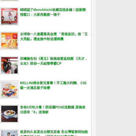
峮峮認了Monchhichi收藏花很多錢！談新戀
情鬆口：大家再觀察一陣子
全球唯一八連霸最高金獎 「香港皇玥」推「五
大亮點」禮盒搶中秋送禮商機
田曦薇告別《逐玉》殺豬娘重返校園 《天才，
女友》搭胡一天組雙學霸CP
BELLINI推全新兒童餐！手工義大利麵、小比
薩一次滿足親子味蕾
爸爸8月吃大餐！西堤擺POSE送雞腿 原燒身
分證有「8」送海鮮
萩原利久首度在台辦見面會 丟台灣發票得知能