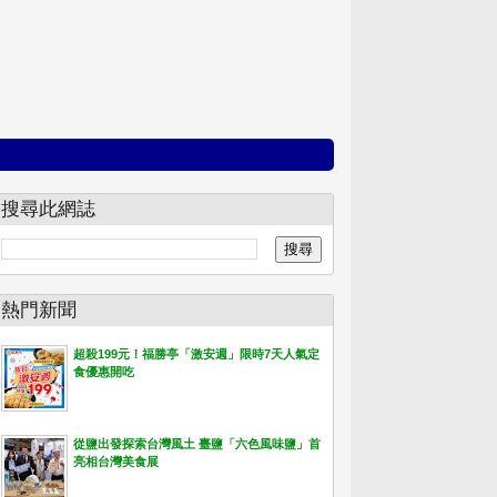
搜尋此網誌
熱門新聞
超殺199元！福勝亭「激安週」限時7天人氣定
食優惠開吃
從鹽出發探索台灣風土 臺鹽「六色風味鹽」首
亮相台灣美食展