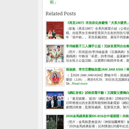
術」
Related Posts
《再見1987》禾浩辰化身癡情「犬系大暖男
（影集《再見1987》全系列展覽介紹（公視台語
檔。自從男女主角林哲熹與方志友的預告引
年「張中銘」。禾浩辰飆演技、展現不同形象，
李沛綾親子三人攜手公益！兄妹首度同台合
（照片：民視提供/李沛綾趁著《豆腐媽媽》
腐媽媽》中飾演「莉君」的李沛綾，趁著劇
兒女投入公益活動，以實際行動陪伴長者，度過
孫淑媚、李竺芯壓軸加盟JAM JAM ASI
（【2026 JAM JAM ASIA】壓軸卡司－孫淑
樂節（JJA）」將於8月29、30日在北流園
Sir...
Read more
《網紅老爸》試映笑聲不斷！王識賢父愛獨白
（「曼尼娛樂」 提供/《網紅老爸》試映好評
日即將推出的全新黑幫親情輕喜劇電影《網紅老
媒體試映會，監製張威縯、監製張文旗、製片人
2026金馬經典影展8/5-8/16台中場展開！
（照片：金馬執委會提供/《神探福爾摩斯》
「2026金馬經典影展：比利懷德120週年紀