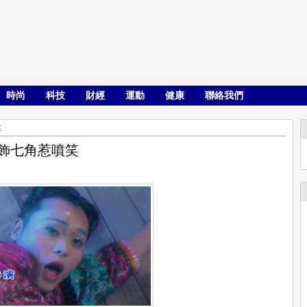
時尚
科技
財經
運動
健康
聯絡我們
笑
飾七角惹噴笑