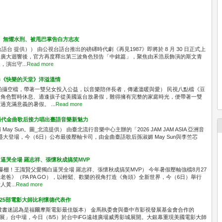
」 無懼水刑、被甩巴掌告白方志友
台 提供）） 由公視台語台推出的磅礡時代劇《再見1987》即將於 8 月 30 日正式上
發廣大迴響後，官方再度釋出第三波角色預告「中銘篇」，聚焦由禾浩辰飾演的斯文青
演出守...
Read more
奏《快樂的天堂》洋溢溫情
拍攝空檔，帶著一雙兒女投入公益，以音樂陪伴長者，傳遞溫暖與愛） 民視八點檔《豆
中角色暫時休息、適逢孩子從美國返台放暑假，難得擁有完整的家庭時光，便帶著一雙
充滿意義的暑假。 ...
Read more
A！兩代金曲歌后接力唱出臺語音樂新魅力
媚 May Sun。圖_北流提供） 由臺北流行音樂中心主辦的「2026 JAM JAM ASIA 亞洲音
區盛大登場，今（6日）公布最後壓軸卡司，由金曲臺語歌后孫淑媚 May Sun與李竺芯
逼哭全場 羅志祥、張懷秋成搞笑MVP
爆棚！王識賢父愛獨白逼哭全場 羅志祥、張懷秋成搞笑MVP） 今年暑假壓軸強檔8月27
爸》（PA PA GO），以輕鬆、歡樂的視角打造《角頭》全新世界，今（6日）舉行
黃...
Read more
共映25部電影大師比利懷德代表作
被書迷認為是福爾摩斯電影最佳版本） 金馬執委會與臺中市影視發展基金會合作的
念展」台中場，今日（8/5）於台中iFG遠雄廣場威秀影城展開。大銀幕重現美國電影大師