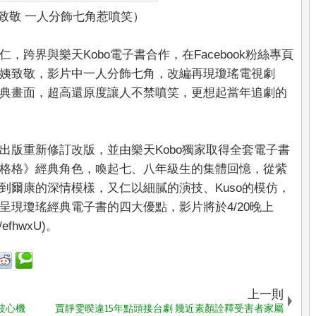
姨致敬 一人分飾七角惹噴笑）
跨界與樂天Kobo電子書合作，在Facebook粉絲專頁
姨致敬，影片中一人分飾七角，改編再現瓊瑤電視劇
典畫面，超高還原度讓人不禁噴笑，更想起當年追劇的
出版重新修訂改版，並由樂天Kobo獨家取得全套電子書
格格》經典角色，喚起七、八年級生的集體回憶，從紫
到爾康的深情模樣，又仁以細膩的演技、Kuso的模仿，
呈現瓊瑤經典電子書的四大優點，影片將於4/20晚上
/efhwxU)。
上一則
波心機
賈靜雯暌違15年點頭接台劇 幾近素顏詮釋受害者家屬