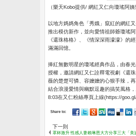
（樂天Kobo提供/ 網紅又仁向瓊瑤阿
以地方媽媽角色「秀娥」竄紅的網紅又仁，
推出模仿新作，並向愛情祖師爺瓊瑤阿
《還珠格格》、《情深深雨濛濛》的經
滿滿回憶。
捧紅無數明星的瓊瑤經典作品，由春光
授權，邀請網紅又仁詮釋電視劇《還珠
薇的楚楚可憐、容嬤嬤的心狠手辣，再
結合浪漫愛情與幽默逗趣的搞笑風格，
8:03在又仁粉絲專頁上線(https://goo.gl
下一則
罩杯激升 性感人妻賴琳恩大方分享三大「美