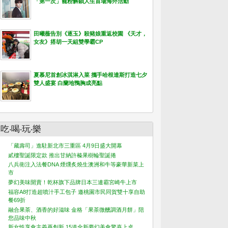
「第一次」寵粉解鎖人生首場海外活動
田曦薇告別《逐玉》殺豬娘重返校園 《天才，
女友》搭胡一天組雙學霸CP
夏慕尼首創冰淇淋入菜 攜手哈根達斯打造七夕
雙人盛宴 白蘭地鴨胸成亮點
吃‧喝‧玩‧樂
「藏壽司」進駐新北市三重區 4月9日盛大開幕
貳樓聖誕限定款 推出甘納許榛果樹輪聖誕捲
八兵衛注入法餐DNA 煙燻炙燒生澳洲和牛等豪華新菜上
市
夢幻美味開賣！乾杯旗下品牌日本三連霸宮崎牛上市
福容A8打造超噴汁手工包子 邀桃園市民同賀雙十享自助
餐69折
融合果茶、酒香的好滋味 金格「果茶微醺調酒月餅」陪
您品味中秋
新女性享食主義再創新 15道全新夢幻美食驚喜上桌