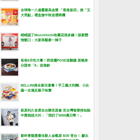
全球唯一八連霸最高金獎 「香港皇玥」推「五
大亮點」禮盒搶中秋送禮商機
峮峮認了Monchhichi收藏花很多錢！談新戀
情鬆口：大家再觀察一陣子
爸爸8月吃大餐！西堤擺POSE送雞腿 原燒身
分證有「8」送海鮮
BELLINI推全新兒童餐！手工義大利麵、小比
薩一次滿足親子味蕾
萩原利久首度在台辦見面會 丟台灣發票得知能
中獎抱頭大叫：「我扔了5000萬日幣！」
新科青龍獎最佳新人金載原 8/30 登台！ 獻出