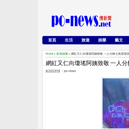
首頁
生活
旅遊
娛樂
藝文
Home
»
影視娛樂
»
網紅又仁向瓊瑤阿姨致敬 一人分飾七角惹噴
網紅又仁向瓊瑤阿姨致敬 一人分
4/20/2018
po-news