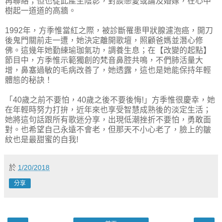
再聯絡；但也從此產生陰影，對談戀愛或論及婚嫁，在心中
樹起一道道的高牆。
1992年，方季惟當紅之際，被診斷罹患甲狀腺濾泡癌，開刀
後鬼門關前走一遭，她決定離開歌壇，照顧爸媽並潛心修
佛。這幾年她勤練瑜珈氣功，調養生息；在【改變的起點】
節目中，方季惟示範獨創的梵音鼻腔共鳴，不們肺活量大
增，鼻塞過敏的毛病改善了，她透露，這也是她能保持年輕
體態的秘訣！
「40歲之前不要怕，40歲之後不要後悔!」方季惟很慶幸，她
在年輕時努力打拚，近年來也享受智慧成熟後的淡定生活；
她將這句話跟所有歌迷分享，出現低潮挫折不要怕，勇敢面
對。也希望自己永遠不會老，但那天不小心老了，臉上的皺
紋也是最甜蜜的自我!
於
1/20/2018
分享