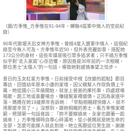
（圖/方季惟_方季惟在91-94年，蟬聯4屆軍中情人的空前紀
錄）
90年代歌壇天后女神方季惟，曾經4度入選軍中情人，這個紀
錄至今無人可及。方季惟年近50，但外表亮麗如昔，搭配她
173公分的身材，這些年還是吸引眾多追求者；只不過方季惟
似乎對"走入家庭"心存恐懼，原因竟是30年前的一次相親，
那位男士”太傷人”的一句話，導致她對感情事望之怯步。
昔日的玉女紅星方季惟，日前接受中視【改變的起點】節目
專訪，回憶幼年原本小康的家境，因父親幫人作保負債上千
萬，她從國小三年級開始，就坐上爸爸的摩托車，四處趕場
唱歌，跑工地或喜慶場合，賺錢幫家裡還債。正因為家道中
落，媽媽在她19歲那年告訴她：「早點相親趕快嫁人，就不
用那麼辛苦了。」沒想到，跟她相親的男士，看方季惟家裡
窮，劈頭第一句話竟說：「妳不要嫁過來，全家也跟著一起
過來！」方季惟頓時自尊心碎滿地，從小爸媽就是她生命的
全部，怎麼可能嫁人就此割捨，她立馬跟這位男生說，謝謝