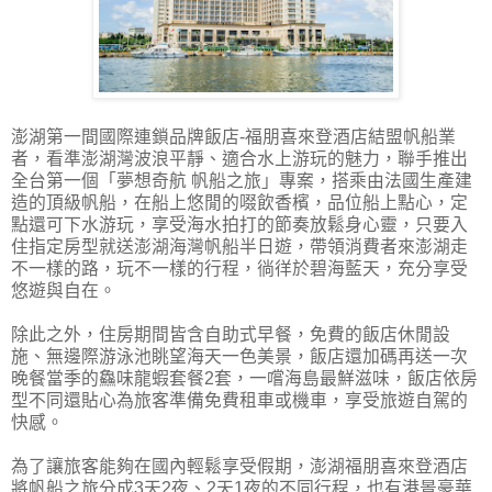
澎湖第一間國際連鎖品牌飯店-福朋喜來登酒店結盟帆船業
者，看準澎湖灣波浪平靜、適合水上游玩的魅力，聯手推出
全台第一個「夢想奇航 帆船之旅」專案，搭乘由法國生產建
造的頂級帆船，在船上悠閒的啜飲香檳，品位船上點心，定
點還可下水游玩，享受海水拍打的節奏放鬆身心靈，只要入
住指定房型就送澎湖海灣帆船半日遊，帶領消費者來澎湖走
不一樣的路，玩不一樣的行程，徜徉於碧海藍天，充分享受
悠遊與自在。
除此之外，住房期間皆含自助式早餐，免費的飯店休閒設
施、無邊際游泳池眺望海天一色美景，飯店還加碼再送一次
晚餐當季的鱻味龍蝦套餐2套，一嚐海島最鮮滋味，飯店依房
型不同還貼心為旅客準備免費租車或機車，享受旅遊自駕的
快感。
為了讓旅客能夠在國內輕鬆享受假期，澎湖福朋喜來登酒店
將帆船之旅分成3天2夜、2天1夜的不同行程，也有港景豪華