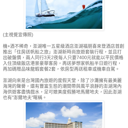
(主視覺宣傳照)
機+酒不稀奇，澎湖唯一五星級酒店澎湖福朋喜來登酒店首創
推出「住房送帆船之旅」澎湖新時尚旅遊套裝行程，並且打
出破盤價，兩人同行3天2夜每人只要7400元就能以平民價格
入住頂級飯店港景豪華客房，再送夢想家帆船半日遊行程，
再加碼贈品味龍蝦套餐2套，依房型再送租車或機車自駕。
澎湖向來是台灣國內旅遊的度假天堂，除了沙灘擁有最美麗
海灣的聲譽，還有豐富生態的潮間帶與風平浪靜的澎湖灣內
海供遊客盡情戲水，足可媲美度假勝地馬爾地夫，因此澎湖
也有”澎爾地夫”暱稱。