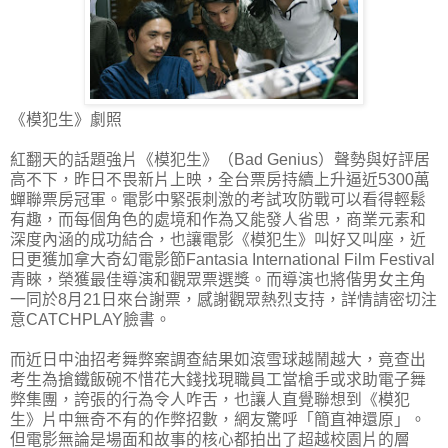
《模犯生》劇照
紅翻天的話題強片《模犯生》（Bad Genius）聲勢與好評居
高不下，昨日不畏新片上映，全台票房持續上升逼近5300萬
蟬聯票房冠軍。電影中緊張刺激的考試攻防戰可以看得輕鬆
有趣，而每個角色的處境和作為又能發人省思，商業元素和
深度內涵的成功結合，也讓電影《模犯生》叫好又叫座，近
日更獲加拿大奇幻電影節Fantasia International Film Festival
青睞，榮獲最佳導演和觀眾票選獎。而導演也將偕男女主角
一同於8月21日來台謝票，感謝觀眾熱烈支持，詳情請密切注
意CATCHPLAY臉書。
而近日中油招考舞弊案調查結果如滾雪球越鬧越大，竟查出
考生為搶鐵飯碗不惜花大錢找現職員工當槍手或求助電子舞
弊集團，誇張的行為令人咋舌，也讓人直覺聯想到《模犯
生》片中無奇不有的作弊招數，網友驚呼「簡直神還原」。
但電影無論是場面和故事的核心都拍出了超越校園片的層