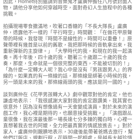
因此，Hornet特別邀請到音樂鬼才盧廣仲擔任八月號封面人
物，請他分享他如何穿越時空，面對奇幻人生旅程中的各種
挑戰。
拍攝現場零食撒滿地，吹著口香糖的「不長大隊長」盧廣
仲，透露他不一樣的「平行時空」時間觀：「在做花甲原聲
帶的時候，我發現『時間不是線性的，時間可以重疊！』原
聲帶裡有幾首是以前的舊歌，我把那時候的音軌拿出來，我
重新彈新的主旋律。」「大學時代的我，和現在的我一起演
奏。再十年後，四十歲的我，聽著三十歲跟二十歲的我合
奏，那麼，生命就是一個很完整的東西，不能被切割的！」
「為什麼一定轉大人呢？我心中是沒有『男孩跟男人』的界
線的。如果真的有一條線的話，那條線是綁著小時候的我，
另一頭是未來的我，那條線兩頭的我，應該是同一國的。」
談到廣仲在《花甲男孩轉大人》劇中觀眾對他的肯定，他也
謙虛地表示：「我很感謝大家對我的肯定跟讚美，我其實也
很意外！因為沒有想像過有一天會變成演員。對於未來的演
戲工作，我心裡是期待的，也願意接受挑戰。」「演戲跟乩
童很像，我在演最後那ㄧ場長達七分多鐘的獨白時，心裡一
直想著我去世的阿嬤，全力把最真實的情感放進去。」對於
家人，盧廣仲則靦腆地表示，30歲後能帶著爸媽去旅行，幫
他們訂飯店、規劃行程，花時間一起相處，是越長大越珍惜