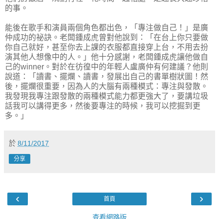
的事。
能後在歌手和演員兩個角色都出色，「專注做自己！」是廣
仲成功的祕訣。老闆鍾成虎曾對他說到：「在台上你只要做
你自己就好，甚至你去上課的衣服都直接穿上台，不用去扮
演其他人想像中的人。」他十分感謝，老闆鍾成虎讓他做自
己的winner。對於在彷徨中的年輕人盧廣仲有何建議？他則
說道：「讀書、擺爛、讀書，發展出自己的書單樹狀圖！然
後，擺爛很重要，因為人的大腦有兩種模式：專注與發散。
我發現我專注跟發散的兩種模式能力都更強大了，要講垃圾
話我可以講得更多，然後要專注的時候，我可以挖掘到更
多。」
於
8/11/2017
分享
‹
›
首頁
查看網路版