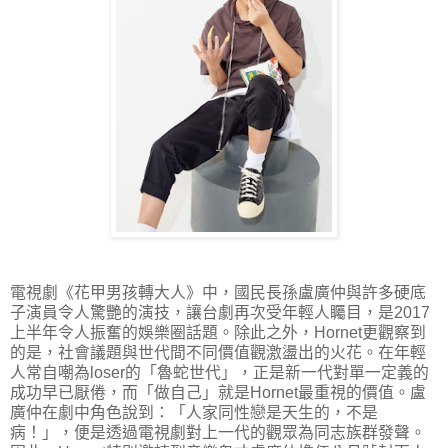
電視劇《花甲男孩轉大人》中，國民長孫盧廣仲與許多硬底
子演員令人驚艷的演技，讓台劇再次受年輕人矚目，是2017
上半年令人振奮的娛樂圈話題。除此之外，Hornet更觀察到
的是，社會議題與世代間不同價值觀激盪出的火花。在年輕
人常自嘲為loser的「魯蛇世代」，正是新一代對單一定義的
成功早已厭倦，而「做自己」就是Hornet最重視的價值。盧
廣仲在劇中角色說到：「人家同性戀是天生的，不是
病！」，便是透過電視劇對上一代的觀眾為同志族群發聲。