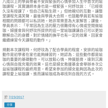
八成以上的學員帶著不安與緊張的心情參加人生中首次的瑜
珈課程，其實講師本身也是一樣緊張。何妤玟說：「已經很
久沒有授課了，怕自己有點生疏。」但她親切的互動，讓整
堂課程充滿笑聲，最後與學員大合照，也鼓勵學員若有瑜珈
相關的問題都可以私訊她，她非常樂意為大家解答；課後，
學員表示：「平常因為生活的壓力很難得有心情或空閒做瑜
珈，婦援會與何妤玟所提供的這一堂瑜珈課讓自己可以更加
瞭解自己的身體，對於情緒的撫平也有一定的效果，回家會
繼續練習今天課程的動作。」
規劃本次課程時，何妤玟為了配合學員的程度，安排的瑜珈
動作是初學者在家也能夠練習的，她認為：這些動作都是瑜
珈的重要的基礎動作，可以放鬆心情、伸展筋骨，達到沉澱
心情與自我充電的效果。這也是婦女救援基金會舉辦本次公
益瑜珈課程的最終用意，希望來參加的婦女能夠因為此次的
課程愛上瑜珈課、進而讓瑜珈成為尋找到自我的方式。
於
7/23/2017
分享