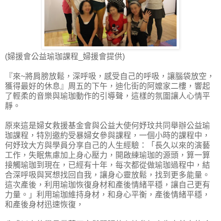
(婦援會公益瑜珈課程_婦援會提供)
『來~將肩膀放鬆，深呼吸，感受自己的呼吸，讓腦袋放空，
獲得最好的休息』周五的下午，迪化街的阿嬤家二樓，響起
了輕柔的音樂與瑜珈動作的引導聲，這樣的氛圍讓人心情平
靜。
原來這是婦女救援基金會與公益大使何妤玟共同舉辦公益瑜
珈課程，特別邀約受暴婦女參與課程，一個小時的課程中，
何妤玟大方與學員分享自己的人生經驗：「長久以來的演藝
工作，失眠焦慮加上身心壓力，開啟練瑜珈的源頭，算一算
接觸瑜珈到現在，已經有十年，每次都從做瑜珈過程中，結
合深呼吸與冥想找回自我，讓身心靈放鬆，找到更多能量。
這次產後，利用瑜珈恢復身材和產後情緒平穩，讓自己更有
力量。」利用瑜珈維持身材，和身心平衡，產後情緒平穩，
和產後身材迅速恢復，