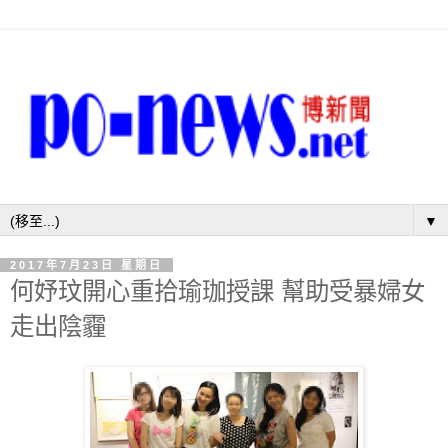
▼
2017年7月23日 星期日
何妤玟開心重拾瑜珈授課 幫助受暴婦女
走出陰霾