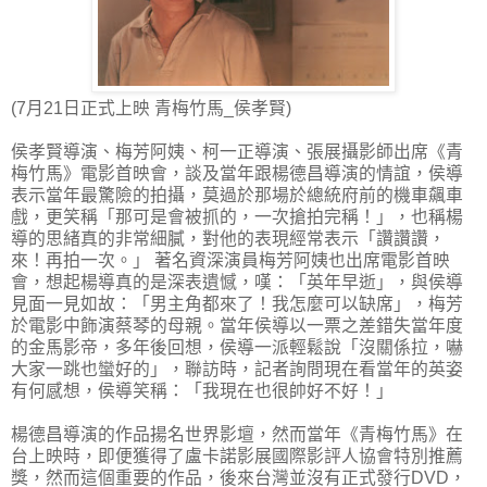
(7月21日正式上映 青梅竹馬_侯孝賢)
侯孝賢導演、梅芳阿姨、柯一正導演、張展攝影師出席《青
梅竹馬》電影首映會，談及當年跟楊德昌導演的情誼，侯導
表示當年最驚險的拍攝，莫過於那場於總統府前的機車飆車
戲，更笑稱「那可是會被抓的，一次搶拍完稱！」，也稱楊
導的思緒真的非常細膩，對他的表現經常表示「讚讚讚，
來！再拍一次。」 著名資深演員梅芳阿姨也出席電影首映
會，想起楊導真的是深表遺憾，嘆：「英年早逝」，與侯導
見面一見如故：「男主角都來了！我怎麼可以缺席」，梅芳
於電影中飾演蔡琴的母親。當年侯導以一票之差錯失當年度
的金馬影帝，多年後回想，侯導一派輕鬆說「沒關係拉，嚇
大家一跳也蠻好的」，聯訪時，記者詢問現在看當年的英姿
有何感想，侯導笑稱：「我現在也很帥好不好！」
楊德昌導演的作品揚名世界影壇，然而當年《青梅竹馬》在
台上映時，即便獲得了盧卡諾影展國際影評人協會特別推薦
獎，然而這個重要的作品，後來台灣並沒有正式發行DVD，