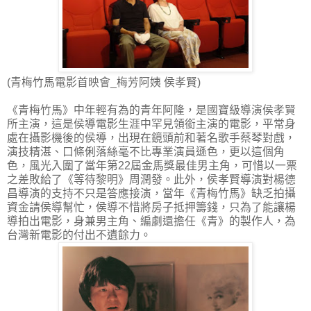
(青梅竹馬電影首映會_梅芳阿姨 侯孝賢)
《青梅竹馬》中年輕有為的青年阿隆，是國寶級導演侯孝賢
所主演，這是侯導電影生涯中罕見領銜主演的電影，平常身
處在攝影機後的侯導，出現在鏡頭前和著名歌手蔡琴對戲，
演技精湛、口條俐落絲毫不比專業演員遜色，更以這個角
色，風光入圍了當年第22屆金馬獎最佳男主角，可惜以一票
之差敗給了《等待黎明》周潤發。此外，侯孝賢導演對楊德
昌導演的支持不只是答應接演，當年《青梅竹馬》缺乏拍攝
資金請侯導幫忙，侯導不惜將房子抵押籌錢，只為了能讓楊
導拍出電影，身兼男主角、編劇還擔任《青》的製作人，為
台灣新電影的付出不遺餘力。