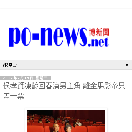
▼
2017年7月19日 星期三
侯孝賢凍齡回春演男主角 離金馬影帝只
差一票