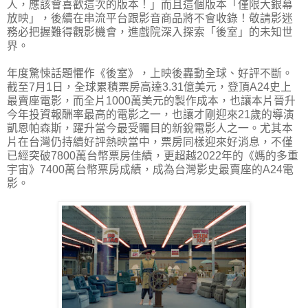
人，應該會喜歡這次的版本！」而且這個版本「僅限大銀幕
放映」，後續在串流平台跟影音商品將不會收錄！敬請影迷
務必把握難得觀影機會，進戲院深入探索「後室」的未知世
界。
年度驚悚話題懼作《後室》，上映後轟動全球、好評不斷。
截至7月1日，全球累積票房高達3.31億美元，登頂A24史上
最賣座電影，而全片1000萬美元的製作成本，也讓本片晉升
今年投資報酬率最高的電影之一，也讓才剛迎來21歲的導演
凱恩帕森斯，躍升當今最受矚目的新銳電影人之一。尤其本
片在台灣仍持續好評熱映當中，票房同樣迎來好消息，不僅
已經突破7800萬台幣票房佳績，更超越2022年的《媽的多重
宇宙》7400萬台幣票房成績，成為台灣影史最賣座的A24電
影。