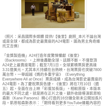
（照片：采昌國際多媒體 提供/【後室】劇照_本片不論台灣
或是全球，都成為影史最賣座的A24電影，圖為男主角奇維
托艾吉佛）
「金獎製造機」A24打造年度驚悚懼獻《後室》
（Backrooms），上映後轟動全球、話題不斷，不僅登頂
A24史上最賣座電影；截至7月1日，全球累積票房更高達
3.31億美元。尤其本片持續在台熱映，台灣票房也突破7800
萬台幣，一舉超越《媽的多重宇宙》（Everything
Everywhere All at Once）票房成績，成為台灣影史最賣座的
A24電影。為了慶祝票房告捷，《後室》將在7月10日（週
五）起，全面在台上映「彩蛋加長版」。相較原版，本版本
的最大不同之處，就是將在正片之後，額外收錄導演凱恩帕
森斯（Kane Parsons）精心打造的16分鐘全新未公開加長片
段。凱恩帕森斯表示：「期待看到更多YouTube連載內容的