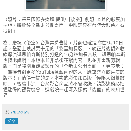
（照片：采昌國際多媒體 提供/【後室】劇照_本片的彩蛋加
長版，將收錄全新未公開畫面，更限定只在戲院大銀幕才看
得到 ）
為了慶祝《後室》台灣票房告捷，片商也確定將在7月10日
起，全面上映誠意十足的「彩蛋加長版」，於正片後額外收
錄導演凱恩帕森斯特別打造的16分鐘加長片段。凱恩帕森斯
也特地說明，本版本並非幕後花絮內容，也並非重新剪輯
版，而是特別為觀眾製作的「全新未公開畫面」，更表示：
「期待看到更多YouTube連載內容的人，應該會喜歡這次的
版本！」值得一提的是，本次的彩蛋加長版「僅限大銀幕放
映」，後續串流平台與影音商品將不會收錄，請影迷務必把
握難得的觀賞機會，進戲院一起深入探索「後室」的未知世
界！
於
7/03/2026
分享