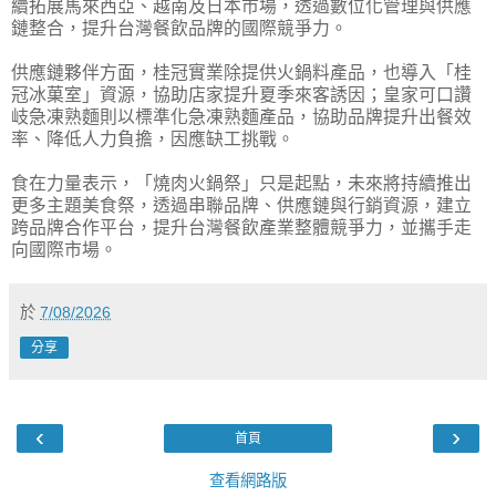
續拓展馬來西亞、越南及日本市場，透過數位化管理與供應
鏈整合，提升台灣餐飲品牌的國際競爭力。
供應鏈夥伴方面，桂冠實業除提供火鍋料產品，也導入「桂
冠冰菓室」資源，協助店家提升夏季來客誘因；皇家可口讚
岐急凍熟麵則以標準化急凍熟麵產品，協助品牌提升出餐效
率、降低人力負擔，因應缺工挑戰。
食在力量表示，「燒肉火鍋祭」只是起點，未來將持續推出
更多主題美食祭，透過串聯品牌、供應鏈與行銷資源，建立
跨品牌合作平台，提升台灣餐飲產業整體競爭力，並攜手走
向國際市場。
於
7/08/2026
分享
‹
›
首頁
查看網路版