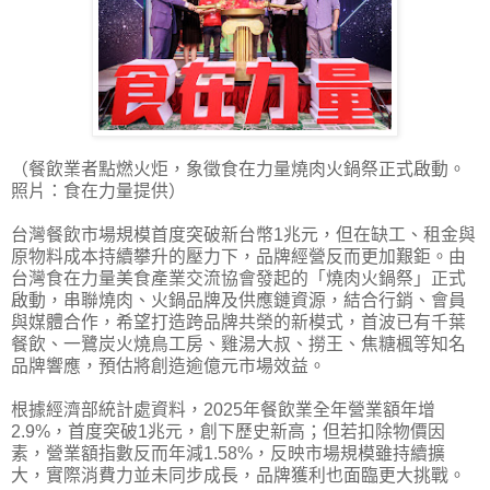
（餐飲業者點燃火炬，象徵食在力量燒肉火鍋祭正式啟動。
照片：食在力量提供）
台灣餐飲市場規模首度突破新台幣1兆元，但在缺工、租金與
原物料成本持續攀升的壓力下，品牌經營反而更加艱鉅。由
台灣食在力量美食產業交流協會發起的「燒肉火鍋祭」正式
啟動，串聯燒肉、火鍋品牌及供應鏈資源，結合行銷、會員
與媒體合作，希望打造跨品牌共榮的新模式，首波已有千葉
餐飲、一鷺炭火燒鳥工房、雞湯大叔、撈王、焦糖楓等知名
品牌響應，預估將創造逾億元市場效益。
根據經濟部統計處資料，2025年餐飲業全年營業額年增
2.9%，首度突破1兆元，創下歷史新高；但若扣除物價因
素，營業額指數反而年減1.58%，反映市場規模雖持續擴
大，實際消費力並未同步成長，品牌獲利也面臨更大挑戰。