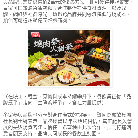
與品牌只需提供價值2萬元的優惠方案，即可獲得桂冠實業、
皇家可口讚岐急凍熟麵等合作夥伴提供食材資源，以及媒
體、網紅與社群曝光，透過跨品牌共同導流降低行銷成本，
預估可創造超過億元整體商機。
（在缺工、租金、原物料成本持續攀升下，餐飲業正從「品
牌競爭」走向「生態系競爭」。食在力量提供）
多家參與品牌也分享對合作模式的期待。一鷺國際餐飲集團
社長劉士綱表示，品牌經營13年來始終相信，真正能長久發
展的是與消費者建立信任，希望藉由此次合作，共同打造消
費者願意支持、品牌共同成長的餐飲生態圈。