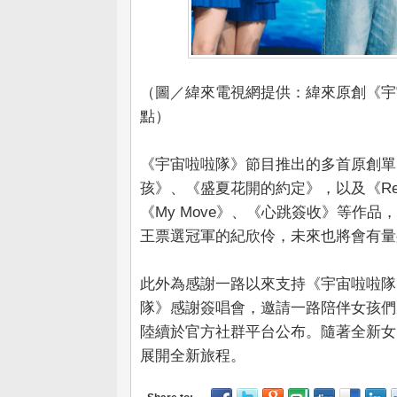
（圖／緯來電視網提供：緯來原創《宇
點）
《宇宙啦啦隊》節目推出的多首原創單
孩》、《盛夏花開的約定》，以及《Ready T
《My Move》、《心跳簽收》等作
王票選冠軍的紀欣伶，未來也將會有量
此外為感謝一路以來支持《宇宙啦啦隊
隊》感謝簽唱會，邀請一路陪伴女孩們
陸續於官方社群平台公布。隨著全新女
展開全新旅程。