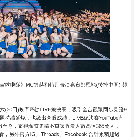
啦啦隊》MC銀赫和特別表演嘉賓鄭恩地(後排中間) 與
(30日)晚間舉辦LIVE總決賽，吸引全台觀眾同步見證9
續延燒，也繳出亮眼成績，LIVE總決賽YouTube直
出至今，電視頻道累積不重複收看人數高達365萬人，
看，另外官方IG、Threads、Facebook 合計累積超過