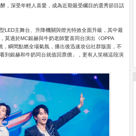
台發酵，深受年輕人喜愛，成為近期最受矚目的選秀節目話
型LED主舞台、升降機關與燈光特效全面升級，其中最
，莫過於MC銀赫與牛奶老師驚喜同台演出《OPPA
唱跳，瞬間點燃全場氣氛，播出後迅速攻佔社群版面，不
看到銀赫和牛奶同台就值回票價」，更有人笑稱這段演