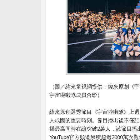
（圖／緯來電視網提供：緯來原創《宇宙
宇宙啦啦隊成員合影）
緯來原創選秀節目《宇宙啦啦隊》上週六
人成團的重要時刻。節目播出後不僅話題持
播最高同時在線突破2萬人，該節目播
YouTube官方頻道累積超過2000萬次觀