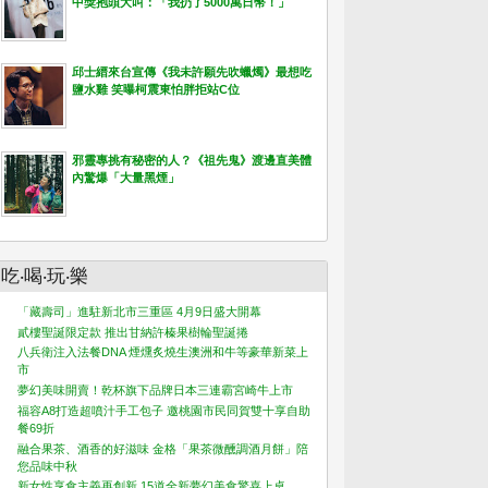
中獎抱頭大叫：「我扔了5000萬日幣！」
邱士縉來台宣傳《我未許願先吹蠟燭》最想吃
鹽水雞 笑曝柯震東怕胖拒站C位
邪靈專挑有秘密的人？《祖先鬼》渡邊直美體
內驚爆「大量黑煙」
吃‧喝‧玩‧樂
「藏壽司」進駐新北市三重區 4月9日盛大開幕
貳樓聖誕限定款 推出甘納許榛果樹輪聖誕捲
八兵衛注入法餐DNA 煙燻炙燒生澳洲和牛等豪華新菜上
市
夢幻美味開賣！乾杯旗下品牌日本三連霸宮崎牛上市
福容A8打造超噴汁手工包子 邀桃園市民同賀雙十享自助
餐69折
融合果茶、酒香的好滋味 金格「果茶微醺調酒月餅」陪
您品味中秋
新女性享食主義再創新 15道全新夢幻美食驚喜上桌