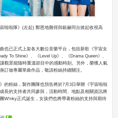
宙啦啦隊》(左起) 鄭恩地難得與銀赫同台掀起收視高
曲也已正式上架各大數位音樂平台，包括新歌《宇宙女
o Shine》、《Level Up》、《Drama Queen》、
品，讓觀眾能隨時重溫節目中的感動時刻。另外，榮獲人氣
身訂做專屬單曲作品，敬請粉絲持續關注。
》的粉絲，製作團隊也預告將於7月3日舉辦《宇宙啦啦
成長的支持者共同參與，活動時間、地點及相關資訊將
團W!nky正式誕生，女孩們也將帶著粉絲的支持與期待