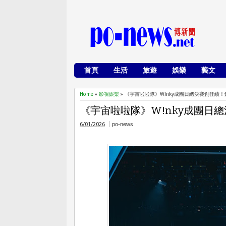
首頁
生活
旅遊
娛樂
藝文
Home
»
影視娛樂
»
《宇宙啦啦隊》W!nky成團日總決賽創佳
《宇宙啦啦隊》W!nky成團
6/01/2026
po-news