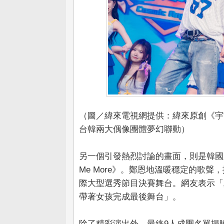
（圖／緯來電視網提供：緯來原創《宇宙
台韓兩大偶像團體夢幻聯動）
另一個引發熱烈討論的畫面，則是韓國人氣
Me More》。鄭恩地溫暖穩定的歌
際大型選秀節目決賽舞台。網友表示「
帶著女孩完成最後舞台」。
除了精彩演出外，最終9人成團名單揭