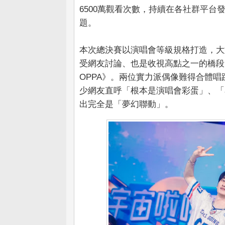
6500萬觀看次數，持續在各社群平
題。
本次總決賽以演唱會等級規格打造，大
受網友討論、也是收視高點之一的橋段
OPPA》。兩位實力派偶像難得合體
少網友直呼「根本是演唱會彩蛋」、「
出完全是「夢幻聯動」。