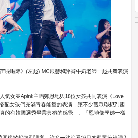
啦啦隊》(左起) MC銀赫和評審牛奶老師一起共舞表演
女團Apink主唱鄭恩地與18位女孩共同表演《Love
聲，搭配女孩們充滿青春能量的表演，讓不少觀眾聯想到國
真的有韓國選秀畢業典禮的感覺」、「恩地像學姊一樣
曉同樣掀起熱烈迴響。許多一路追看節目的觀眾紛紛湧入