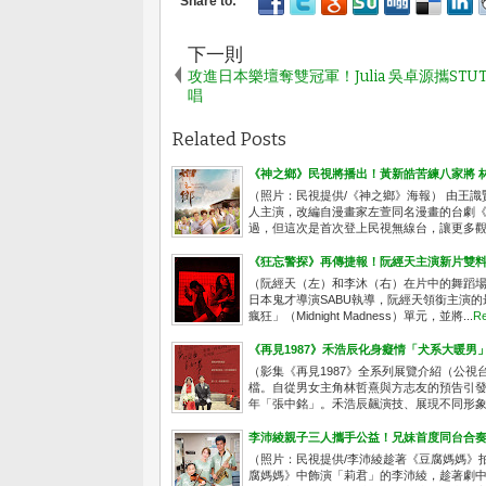
下一則
攻進日本樂壇奪雙冠軍！Julia 吳卓源攜STU
唱
Related Posts
《神之鄉》民視將播出！黃新皓苦練八家將 
（照片：民視提供/《神之鄉》海報） 由王
人主演，改編自漫畫家左萱同名漫畫的台劇《
過，但這次是首次登上民視無線台，讓更多觀眾
《狂忘警探》再傳捷報！阮經天主演新片雙
（阮經天（左）和李沐（右）在片中的舞蹈場
日本鬼才導演SABU執導，阮經天領銜主演的
瘋狂」（Midnight Madness）單元，並將...
Re
《再見1987》禾浩辰化身癡情「犬系大暖男
（影集《再見1987》全系列展覽介紹（公視台語
檔。自從男女主角林哲熹與方志友的預告引
年「張中銘」。禾浩辰飆演技、展現不同形象，
李沛綾親子三人攜手公益！兄妹首度同台合
（照片：民視提供/李沛綾趁著《豆腐媽媽》
腐媽媽》中飾演「莉君」的李沛綾，趁著劇