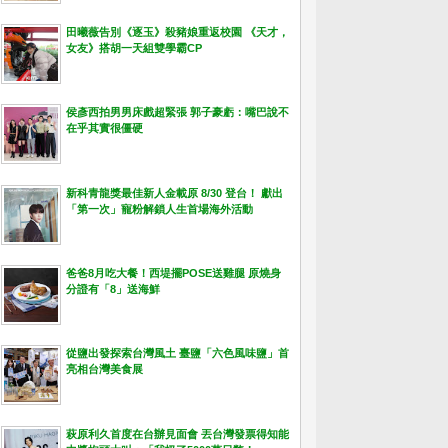
田曦薇告別《逐玉》殺豬娘重返校園 《天才，
女友》搭胡一天組雙學霸CP
侯彥西拍男男床戲超緊張 郭子豪虧：嘴巴說不
在乎其實很僵硬
新科青龍獎最佳新人金載原 8/30 登台！ 獻出
「第一次」寵粉解鎖人生首場海外活動
爸爸8月吃大餐！西堤擺POSE送雞腿 原燒身
分證有「8」送海鮮
從鹽出發探索台灣風土 臺鹽「六色風味鹽」首
亮相台灣美食展
萩原利久首度在台辦見面會 丟台灣發票得知能