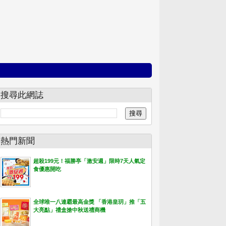
搜尋此網誌
熱門新聞
超殺199元！福勝亭「激安週」限時7天人氣定
食優惠開吃
全球唯一八連霸最高金獎 「香港皇玥」推「五
大亮點」禮盒搶中秋送禮商機