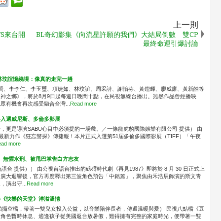
上一則
TS來台開
BL奇幻影集《向流星許願的我們》大結局倒數 雙CP
最終命運引爆討論
林玟誼憶繞境：像真的走完一趟
識賢、李李仁、李玉璽、項婕如、林玟誼、周采詩、謝怡芬、黃鐙輝、廖威廉、黃新皓等
神之鄉》，將於8月9日起每週日晚間十點，在民視無線台播出。雖然作品曾經播映
有機會再次感受融合台灣...
Read more
料入選威尼斯、多倫多影展
，更是導演SABU心目中必須提的一場戲。／一條龍虎豹國際娛樂有限公司 提供） 由
最新力作《狂忘警探》傳捷報！本片正式入選第51屆多倫多國際影展（TIFF）「午夜
ad more
」 無懼水刑、被甩巴掌告白方志友
台 提供）） 由公視台語台推出的磅礡時代劇《再見1987》即將於 8 月 30 日正式上
發廣大迴響後，官方再度釋出第三波角色預告「中銘篇」，聚焦由禾浩辰飾演的斯文青
演出守...
Read more
奏《快樂的天堂》洋溢溫情
拍攝空檔，帶著一雙兒女投入公益，以音樂陪伴長者，傳遞溫暖與愛） 民視八點檔《豆
中角色暫時休息、適逢孩子從美國返台放暑假，難得擁有完整的家庭時光，便帶著一雙